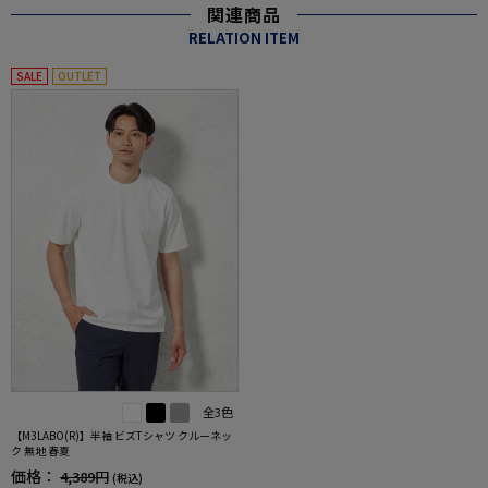
関連商品
RELATION ITEM
SALE
OUTLET
全3色
【M3LABO(R)】半袖 ビズTシャツ クルーネッ
ク 無地 春夏
価格：
4,389円
(税込)