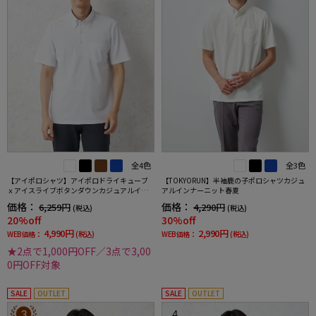
全4色
全3色
【アイポロシャツ】アイポロドライキューブ
【TOKYORUN】半袖鹿の子ポロシャツカジュ
ｘアイスライブボタンダウンカジュアルイン
アルインナーニット春夏
ナー吸汗速乾抗菌加工ストレッチ形態安定春
価格：
価格：
6,259円
4,290円
(税込)
(税込)
夏
20%off
30%off
4,990円
2,990円
WEB価格：
(税込)
WEB価格：
(税込)
★2点で1,000円OFF／3点で3,00
0円OFF対象
SALE
OUTLET
SALE
OUTLET
3
4