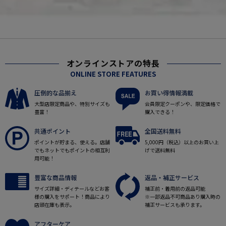
オンラインストアの特長
ONLINE STORE FEATURES
圧倒的な品揃え
お買い得情報満載
大型店限定商品や、特別サイズも
会員限定クーポンや、限定価格で
豊富！
購入できる！
共通ポイント
全国送料無料
ポイントが貯まる、使える。店舗
5,000円（税込）以上のお買い上
でもネットでもポイントの相互利
げで送料無料
用可能！
豊富な商品情報
返品・補正サービス
サイズ詳細・ディテールなどお客
補正前・着用前の返品可能
様の購入をサポート！商品により
※一部返品不可商品あり購入時の
店頭在庫も表示。
補正サービスも承ります。
アフターケア