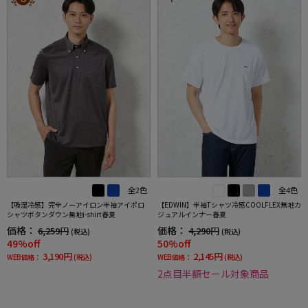
全2色
全4色
【吸湿冷感】完全ノーアイロン半袖アイポロ
【EDWIN】半袖Tシャツ冷感COOLFLEX無地カ
シャツボタンダウン無地i-shirt春夏
ジュアルインナー春夏
価格：
価格：
6,259円
4,290円
(税込)
(税込)
49%off
50%off
3,190円
2,145円
WEB価格：
(税込)
WEB価格：
(税込)
2点目半額セール対象商品