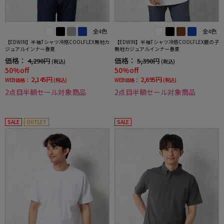
全4色
全4色
【EDWIN】半袖Tシャツ冷感COOLFLEX無地カ
【EDWIN】半袖Tシャツ冷感COOLFLEX鹿の子
ジュアルインナー春夏
無地カジュアルインナー春夏
価格：
価格：
4,290円
5,390円
(税込)
(税込)
50%off
50%off
2,145円
2,695円
WEB価格：
(税込)
WEB価格：
(税込)
2点目半額セール対象商品
2点目半額セール対象商品
SALE
OUTLET
SALE