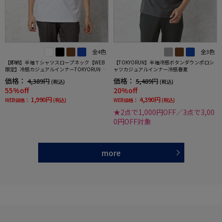
全4色
全3色
【即納】半袖Ｔシャツスロープネック【WEB
【TOKYORUN】半袖冷感ボタンダウンポロシ
限定】冷感カジュアルインナーTOKYORUN春
ャツカジュアルインナー冷感春夏
夏
価格：
価格：
4,389円
5,489円
(税込)
(税込)
55%off
20%off
1,990円
4,390円
WEB価格：
(税込)
WEB価格：
(税込)
★2点で1,000円OFF／3点で3,00
0円OFF対象
more