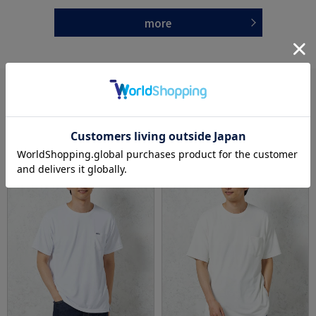
more
あなたへのおすすめ
RECOMMEND ITEM
SALE
OUTLET
SALE
OUTLET