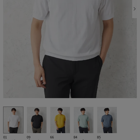
01
09
66
84
85