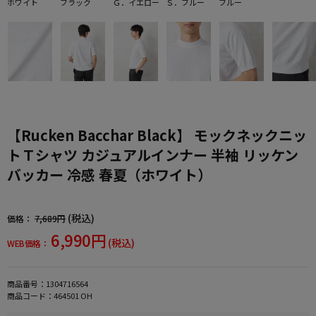
ホワイト
ブラック
Ｇ．イエロー
Ｓ．ブルー
ブルー
【Rucken Bacchar Black】 モックネックニッ
トＴシャツ カジュアルインナー 半袖 リッケン
バッカー 冷感 春夏（ホワイト）
(税込)
価格：
7,689円
6,990円
(税込)
WEB価格：
商品番号：
1304716564
商品コード：
464501 OH