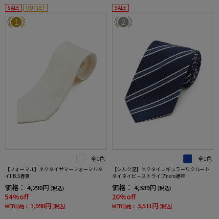
SALE
OUTLET
SALE
1
2
全1色
全1色
【フォーマル】ネクタイサマーフォーマルタ
【シルク混】ネクタイレギュラーリクルート
イI.B.S春夏
タイネイビーストライプnero通年
価格：
価格：
4,290円
4,389円
(税込)
(税込)
54%off
20%off
1,990円
3,511円
WEB価格：
(税込)
WEB価格：
(税込)