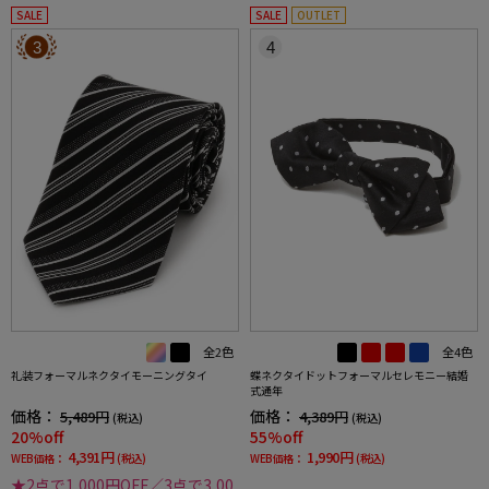
SALE
SALE
OUTLET
3
4
全2色
全4色
礼装フォーマルネクタイモーニングタイ
蝶ネクタイドットフォーマルセレモニー結婚
式通年
価格：
価格：
5,489円
4,389円
(税込)
(税込)
20%off
55%off
4,391円
1,990円
WEB価格：
(税込)
WEB価格：
(税込)
★2点で1,000円OFF／3点で3,00