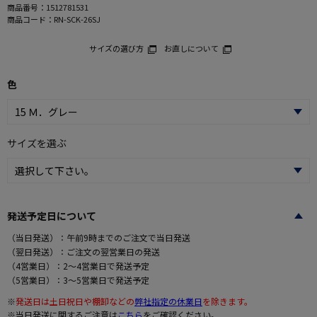
商品番号：
1512781531
商品コード：
RN-SCK-26SJ
サイズの選び方
お直しについて
色
サイズを選ぶ
発送予定日について
（当日発送）：午前9時までのご注文で当日発送
（翌日発送）：ご注文の翌営業日の発送
（4営業日）：2～4営業日で発送予定
（5営業日）：3～5営業日で発送予定
※
発送日は土日祝日や棚卸などの
弊社指定の休業日
を除きます。
※当日発送に関するご注意は
こちら
をご確認ください。