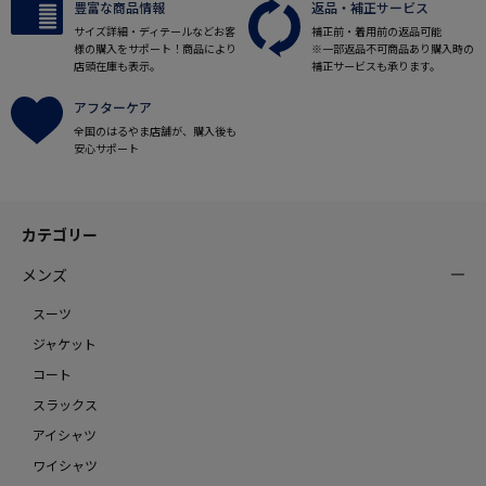
豊富な商品情報
返品・補正サービス
サイズ詳細・ディテールなどお客
補正前・着用前の返品可能
様の購入をサポート！商品により
※一部返品不可商品あり購入時の
店頭在庫も表示。
補正サービスも承ります。
アフターケア
全国のはるやま店舗が、購入後も
安心サポート
カテゴリー
メンズ
スーツ
ジャケット
コート
スラックス
アイシャツ
ワイシャツ