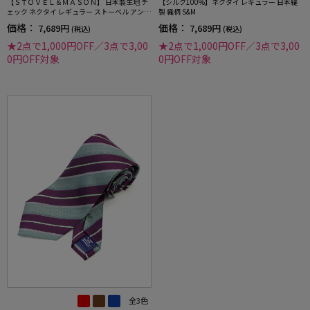
【ＳＴＯＶＥＬ＆ＭＡＳＯＮ】 日本製生地 チ
【シルク100%】ネクタイ レギュラー 日本縫
ェック ネクタイ レギュラー ストーベル アンド
製 織柄 S&M
メイソン 春夏
価格：
価格：
7,689円
7,689円
(税込)
(税込)
★2点で1,000円OFF／3点で3,00
★2点で1,000円OFF／3点で3,00
0円OFF対象
0円OFF対象
全3色