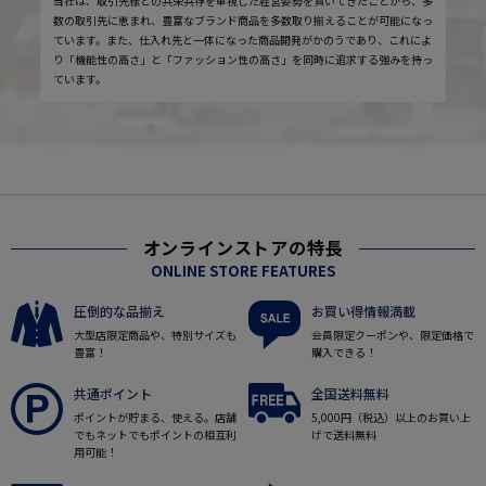
当社は、取引先様との共栄共存を重視した経営姿勢を貫いてきたことから、多
数の取引先に恵まれ、豊富なブランド商品を多数取り揃えることが可能になっ
ています。また、仕入れ先と一体になった商品開発がかのうであり、これによ
り「機能性の高さ」と「ファッション性の高さ」を同時に追求する強みを持っ
ています。
オンラインストアの特長
ONLINE STORE FEATURES
圧倒的な品揃え
お買い得情報満載
大型店限定商品や、特別サイズも
会員限定クーポンや、限定価格で
豊富！
購入できる！
共通ポイント
全国送料無料
ポイントが貯まる、使える。店舗
5,000円（税込）以上のお買い上
でもネットでもポイントの相互利
げで送料無料
用可能！