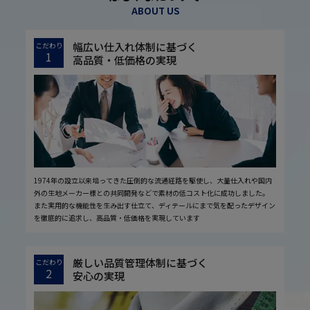
ABOUT US
幅広い仕入れ体制に基づく
こだわり
1
高品質・低価格の実現
1974年の設立以来培ってきた圧倒的な流通経路を駆使し、大量仕入れや国内
外の生地メーカー様との共同開発などで素材の低コスト化に成功しました。
また実用的な機能性を生み出す仕立て、ディテールにまで気を配ったデザイン
を徹底的に追求し、高品質・低価格を実現しています
厳しい品質管理体制に基づく
こだわり
2
安心の実現