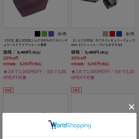
全3色
全3色
【ネロ】成人式対応シルク100％ネクタイレギ
【シルク100%】ネクタイレギュラーチェック
ュラーストライプｎｅｒｏ春夏
nero【フレッシャーズにもおすすめ】
価格：
価格：
5,489円
5,489円
(税込)
(税込)
20%off
20%off
4,391円
4,391円
WEB価格：
(税込)
WEB価格：
(税込)
★2点で1,000円OFF／3点で3,00
★2点で1,000円OFF／3点で3,00
0円OFF対象
0円OFF対象
SALE
SALE