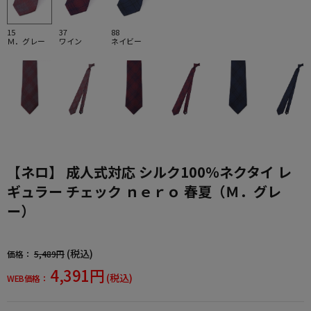
15
37
88
Ｍ．グレー
ワイン
ネイビー
【ネロ】 成人式対応 シルク100％ネクタイ レ
ギュラー チェック ｎｅｒｏ 春夏（Ｍ．グレ
ー）
(税込)
価格：
5,489円
4,391円
(税込)
WEB価格：