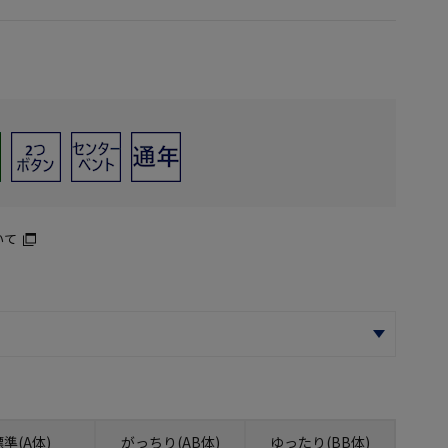
いて
標準(A体)
がっちり(AB体)
ゆったり(BB体)