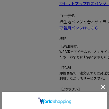
▽セットアップ対応パンツ
コーデ:B
綿生地パンツと合わせてラ
▽着用パンツはこちら
機能
【WEB限定】
WEB限定アイテムで、オンラ
ため、お早めにお買い求めくだ
【即納】
即納商品で、注文後すぐに発送
利用いただけるサービスです。
【2つボタン】
2つボタンのデザインで、クラ
【センターベント】