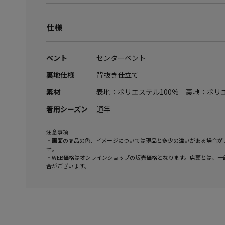
仕様
ベント
センターベント
裏地仕様
背抜き仕立て
素材
表地：ポリエステル100％ 裏地：ポリエ
着用シーズン
通年
注意事項
・画面の商品の色、イメージについては現品と多少の違いがある場合が
せ。
・WEB価格はオンラインショップの販売価格となります。店頭とは、一
合がございます。