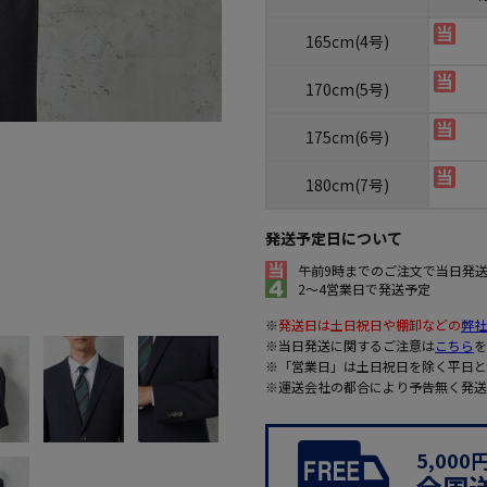
165cm(4号)
170cm(5号)
175cm(6号)
180cm(7号)
発送予定日について
午前9時までのご注文で当日発
2～4営業日で発送予定
※
発送日は土日祝日や棚卸などの
弊社
※当日発送に関するご注意は
こちら
を
※「営業日」は土日祝日を除く平日と
※運送会社の都合により予告無く発送
5,00
全国