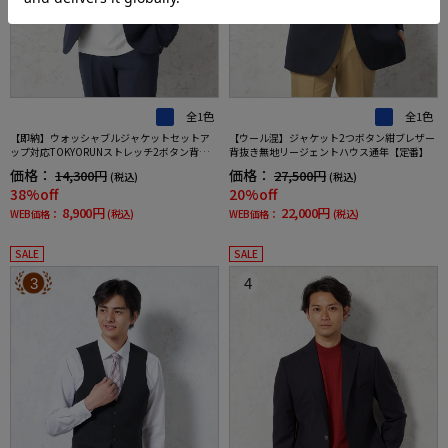
全1色
全1色
【即納】ウォッシャブルジャケットセットア
【ウール混】ジャケット2つボタン紺ブレザー
ップ対応TOKYORUNストレッチ2ボタン背抜き
背抜き無地リージェントハウス通年【定番】
仕様ブレスエフェクト生地春夏
価格：
価格：
14,300円
27,500円
(税込)
(税込)
38%off
20%off
8,900円
22,000円
WEB価格：
(税込)
WEB価格：
(税込)
SALE
SALE
3
4