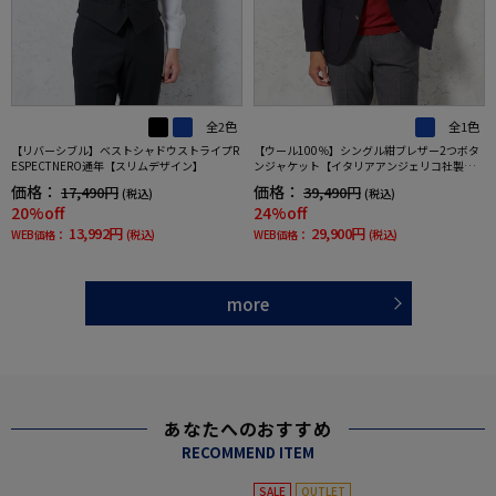
全2色
全1色
【リバーシブル】ベストシャドウストライプR
【ウール100％】シングル紺ブレザー2つボタ
ESPECTNERO通年【スリムデザイン】
ンジャケット【イタリアアンジェリコ社製生
地】ネイビー無地リッケンバッカー通年
価格：
価格：
17,490円
39,490円
(税込)
(税込)
20%off
24%off
13,992円
29,900円
WEB価格：
(税込)
WEB価格：
(税込)
more
あなたへのおすすめ
RECOMMEND ITEM
SALE
OUTLET