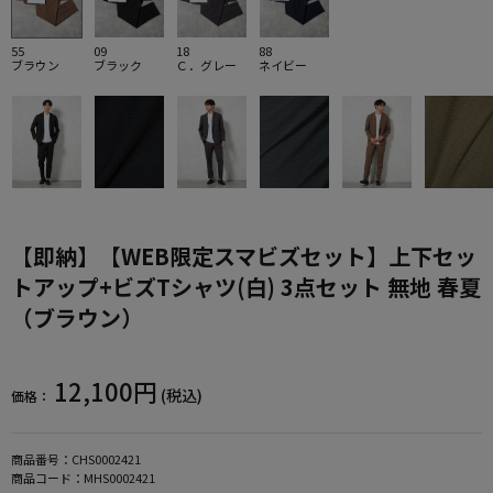
55
09
18
88
ブラウン
ブラック
Ｃ．グレー
ネイビー
【即納】【WEB限定スマビズセット】上下セッ
トアップ+ビズTシャツ(白) 3点セット 無地 春夏
（ブラウン）
12,100円
(税込)
価格：
商品番号：
CHS0002421
商品コード：
MHS0002421