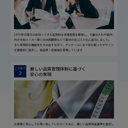
1974年の設立以来培ってきた圧倒的な流通経路を駆使し、大量仕入れや国内
外の生地メーカー様との共同開発などで素材の低コスト化に成功しました。
また実用的な機能性を生み出す仕立て、ディテールにまで気を配ったデザイン
を徹底的に追求し、高品質・低価格を実現しています
厳しい品質管理体制に基づく
こだわり
2
安心の実現
お客様に安心してお買い物していただくために、厳しい品質検査基準を設定し