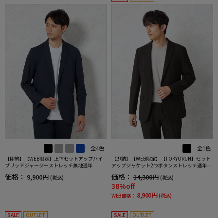
全4色
全1色
【即納】【WEB限定】上下セットアップハイ
【即納】【WEB限定】【TOKYORUN】セット
ブリッドジャージーストレッチ無地通年
アップジャケット2つボタンストレッチ通年ウ
ォッシャブル
価格：
価格：
9,900円
14,300円
(税込)
(税込)
38%off
8,900円
WEB価格：
(税込)
SALE
OUTLET
SALE
OUTLET