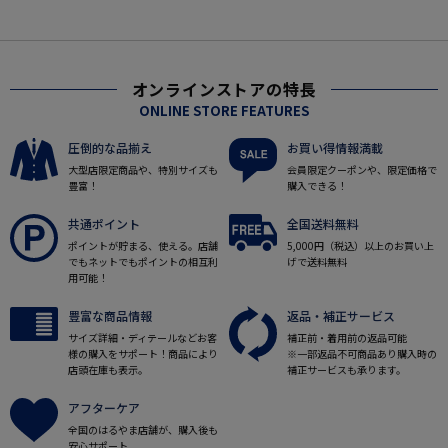
オンラインストアの特長
ONLINE STORE FEATURES
圧倒的な品揃え
お買い得情報満載
大型店限定商品や、特別サイズも
会員限定クーポンや、限定価格で
豊富！
購入できる！
共通ポイント
全国送料無料
ポイントが貯まる、使える。店舗
5,000円（税込）以上のお買い上
でもネットでもポイントの相互利
げで送料無料
用可能！
豊富な商品情報
返品・補正サービス
サイズ詳細・ディテールなどお客
補正前・着用前の返品可能
様の購入をサポート！商品により
※一部返品不可商品あり購入時の
店頭在庫も表示。
補正サービスも承ります。
アフターケア
全国のはるやま店舗が、購入後も
安心サポート