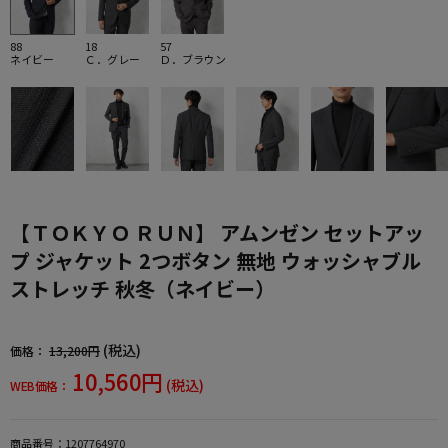
88
18
57
ネイビー
Ｃ．グレー
Ｄ．ブラウン
【ＴＯＫＹＯ ＲＵＮ】 アムンゼン セットアッ
プ ジャケット 2つボタン 無地 ウォッシャブル
ストレッチ 秋冬（ネイビー）
(税込)
価格：
13,200円
10,560円
(税込)
WEB価格：
商品番号：
1207764970