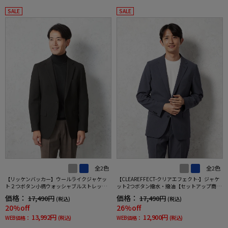
SALE
SALE
全2色
全2色
【リッケンバッカー】ウールライクジャケッ
【CLEAREFFECT-クリアエフェクト-】ジャケ
ト２つボタン小柄ウォッシャブルストレッチ
ット2つボタン撥水・撥油【セットアップ商品
秋冬
有】無地TOKYORUN
価格：
価格：
17,490円
17,490円
(税込)
(税込)
20%off
26%off
13,992円
12,900円
WEB価格：
(税込)
WEB価格：
(税込)