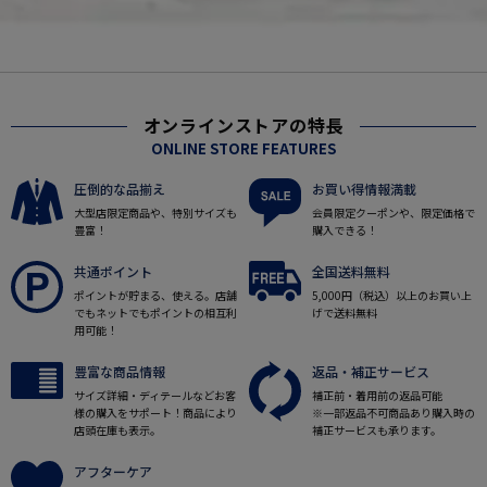
オンラインストアの特長
ONLINE STORE FEATURES
圧倒的な品揃え
お買い得情報満載
大型店限定商品や、特別サイズも
会員限定クーポンや、限定価格で
豊富！
購入できる！
共通ポイント
全国送料無料
ポイントが貯まる、使える。店舗
5,000円（税込）以上のお買い上
でもネットでもポイントの相互利
げで送料無料
用可能！
豊富な商品情報
返品・補正サービス
サイズ詳細・ディテールなどお客
補正前・着用前の返品可能
様の購入をサポート！商品により
※一部返品不可商品あり購入時の
店頭在庫も表示。
補正サービスも承ります。
アフターケア