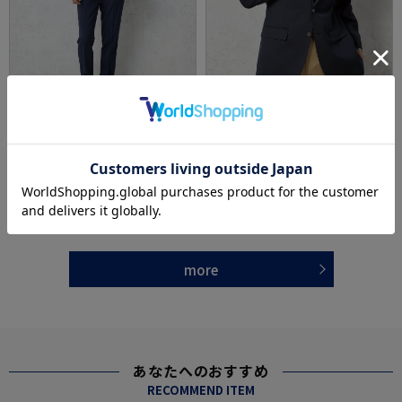
全3色
全1色
【AIRSUIT】上下セットパンツ裾上げ済みセッ
【ウール混】ジャケット2つボタン紺ブレザー
トアップ防シワ（イージーケア）ストレッチ
背抜き無地リージェントハウス通年【定番】
通年吸汗速乾UVカット2つボタンジャケットノ
価格：
価格：
11,990円
27,500円
(税込)
(税込)
ータックスラックス春夏
17%off
20%off
9,900円
22,000円
WEB価格：
(税込)
WEB価格：
(税込)
more
あなたへのおすすめ
RECOMMEND ITEM