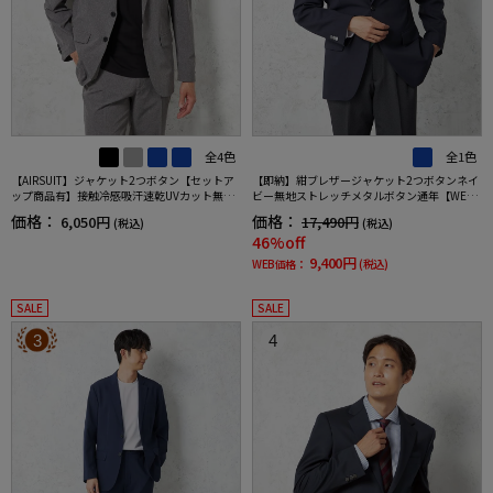
全4色
全1色
【AIRSUIT】ジャケット2つボタン【セットア
【即納】紺ブレザージャケット2つボタンネイ
ップ商品有】接触冷感吸汗速乾UVカット無地
ビー無地ストレッチメタルボタン通年【WEB
春夏
限定】【セットアップ対応】
価格：
価格：
6,050円
17,490円
(税込)
(税込)
46%off
9,400円
WEB価格：
(税込)
SALE
SALE
3
4