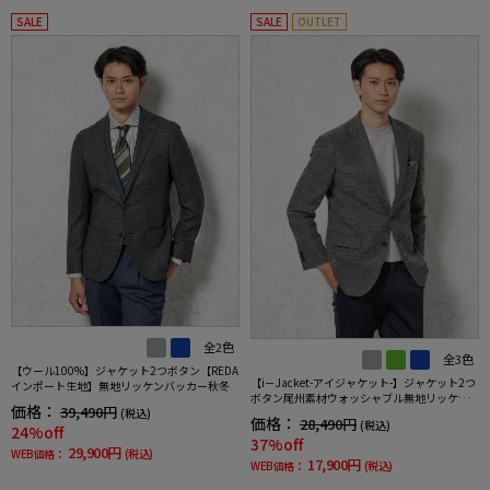
SALE
SALE
OUTLET
全2色
全3色
【ウール100%】ジャケット2つボタン【REDA
【i－Jacket-アイジャケット-】ジャケット2つ
インポート生地】無地リッケンバッカー秋冬
ボタン尾州素材ウォッシャブル無地リッケン
価格：
39,490円
(税込)
バッカー秋冬
価格：
28,490円
(税込)
24%off
37%off
29,900円
WEB価格：
(税込)
17,900円
WEB価格：
(税込)