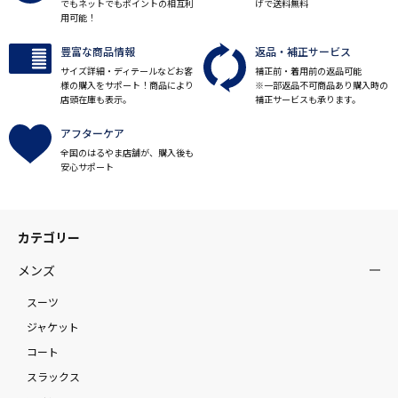
でもネットでもポイントの相互利
げで送料無料
用可能！
豊富な商品情報
返品・補正サービス
サイズ詳細・ディテールなどお客
補正前・着用前の返品可能
様の購入をサポート！商品により
※一部返品不可商品あり購入時の
店頭在庫も表示。
補正サービスも承ります。
アフターケア
全国のはるやま店舗が、購入後も
安心サポート
カテゴリー
メンズ
スーツ
ジャケット
コート
スラックス