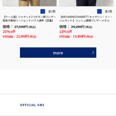
全1色
全1色
【ウール混】ジャケット2つボタン紺ブレザー
【KATHARINEEHAMNETT-キャサリン・イー・
背抜き無地リージェントハウス通年【定番】
ハムネット-】メッシュ調紺ブレザーメタルボ
タン【セットアップ商品有】軽量イージーケ
価格：
価格：
27,500円
24,200円
(税込)
(税込)
アネイビー無地春夏
20%off
18%off
22,000円
19,900円
WEB価格：
(税込)
WEB価格：
(税込)
more
OFFICIAL SNS