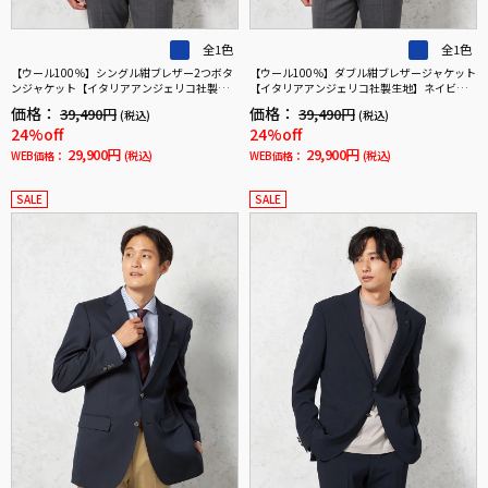
全1色
全1色
【ウール100％】シングル紺ブレザー2つボタ
【ウール100％】ダブル紺ブレザージャケット
ンジャケット【イタリアアンジェリコ社製生
【イタリアアンジェリコ社製生地】ネイビー
地】ネイビー無地リッケンバッカー通年
無地リッケンバッカー通年
価格：
価格：
39,490円
39,490円
(税込)
(税込)
24%off
24%off
29,900円
29,900円
WEB価格：
(税込)
WEB価格：
(税込)
SALE
SALE