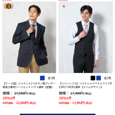
3
4
全1色
全2色
【ウール混】ジャケット2つボタン紺ブレザー
【リバーシブル】ベストシャドウストライプR
背抜き無地リージェントハウス通年【定番】
ESPECTNERO通年【スリムデザイン】
価格：
価格：
27,500円
17,490円
(税込)
(税込)
20%off
20%off
22,000円
13,992円
WEB価格：
(税込)
WEB価格：
(税込)