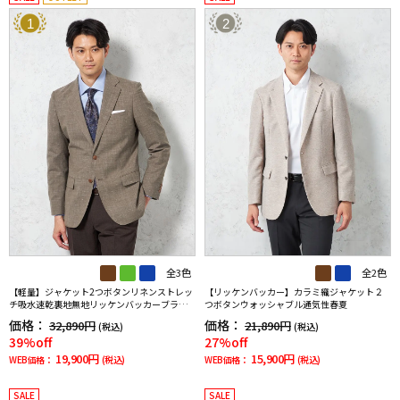
1
2
全3色
全2色
【軽量】ジャケット2つボタンリネンストレッ
【リッケンバッカー】カラミ織ジャケット２
チ吸水速乾裏地無地リッケンバッカーブラッ
つボタンウォッシャブル通気性春夏
ク春夏
価格：
価格：
32,890円
21,890円
(税込)
(税込)
39%off
27%off
19,900円
15,900円
WEB価格：
(税込)
WEB価格：
(税込)
SALE
SALE