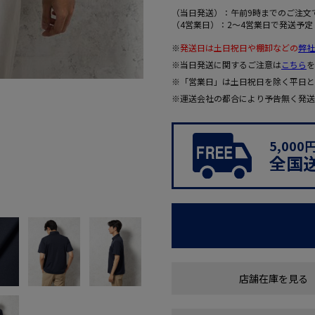
（当日発送）：午前9時までのご注文
（4営業日）：2～4営業日で発送予定
※
発送日は土日祝日や棚卸などの
弊社
※当日発送に関するご注意は
こちら
を
※「営業日」は土日祝日を除く平日と
※運送会社の都合により予告無く発送
5,00
全国
店舗在庫を見る