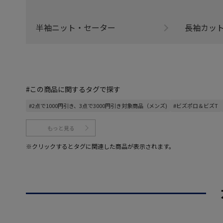
半袖ニット・セーター
長袖カッ
#この商品に関するタグで探す
#2点で1000円引き、3点で3000円引き対象商品（メンズ)
#ビズポロ＆ビズT
もっと見る
※クリックするとタグに関連した商品が表示されます。