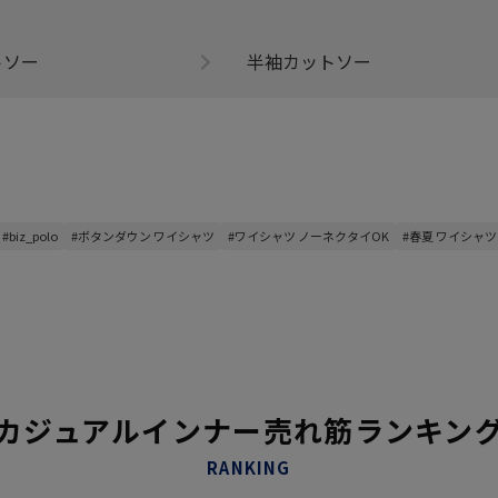
トソー
半袖カットソー
#biz_polo
#ボタンダウン ワイシャツ
#ワイシャツ ノーネクタイOK
#春夏 ワイシャツ
カジュアルインナー売れ筋ランキン
RANKING