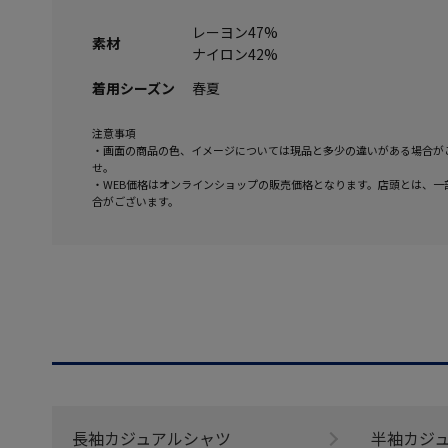
レーヨン47%
素材
ナイロン42%
着用シーズン
春夏
注意事項
・画面の商品の色、イメージについては現品と多少の違いがある場合が
せ。
・WEB価格はオンラインショップの販売価格となります。店頭とは、一
合がございます。
長袖カジュアルシャツ
半袖カジ