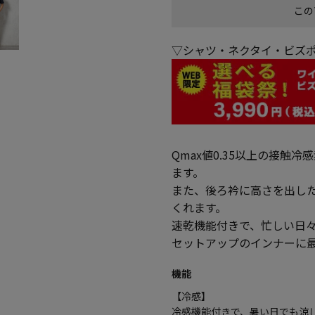
この
▽シャツ・ネクタイ・ビズポ
Qmax値0.35以上の接
ます。
また、後ろ衿に高さを出し
くれます。
速乾機能付きで、忙しい日
セットアップのインナーに
機能
【冷感】
冷感機能付きで、暑い日でも涼