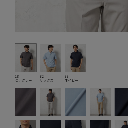
18
82
88
Ｃ．グレー
サックス
ネイビー