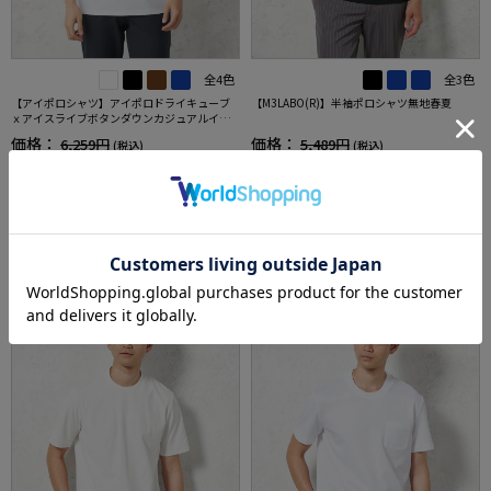
全4色
全3色
【アイポロシャツ】アイポロドライキューブ
【M3LABO(R)】半袖ポロシャツ無地春夏
ｘアイスライブボタンダウンカジュアルイン
ナー吸汗速乾抗菌加工ストレッチ形態安定春
価格：
価格：
6,259円
5,489円
(税込)
(税込)
夏
20%off
29%off
4,990円
3,890円
WEB価格：
(税込)
WEB価格：
(税込)
★2点で1,000円OFF／3点で3,00
0円OFF対象
SALE
OUTLET
SALE
3
4