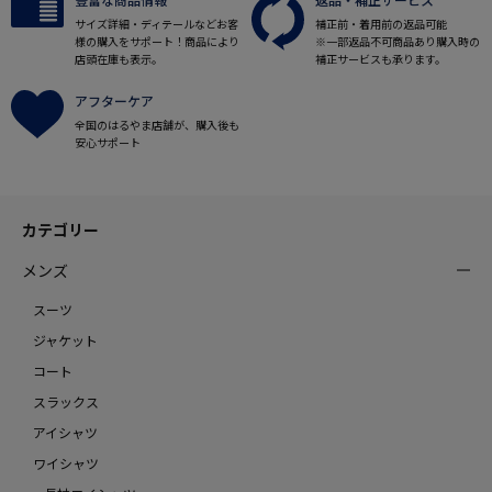
サイズ詳細・ディテールなどお客
補正前・着用前の返品可能
様の購入をサポート！商品により
※一部返品不可商品あり購入時の
店頭在庫も表示。
補正サービスも承ります。
アフターケア
全国のはるやま店舗が、購入後も
安心サポート
カテゴリー
メンズ
スーツ
ジャケット
コート
スラックス
アイシャツ
ワイシャツ