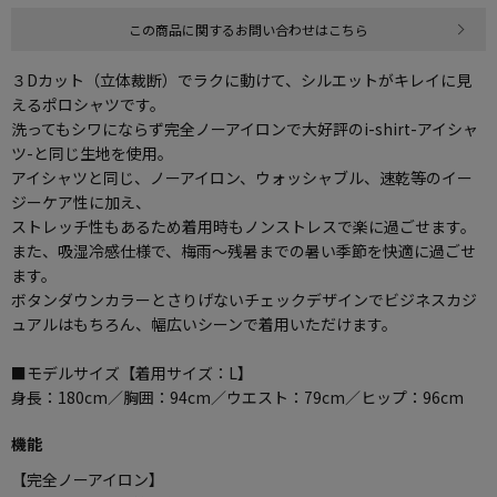
この商品に関するお問い合わせはこちら
３Dカット（立体裁断）でラクに動けて、シルエットがキレイに見
えるポロシャツです。
洗ってもシワにならず完全ノーアイロンで大好評のi-shirt-アイシャ
ツ-と同じ生地を使用。
アイシャツと同じ、ノーアイロン、ウォッシャブル、速乾等のイー
ジーケア性に加え、
ストレッチ性もあるため着用時もノンストレスで楽に過ごせます。
また、吸湿冷感仕様で、梅雨～残暑までの暑い季節を快適に過ごせ
ます。
ボタンダウンカラーとさりげないチェックデザインでビジネスカジ
ュアルはもちろん、幅広いシーンで着用いただけます。
■モデルサイズ【着用サイズ：L】
身長：180cm／胸囲：94cm／ウエスト：79cm／ヒップ：96cm
機能
【完全ノーアイロン】