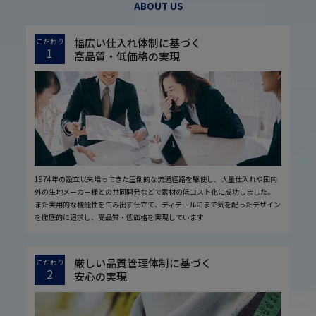
ABOUT US
幅広い仕入れ体制に基づく
こだわり
1
高品質・低価格の実現
1974年の設立以来培ってきた圧倒的な流通経路を駆使し、大量仕入れや国内
外の生地メーカー様との共同開発などで素材の低コスト化に成功しました。
また実用的な機能性を生み出す仕立て、ディテールにまで気を配ったデザイン
を徹底的に追求し、高品質・低価格を実現しています
厳しい品質管理体制に基づく
こだわり
2
安心の実現