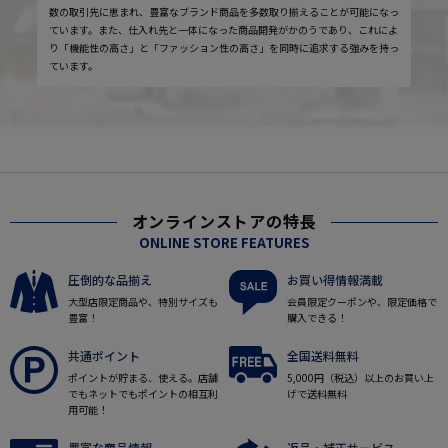
数の取引先に恵まれ、豊富なブランド商品を多数取り揃えることが可能になっ
ています。また、仕入れ先と一体になった商品開発がかのうであり、これによ
り「機能性の高さ」と「ファッション性の高さ」を同時に追求する強みを持っ
ています。
オンラインストアの特長
ONLINE STORE FEATURES
圧倒的な品揃え
お買い得情報満載
大型店限定商品や、特別サイズも
会員限定クーポンや、限定価格で
豊富！
購入できる！
共通ポイント
全国送料無料
ポイントが貯まる、使える。店舗
5,000円（税込）以上のお買い上
でもネットでもポイントの相互利
げで送料無料
用可能！
豊富な商品情報
返品・補正サービス