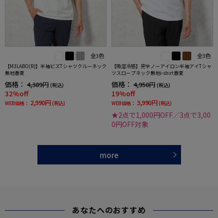
全3色
全3色
【M3LABO(R)】半袖ビズTシャツクルーネック
【吸湿冷感】完全ノーアイロン半袖アイTシャ
無地春夏
ツスロープネック無地i-shirt春夏
価格：
価格：
4,389円
4,950円
(税込)
(税込)
32%off
19%off
2,990円
3,990円
WEB価格：
(税込)
WEB価格：
(税込)
★2点で1,000円OFF／3点で3,00
0円OFF対象
more
あなたへのおすすめ