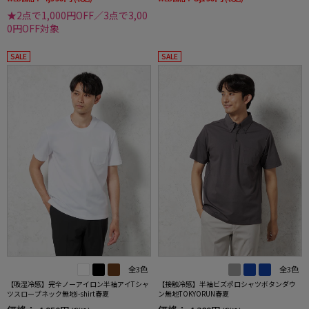
★2点で1,000円OFF／3点で3,00
0円OFF対象
SALE
SALE
全3色
全3色
【吸湿冷感】完全ノーアイロン半袖アイTシャ
【接触冷感】半袖ビズポロシャツボタンダウ
ツスロープネック無地i-shirt春夏
ン無地TOKYORUN春夏