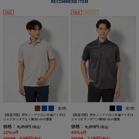
RECOMMEND ITEM
SALE
SALE
OUTLET
全3色
全2色
【吸湿冷感】完全ノーアイロン半袖アイポロ
【吸湿冷感】完全ノーアイロン半袖アイポロ
シャツカッタウェイ無地i-shirt春夏
シャツボタンダウン無地i-shirt春夏
価格：
価格：
6,259円
6,259円
(税込)
(税込)
20%off
49%off
4,990円
3,190円
WEB価格：
(税込)
WEB価格：
(税込)