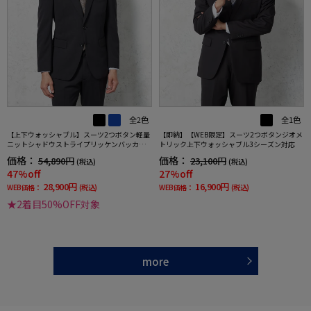
全2色
全1色
【上下ウォッシャブル】スーツ2つボタン軽量
【即納】【WEB限定】スーツ2つボタンジオメ
ニットシャドウストライプリッケンバッカー
トリック上下ウォッシャブル3シーズン対応
春夏
価格：
価格：
54,890円
23,100円
(税込)
(税込)
47%off
27%off
28,900円
16,900円
WEB価格：
(税込)
WEB価格：
(税込)
★2着目50%OFF対象
more