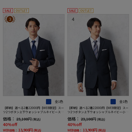
SALE
OUTLET
SALE
OUTLET
3
4
全1色
全1色
【即納】選べる2着22000円【WEB限定】スー
【即納】選べる2着22000円【WEB限定】スー
ツ2つボタン上下ウォッシャブルネイビースト
ツ2つボタン上下ウォッシャブルネイビー小柄
ライプ3シーズン対応
3シーズン対応
価格：
価格：
23,100円
23,100円
(税込)
(税込)
40%off
40%off
13,900円
13,900円
WEB価格：
(税込)
WEB価格：
(税込)