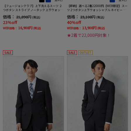
【フュージョンクラブ】上下洗えるスーツ ２
【即納】選べる2着22000円【WEB限定】スー
つボタン ストライプ ノータック 上下ウォッシ
ツ 2つボタン上下ウォッシャブル ネイビー チ
ャブル 通年 ポリエステル100%
ェック
価格：
価格：
21,890円
23,100円
(税込)
(税込)
23%off
40%off
16,900円
13,900円
WEB価格：
(税込)
WEB価格：
(税込)
★2着で22,000円対象！
SALE
SALE
OUTLET