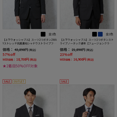
全1色
全2色
【上下ウォッシャブル】スーツ2つボタン2WA
【上下ウォッシャブル】スーツ2つボタンスト
Yストレッチ抗菌裏地シャドウストライプフュ
ライプノータック通年【フュージョンクラ
ージョンクラブ
ブ】
価格：
価格：
43,890円
21,890円
(税込)
(税込)
57%off
23%off
18,700円
16,900円
WEB価格：
(税込)
WEB価格：
(税込)
★2着目50%OFF対象
SALE
OUTLET
SALE