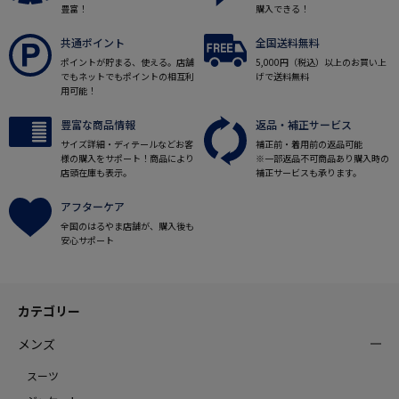
豊富！
購入できる！
共通ポイント
全国送料無料
ポイントが貯まる、使える。店舗
5,000円（税込）以上のお買い上
でもネットでもポイントの相互利
げで送料無料
用可能！
豊富な商品情報
返品・補正サービス
サイズ詳細・ディテールなどお客
補正前・着用前の返品可能
様の購入をサポート！商品により
※一部返品不可商品あり購入時の
店頭在庫も表示。
補正サービスも承ります。
アフターケア
全国のはるやま店舗が、購入後も
安心サポート
カテゴリー
メンズ
スーツ