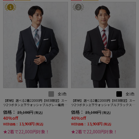
1
2
全1色
全1色
【即納】選べる2着22000円【WEB限定】スー
【即納】選べる2着22000円【WEB限定】スー
ツ2つボタン上下ウォッシャブルグレー織柄無
ツ2つボタン上下ウォッシャブルブラックスト
地3シーズン対応
ライプ3シーズン対応
価格：
価格：
23,100円
23,100円
(税込)
(税込)
40%off
40%off
13,900円
13,900円
WEB価格：
(税込)
WEB価格：
(税込)
★2着で22,000円対象！
★2着で22,000円対象！