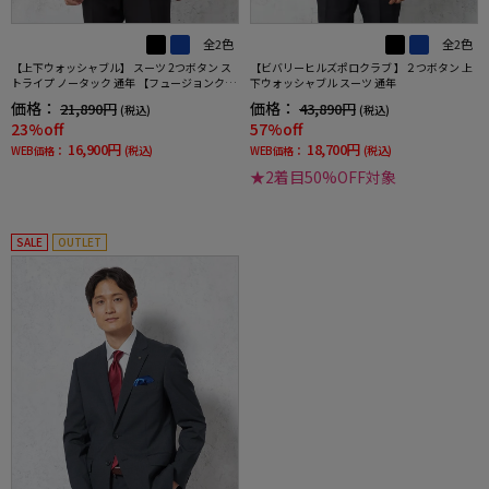
全2色
全2色
【上下ウォッシャブル】 スーツ 2つボタン ス
【ビバリーヒルズポロクラブ 】２つボタン 上
トライプ ノータック 通年 【フュージョンクラ
下ウォッシャブル スーツ 通年
ブ】
価格：
価格：
21,890円
43,890円
(税込)
(税込)
23%off
57%off
16,900円
18,700円
WEB価格：
(税込)
WEB価格：
(税込)
★2着目50%OFF対象
SALE
OUTLET