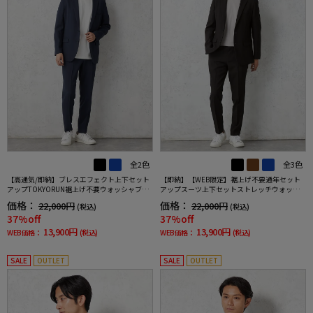
全2色
全3色
【高通気/即納】ブレスエフェクト上下セット
【即納】【WEB限定】裾上げ不要通年セット
アップTOKYORUN裾上げ不要ウォッシャブル
アップスーツ上下セットストレッチウォッシ
ストレッチブレスエフェクト生地背抜き2ボタ
ャブル【TOKYORUN】
価格：
価格：
22,000円
22,000円
(税込)
(税込)
ンジャケットウエストシャーリングノータッ
37%off
37%off
クパンツ
13,900円
13,900円
WEB価格：
(税込)
WEB価格：
(税込)
SALE
OUTLET
SALE
OUTLET