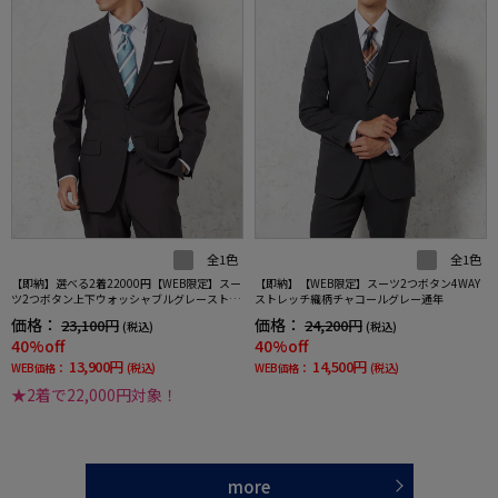
全1色
全1色
【即納】選べる2着22000円【WEB限定】スー
【即納】【WEB限定】スーツ2つボタン4WAY
ツ2つボタン上下ウォッシャブルグレーストラ
ストレッチ織柄チャコールグレー通年
イプ
価格：
価格：
23,100円
24,200円
(税込)
(税込)
40%off
40%off
13,900円
14,500円
WEB価格：
(税込)
WEB価格：
(税込)
★2着で22,000円対象！
more