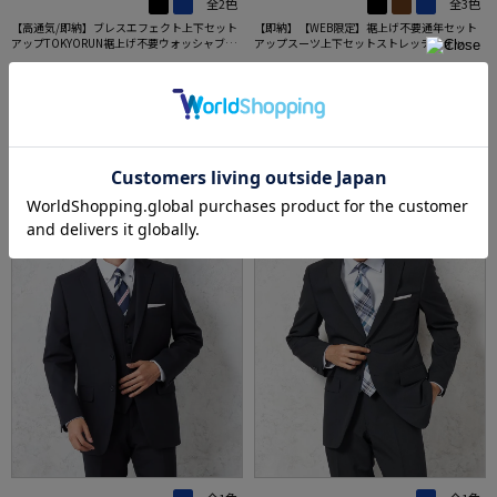
全2色
全3色
【高通気/即納】ブレスエフェクト上下セット
【即納】【WEB限定】裾上げ不要通年セット
アップTOKYORUN裾上げ不要ウォッシャブル
アップスーツ上下セットストレッチウォッシ
ストレッチブレスエフェクト生地背抜き2ボタ
ャブル【TOKYORUN】
価格：
価格：
22,000円
22,000円
(税込)
(税込)
ンジャケットウエストシャーリングノータッ
37%off
37%off
クパンツ
13,900円
13,900円
WEB価格：
(税込)
WEB価格：
(税込)
SALE
OUTLET
SALE
OUTLET
3
4