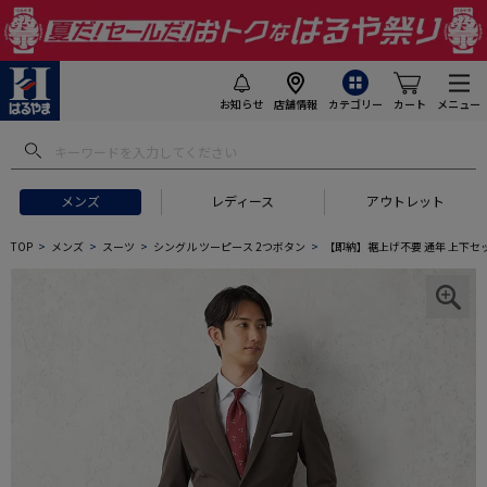
お知らせ
店舗情報
カテゴリー
カート
メニュー
メンズ
レディース
アウトレット
TOP
メンズ
スーツ
シングル ツーピース 2つボタン
【即納】裾上げ不要 通年 上下セ