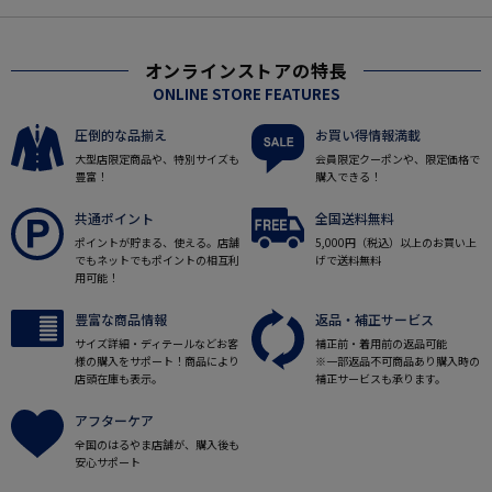
オンラインストアの特長
ONLINE STORE FEATURES
圧倒的な品揃え
お買い得情報満載
大型店限定商品や、特別サイズも
会員限定クーポンや、限定価格で
豊富！
購入できる！
共通ポイント
全国送料無料
ポイントが貯まる、使える。店舗
5,000円（税込）以上のお買い上
でもネットでもポイントの相互利
げで送料無料
用可能！
豊富な商品情報
返品・補正サービス
サイズ詳細・ディテールなどお客
補正前・着用前の返品可能
様の購入をサポート！商品により
※一部返品不可商品あり購入時の
店頭在庫も表示。
補正サービスも承ります。
アフターケア
全国のはるやま店舗が、購入後も
安心サポート