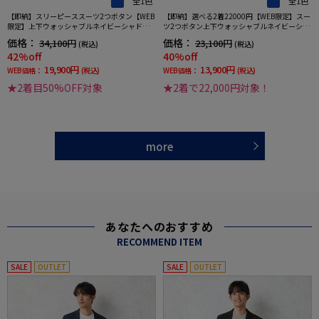
全1色
全1色
【即納】スリーピーススーツ2つボタン【WEB
【即納】選べる2着22000円【WEB限定】スー
限定】上下ウォッシャブルネイビーシャドウ
ツ2つボタン上下ウォッシャブルネイビーシャ
ストライプ3シーズン対応
ドウストライプ
価格：
価格：
34,100円
23,100円
(税込)
(税込)
42%off
40%off
19,900円
13,900円
WEB価格：
(税込)
WEB価格：
(税込)
★2着目50%OFF対象
★2着で22,000円対象！
more
あなたへのおすすめ
RECOMMEND ITEM
SALE
OUTLET
SALE
OUTLET