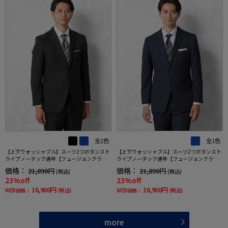
全2色
全1色
【上下ウォッシャブル】スーツ2つボタンスト
【上下ウォッシャブル】スーツ2つボタンスト
ライプノータック通年【フュージョンクラ
ライプノータック通年【フュージョンクラ
ブ】
ブ】
価格：
価格：
21,890円
21,890円
(税込)
(税込)
23%off
23%off
16,900円
16,900円
WEB価格：
(税込)
WEB価格：
(税込)
more