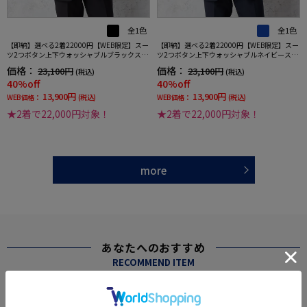
全1色
全1色
【即納】選べる2着22000円【WEB限定】スー
【即納】選べる2着22000円【WEB限定】スー
ツ2つボタン上下ウォッシャブルブラックスト
ツ2つボタン上下ウォッシャブルネイビースト
ライプ3シーズン対応
ライプ3シーズン対応
価格：
価格：
23,100円
23,100円
(税込)
(税込)
40%off
40%off
13,900円
13,900円
WEB価格：
(税込)
WEB価格：
(税込)
★2着で22,000円対象！
★2着で22,000円対象！
more
あなたへのおすすめ
RECOMMEND ITEM
SALE
SALE