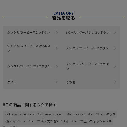
CATEGORY
商品を絞る
シングル ツーピース 2つボタン
シングル ツーパンツ 2つボタン
シングル スリーピース 2つボタ
シングル ツーピース 3つボタン
ン
シングル スリーピース 3つボタ
シングル ツーパンツ 3つボタン
ン
ダブル
その他
#この商品に関するタグで探す
#all_washable_suits
#all_season_item
#all_season
#スーツ ノータック
#洗える スーツ
#スーツ 入学式に着ていける
#スーツ 上下ウォッシャブル
もっと見る