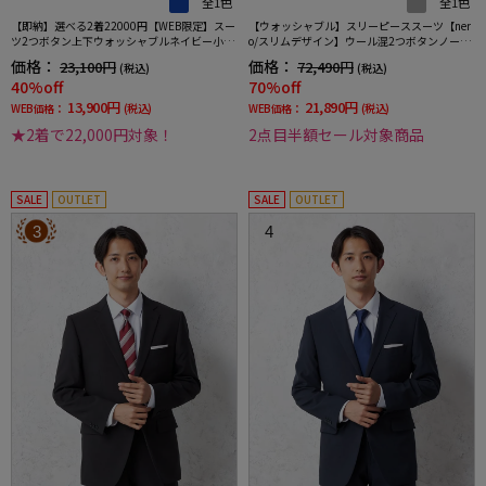
全1色
全1色
【即納】選べる2着22000円【WEB限定】スー
【ウォッシャブル】スリーピーススーツ【ner
ツ2つボタン上下ウォッシャブルネイビー小柄
o/スリムデザイン】ウール混2つボタンノータ
3シーズン対応
ックストライプ
価格：
価格：
23,100円
72,490円
(税込)
(税込)
40%off
70%off
13,900円
21,890円
WEB価格：
(税込)
WEB価格：
(税込)
★2着で22,000円対象！
2点目半額セール対象商品
SALE
OUTLET
SALE
OUTLET
3
4