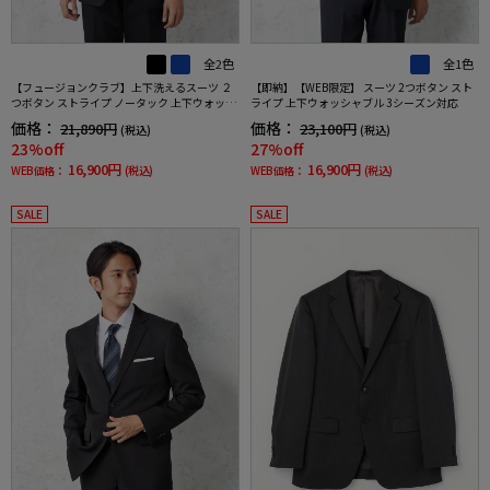
全2色
全1色
【フュージョンクラブ】上下洗えるスーツ ２
【即納】【WEB限定】 スーツ 2つボタン スト
つボタン ストライプ ノータック 上下ウォッシ
ライプ 上下ウォッシャブル 3シーズン対応
ャブル 通年 ポリエステル100%
価格：
価格：
21,890円
23,100円
(税込)
(税込)
23%off
27%off
16,900円
16,900円
WEB価格：
(税込)
WEB価格：
(税込)
SALE
SALE