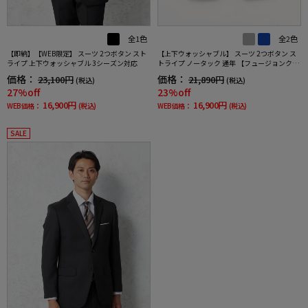
全1色
全2色
【即納】【WEB限定】 スーツ 2つボタン スト
【上下ウォッシャブル】 スーツ 2つボタン ス
ライプ 上下ウォッシャブル 3シーズン対応
トライプ ノータック 通年 【フュージョンクラ
ブ】
価格：
価格：
23,100円
21,890円
(税込)
(税込)
27%off
23%off
16,900円
16,900円
WEB価格：
(税込)
WEB価格：
(税込)
SALE