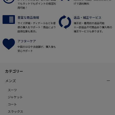
でもネットでもポイントの相互利
げで送料無料
用可能！
豊富な商品情報
返品・補正サービス
サイズ詳細・ディテールなどお客
補正前・着用前の返品可能
様の購入をサポート！商品により
※一部返品不可商品あり購入時の
店頭在庫も表示。
補正サービスも承ります。
アフターケア
全国のはるやま店舗が、購入後も
安心サポート
カテゴリー
メンズ
スーツ
ジャケット
コート
スラックス