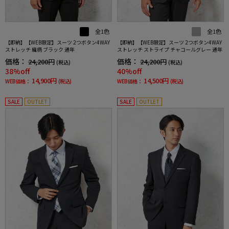
全1色
全1色
【即納】【WEB限定】スーツ 2つボタン4WAY
【即納】【WEB限定】スーツ 2つボタン4WAY
ストレッチ 織柄 ブラック 通年
ストレッチ ストライプ チャコールグレー 通年
価格：
価格：
24,200円
24,200円
(税込)
(税込)
38%off
40%off
14,900円
14,500円
WEB価格：
(税込)
WEB価格：
(税込)
SALE
OUTLET
SALE
OUTLET