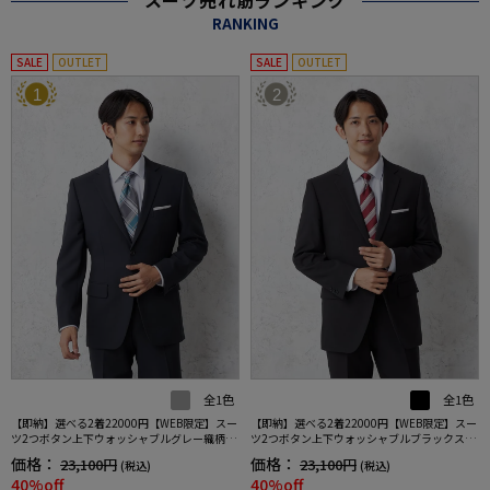
スーツ売れ筋ランキング
RANKING
SALE
OUTLET
SALE
OUTLET
1
2
全1色
全1色
【即納】選べる2着22000円【WEB限定】スー
【即納】選べる2着22000円【WEB限定】スー
ツ2つボタン上下ウォッシャブルグレー織柄無
ツ2つボタン上下ウォッシャブルブラックスト
地3シーズン対応
ライプ3シーズン対応
価格：
価格：
23,100円
23,100円
(税込)
(税込)
40%off
40%off