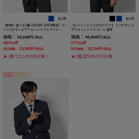
全1色
全2色
【即納】選べる2着22000円【WEB限定】スー
【ビバリーヒルズポロクラブ 】２つボタン 上
ツ 2つボタン上下ウォッシャブル ネイビー シ
下ウォッシャブル スーツ 通年
ャドウストライプ
価格：
価格：
23,100円
43,890円
(税込)
(税込)
40%off
57%off
13,900円
18,700円
WEB価格：
(税込)
WEB価格：
(税込)
★2着で22,000円対象！
★2着目50%OFF対象
SALE
OUTLET