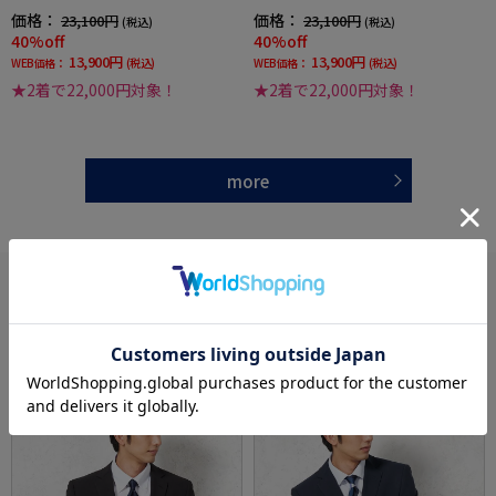
ライプ3シーズン対応
3シーズン対応
価格：
価格：
23,100円
23,100円
(税込)
(税込)
40%off
40%off
13,900円
13,900円
WEB価格：
(税込)
WEB価格：
(税込)
★2着で22,000円対象！
★2着で22,000円対象！
more
あなたへのおすすめ
RECOMMEND ITEM
SALE
OUTLET
SALE
OUTLET