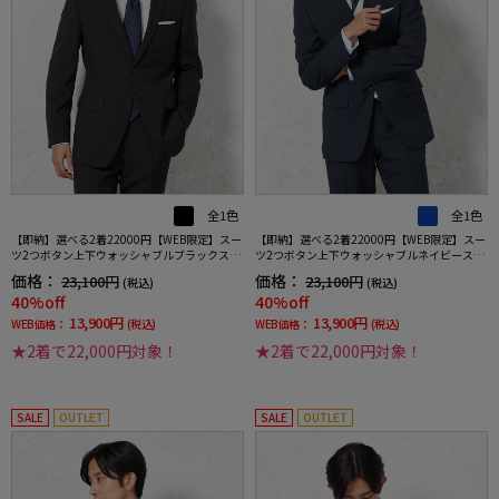
全1色
全1色
【即納】選べる2着22000円【WEB限定】スー
【即納】選べる2着22000円【WEB限定】スー
ツ2つボタン上下ウォッシャブルブラックスト
ツ2つボタン上下ウォッシャブルネイビースト
ライプ
ライプ
価格：
価格：
23,100円
23,100円
(税込)
(税込)
40%off
40%off
13,900円
13,900円
WEB価格：
(税込)
WEB価格：
(税込)
★2着で22,000円対象！
★2着で22,000円対象！
SALE
OUTLET
SALE
OUTLET