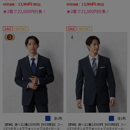
13,900円
13,900円
WEB価格：
(税込)
WEB価格：
(税込)
★2着で22,000円対象！
★2着で22,000円対象！
SALE
OUTLET
SALE
OUTLET
3
4
全1色
全1色
【即納】選べる2着22000円【WEB限定】スー
【即納】選べる2着22000円【WEB限定】スー
ツ2つボタン上下ウォッシャブルネイビースト
ツ2つボタン上下ウォッシャブルネイビー小柄