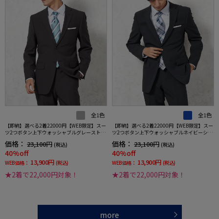
全1色
全1色
【即納】選べる2着22000円【WEB限定】スー
【即納】選べる2着22000円【WEB限定】スー
ツ2つボタン上下ウォッシャブルグレーストラ
ツ2つボタン上下ウォッシャブルネイビーシャ
イプ
ドウストライプ
価格：
価格：
23,100円
23,100円
(税込)
(税込)
40%off
40%off
13,900円
13,900円
WEB価格：
(税込)
WEB価格：
(税込)
★2着で22,000円対象！
★2着で22,000円対象！
more