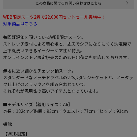
この商品に関するお問い合わせはこちら
WEB限定スーツ2着で22,000円セットセール実施中！
対象商品はこちら
毎回好評価を頂いているWEB限定スーツ。
ストレッチ素材による着心地と、丈夫でシワになりにくく洗濯機で
上下丸洗いできるイージーケア性が特長。
オンラインストア限定販売のため即日出荷にも対応しております。
無地に近い細かなチェック柄スーツ。
スタンダードなノッチドラペルの2つボタンジャケットと、ノータッ
ク仕上げのスラックスを組み合わせていて、
それぞれが汎用性の高いアイテムとなっています。
■モデルサイズ【着用サイズ：A6】
身長：182cm／胸囲：93cm／ウエスト：77cm／ヒップ：91cm
機能
【WEB限定】