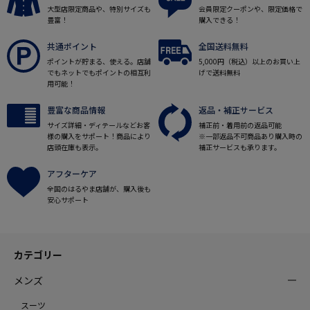
大型店限定商品や、特別サイズも
会員限定クーポンや、限定価格で
豊富！
購入できる！
共通ポイント
全国送料無料
ポイントが貯まる、使える。店舗
5,000円（税込）以上のお買い上
でもネットでもポイントの相互利
げで送料無料
用可能！
豊富な商品情報
返品・補正サービス
サイズ詳細・ディテールなどお客
補正前・着用前の返品可能
様の購入をサポート！商品により
※一部返品不可商品あり購入時の
店頭在庫も表示。
補正サービスも承ります。
アフターケア
全国のはるやま店舗が、購入後も
安心サポート
カテゴリー
メンズ
スーツ