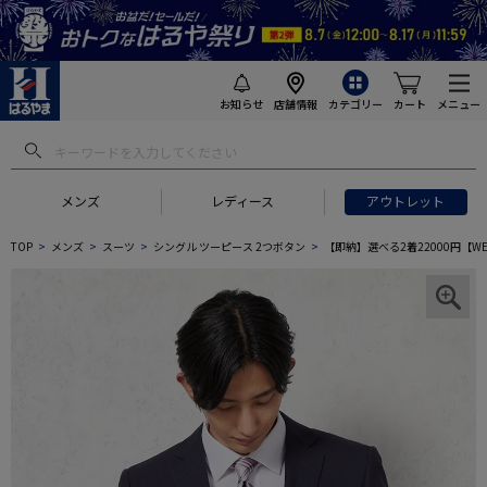
お知らせ
店舗情報
カテゴリー
カート
メニュー
メンズ
レディース
アウトレット
TOP
メンズ
スーツ
シングル ツーピース 2つボタン
【即納】選べる2着22000円【W