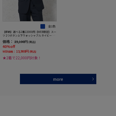
全1色
【即納】選べる2着22000円【WEB限定】スー
ツ 2つボタン上下ウォッシャブル ネイビー ス
トライプ
価格：
23,100円
(税込)
40%off
13,900円
WEB価格：
(税込)
★2着で22,000円対象！
more