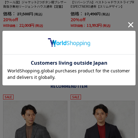
【ウール混】ジャケット2つボタン紺ブレザー
【リバーシブル】ベストシャドウストライプR
背抜き無地リージェントハウス通年【定番】
ESPECTNERO通年【スリムデザイン】
価格：
価格：
27,500円
17,490円
(税込)
(税込)
20%off
20%off
22,000円
13,992円
WEB価格：
(税込)
WEB価格：
(税込)
more
あなたへのおすすめ
RECOMMEND ITEM
SALE
SALE