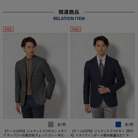
関連商品
RELATION ITEM
SALE
SALE
全1色
全1色
【ウール100%】ジャケット 2つボタン イタリ
【ウール100%】ジャケット 2つボタン【RED
ア ディプライ社製生地 チェック グレー RUCK
A】イタリアインポート素材 軽量仕立て チェ