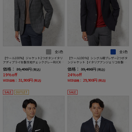
全1色
全1色
【ウール100%】ジャケット2つボタンイタリ
【ウール100％】シングル紺ブレザー2つボタ
アディプライ社製生地チェックグレーRUCKEN
ンジャケット【イタリアアンジェリコ社製生
BACCHAR秋冬
地】ネイビー無地リッケンバッカー通年
価格：
価格：
39,490円
39,490円
(税込)
(税込)
19%off
24%off
31,900円
29,900円
WEB価格：
(税込)
WEB価格：
(税込)
SALE
OUTLET
SALE