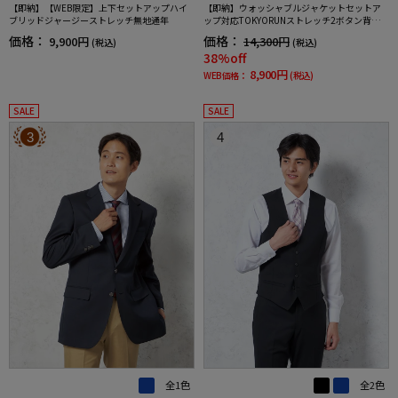
【即納】【WEB限定】上下セットアップハイ
【即納】ウォッシャブルジャケットセットア
ブリッドジャージーストレッチ無地通年
ップ対応TOKYORUNストレッチ2ボタン背抜き
仕様ブレスエフェクト生地春夏
価格：
価格：
9,900円
14,300円
(税込)
(税込)
38%off
8,900円
WEB価格：
(税込)
SALE
SALE
3
4
全1色
全2色