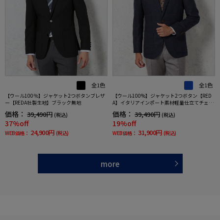
全1色
全1色
【ウール100％】ジャケット2つボタンブレザ
【ウール100%】ジャケット2つボタン【RED
ー【REDA社製生地】ブラック無地
A】イタリアインポート素材軽量仕立てチェッ
クネイビーRUCKENBACCHAR秋冬
価格：
価格：
39,490円
39,490円
(税込)
(税込)
37%off
19%off
24,900円
31,900円
WEB価格：
(税込)
WEB価格：
(税込)
more