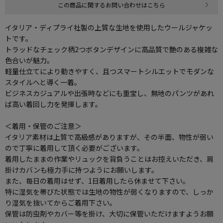
この商品に関するお問い合わせはこちら
イタリア・ディプライ社製の上質な生地を使用したウールジャケッ
トです。
トラッドなチェック柄2つボタンデザインに高品質で艶のある複雑な
色合いが魅力。
軽量仕立てにより動きやすく、且つスマートシルエットでモダンな
スタイルへと導く一着。
ビジネスカジュアルや出張時などにも重宝し、無地のパンツがあれ
ば高い着回し力を発揮します。
＜着用・保管のご注意＞
イタリア素材は上質で高級感がありますが、その半面、物性が弱い
ので丁寧に着用して頂く必要がございます。
着用したままの作業やリュックを背負うことはお控えいただき、肩
掛けカバンも極力手に持つようにお願いします。
また、毎日の着用はせず、1日着用したら休ませて下さい。
特に湿気を帯びた状態では生地の物性が弱くなりますので、しっか
り湿気を抜いてからご着用下さい。
保管は防虫剤やカバー等を掛け、大切に保管いただけますようお願