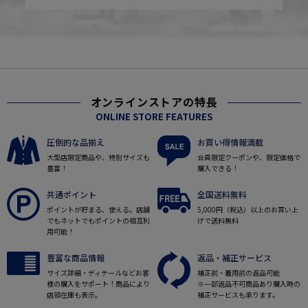
オンラインストアの特長
ONLINE STORE FEATURES
圧倒的な品揃え
お買い得情報満載
大型店限定商品や、特別サイズも
会員限定クーポンや、限定価格で
豊富！
購入できる！
共通ポイント
全国送料無料
ポイントが貯まる、使える。店舗
5,000円（税込）以上のお買い上
でもネットでもポイントの相互利
げで送料無料
用可能！
豊富な商品情報
返品・補正サービス
サイズ詳細・ディテールなどお客
補正前・着用前の返品可能
様の購入をサポート！商品により
※一部返品不可商品あり購入時の
店頭在庫も表示。
補正サービスも承ります。