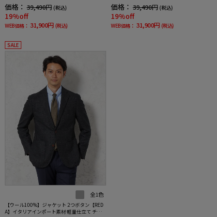
EN BACCHAR 秋冬
ック ネイビー RUCKEN BACCHAR 秋冬
価格：
価格：
39,490円
39,490円
(税込)
(税込)
19%off
19%off
31,900円
31,900円
WEB価格：
(税込)
WEB価格：
(税込)
SALE
全1色
【ウール100%】ジャケット 2つボタン【RED
A】イタリアインポート素材 軽量仕立て チェ