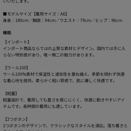
いいたします。
■モデルサイズ【着用サイズ：A6】
身長：180cm／胸囲：94cm／ウエスト：79cm／ヒップ：96cm
機能
【インポート】
インポート商品ならではの上質な素材とデザイン。国内では手に入
らない特別感があり、唯一無二の魅力があります。
【ウール100】
ウール100%素材で保温性と通気性を兼ね備え、季節を問わず快適
な着心地を提供。柔らかく軽い質感で、肌に優しく快適です。
【軽量】
軽量設計で、着用しても重さを感じにくく、快適に動きやすいアイ
テムです。長時間の着用にも適しています。
【2つボタン】
2つボタンのデザインで、クラシックなスタイルを演出。落ち着きと