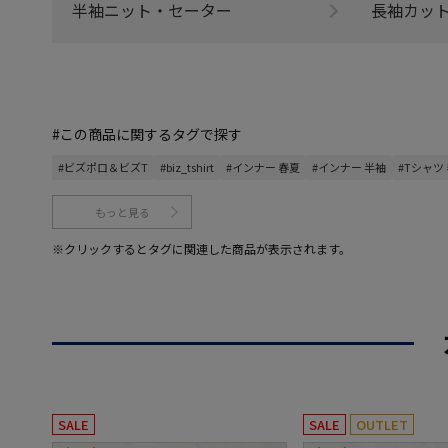
半袖ニット・セーター
長袖カッ
#この商品に関するタグで探す
#ビズポロ＆ビズT
#biz_tshirt
#インナー 春夏
#インナー 半袖
#Tシャツ
もっと見る
※クリックするとタグに関連した商品が表示されます。
SALE
SALE
OUTLET