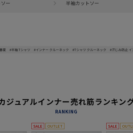
トソー
半袖カットソー
 春夏
#半袖 Tシャツ
#インナー クルーネック
#Tシャツ クルーネック
#汗じみ防止 イ
カジュアルインナー売れ筋ランキン
RANKING
SALE
OUTLET
SALE
OUTL