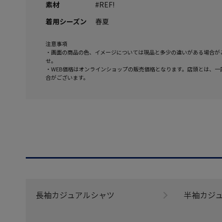
素材
#REF!
着用シーズン
春夏
注意事項
・画面の商品の色、イメージについては現品と多少の違いがある場合が
せ。
・WEB価格はオンラインショップの販売価格となります。店頭とは、一
合がございます。
長袖カジュアルシャツ
半袖カジ