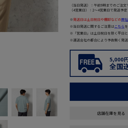
（当日発送）：午前9時までのご注文
（4営業日）：2～4営業日で発送予定
※
発送日は土日祝日や棚卸などの
弊社
※当日発送に関するご注意は
こちら
を
※「営業日」は土日祝日を除く平日と
※運送会社の都合により予告無く発送
5,00
全国
店舗在庫を見る