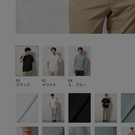
09
01
84
ブラック
ホワイト
Ｓ．ブルー