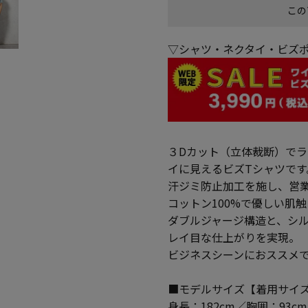
この
▽シャツ・ネクタイ・ビズポ
３Dカット（立体裁断）で
イに見えるビズTシャツです
汗ジミ防止加工を施し、営
コットン100%で優しい肌
ダブルジャージ構造と、シ
レイ目な仕上がりを実現。
ビジネスシーンにおススメ
■モデルサイズ【着用サイズ
身長：182cm／胸囲：93c