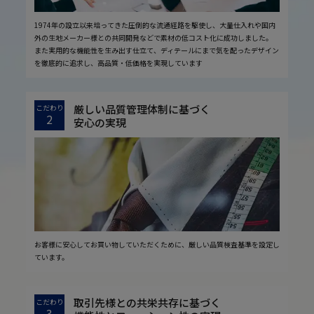
1974年の設立以来培ってきた圧倒的な流通経路を駆使し、大量仕入れや国内
外の生地メーカー様との共同開発などで素材の低コスト化に成功しました。
また実用的な機能性を生み出す仕立て、ディテールにまで気を配ったデザイン
を徹底的に追求し、高品質・低価格を実現しています
厳しい品質管理体制に基づく
こだわり
2
安心の実現
お客様に安心してお買い物していただくために、厳しい品質検査基準を設定し
ています。
取引先様との共栄共存に基づく
こだわり
3