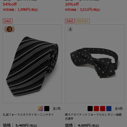
54%off
20%off
1,990円
3,511円
WEB価格：
(税込)
WEB価格：
(税込)
SALE
SALE
OUTLET
3
4
全2色
全4色
礼装フォーマルネクタイモーニングタイ
蝶ネクタイドットフォーマルセレモニー結婚
式通年
価格：
価格：
5,489円
4,389円
(税込)
(税込)