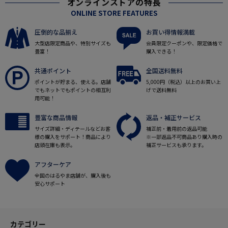
オンラインストアの特長
ONLINE STORE FEATURES
圧倒的な品揃え
お買い得情報満載
大型店限定商品や、特別サイズも
会員限定クーポンや、限定価格で
豊富！
購入できる！
共通ポイント
全国送料無料
ポイントが貯まる、使える。店舗
5,000円（税込）以上のお買い上
でもネットでもポイントの相互利
げで送料無料
用可能！
豊富な商品情報
返品・補正サービス
サイズ詳細・ディテールなどお客
補正前・着用前の返品可能
様の購入をサポート！商品により
※一部返品不可商品あり購入時の
店頭在庫も表示。
補正サービスも承ります。
アフターケア
全国のはるやま店舗が、購入後も
安心サポート
カテゴリー