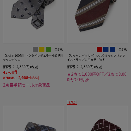
全3色
全3色
【シルク100%】ネクタイレギュラー小紋柄リ
【リッケンバッカー】シルクミックスネクタ
ッケンバッカー
イストライプレギュラー秋冬
価格：
価格：
4,389円
4,389円
(税込)
(税込)
43%off
★2点で1,000円OFF／3点で3,00
2,490円
WEB価格：
(税込)
0円OFF対象
2点目半額セール対象商品
SALE