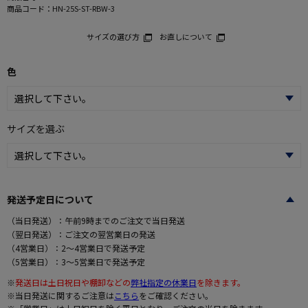
商品コード：
HN-25S-ST-RBW-3
サイズの選び方
お直しについて
色
サイズを選ぶ
発送予定日について
（当日発送）：午前9時までのご注文で当日発送
（翌日発送）：ご注文の翌営業日の発送
（4営業日）：2～4営業日で発送予定
（5営業日）：3～5営業日で発送予定
※
発送日は土日祝日や棚卸などの
弊社指定の休業日
を除きます。
※当日発送に関するご注意は
こちら
をご確認ください。