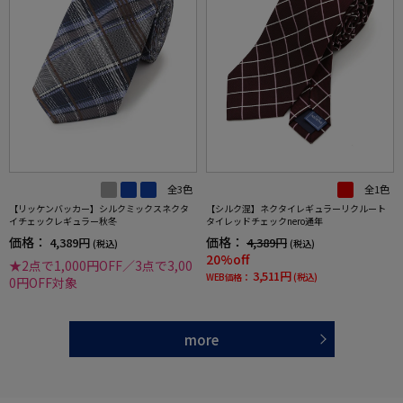
全3色
全1色
【リッケンバッカー】シルクミックスネクタ
【シルク混】ネクタイレギュラーリクルート
イチェックレギュラー秋冬
タイレッドチェックnero通年
価格：
価格：
4,389円
4,389円
(税込)
(税込)
20%off
★2点で1,000円OFF／3点で3,00
3,511円
WEB価格：
(税込)
0円OFF対象
more