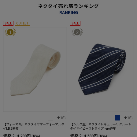
ネクタイ売れ筋ランキング
RANKING
SALE
OUTLET
SALE
1
2
全1色
全1色
【フォーマル】ネクタイサマーフォーマルタ
【シルク混】ネクタイレギュラーリクルート
イI.B.S春夏
タイネイビーストライプnero通年
価格：
価格：
4,290円
4,389円
(税込)
(税込)