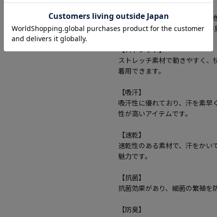
【i-shirtマーク】
360度ストレッチの快適な着心
濯後50分で着用可能。抗菌・
【ストレッチ】
ストレッチ素材で動きやすく、
着用できます。
【吸汗】
吸汗性に優れており、汗を素早
性が高いアイテムです。
【速乾】
速乾性のある素材で、汗をかい
魅力です。
【抗菌】
抗菌効果があり、細菌の繁殖を
【防臭】