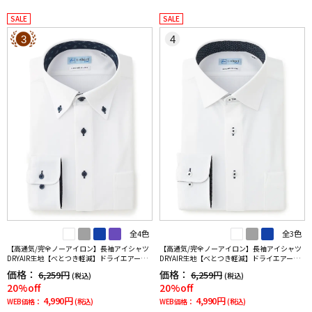
SALE
SALE
3
4
全4色
全3色
【高通気/完全ノーアイロン】長袖アイシャツ
【高通気/完全ノーアイロン】長袖アイシャツ
DRYAIR生地【べとつき軽減】ドライエアーチ
DRYAIR生地【べとつき軽減】ドライエアース
ドリ調ボタンダウン別布千鳥格子形態安定ス
トライプ調セミワイド別布ストライプ形態安
価格：
価格：
6,259円
6,259円
(税込)
(税込)
トレッチ防汚効果吸汗速乾ワイシャツ春夏
定ストレッチ防汚効果吸汗速乾ワイシャツ春
20%off
20%off
夏
4,990円
4,990円
WEB価格：
(税込)
WEB価格：
(税込)