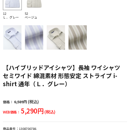
12
52
Ｌ．グレー
ベージュ
【ハイブリッドアイシャツ】長袖 ワイシャツ
セミワイド 綿混素材 形態安定 ストライプ i-
shirt 通年（Ｌ．グレー）
(税込)
価格：
6,589円
5,290円
(税込)
WEB価格：
商品番号：
1308700786