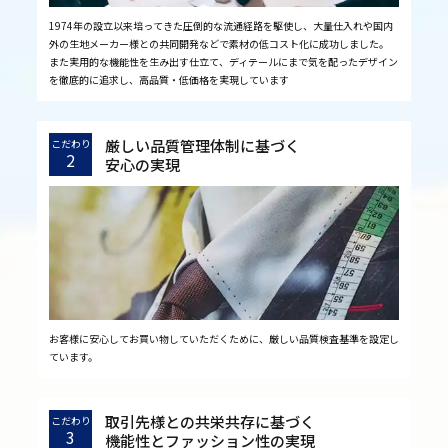
1974年の設立以来培ってきた圧倒的な流通経路を駆使し、大量仕入れや国内
外の生地メーカー様との共同開発などで素材の低コスト化に成功しました。
また実用的な機能性を生み出す仕立て、ディテールにまで気を配ったデザイン
を徹底的に追求し、高品質・低価格を実現しています
厳しい品質管理体制に基づく
こだわり
2
安心の実現
お客様に安心してお買い物していただくために、厳しい品質検査基準を設定し
ています。
取引先様との共栄共存に基づく
こだわり
3
機能性とファッション性の実現