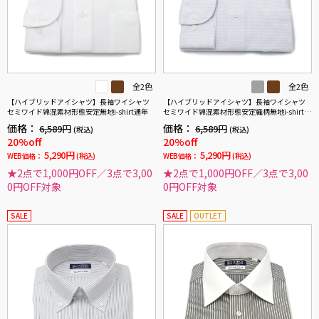
全2色
全2色
【ハイブリッドアイシャツ】長袖ワイシャツ
【ハイブリッドアイシャツ】長袖ワイシャツ
セミワイド綿混素材形態安定無地i-shirt通年
セミワイド綿混素材形態安定織柄無地i-shirt通
年
価格：
価格：
6,589円
6,589円
(税込)
(税込)
20%off
20%off
5,290円
5,290円
WEB価格：
(税込)
WEB価格：
(税込)
★2点で1,000円OFF／3点で3,00
★2点で1,000円OFF／3点で3,00
0円OFF対象
0円OFF対象
SALE
SALE
OUTLET