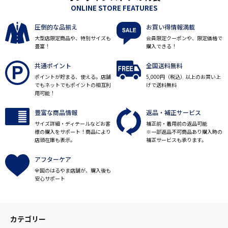
ONLINE STORE FEATURES
圧倒的な品揃え
お買い得情報満載
大型店限定商品や、特別サイズも
会員限定クーポンや、限定価格で
豊富！
購入できる！
共通ポイント
全国送料無料
ポイントが貯まる、使える。店舗
5,000円（税込）以上のお買い上
でもネットでもポイントの相互利
げで送料無料
用可能！
豊富な商品情報
返品・補正サービス
サイズ詳細・ディテールなどお客
補正前・着用前の返品可能
様の購入をサポート！商品により
※一部返品不可商品あり購入時の
店頭在庫も表示。
補正サービスも承ります。
アフターケア
全国のはるやま店舗が、購入後も
安心サポート
カテゴリー