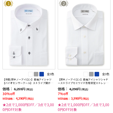
1
2
全3色
全3色
【冷感/完全ノーアイロン】長袖アイシャツ
【完全ノーアイロン】長袖アイシャツシャド
【バイオセンサークール】ストライプ調ボタ
ーストライプセミワイド形態安定ストレッチ
ンダウンストライプ形態安定ストレッチ防汚
吸汗速乾ワイシャツ通年
価格：
価格：
6,259円
4,290円
(税込)
(税込)
効果吸汗速乾ワイシャツ春夏
30%off
7%off
4,390円
3,990円
WEB価格：
(税込)
WEB価格：
(税込)
★2点で1,000円OFF／3点で3,00
★2点で1,000円OFF／3点で3,00
0円OFF対象
0円OFF対象