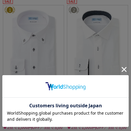
SALE
SALE
1
2
全3色
全3色
【冷感/完全ノーアイロン】長袖アイシャツ
【高通気/完全ノーアイロン】長袖アイシャツ
【バイオセンサークール】ストライプ調ボタ
DRYAIR生地【べとつき軽減】ドライエアース
ンダウンストライプ形態安定ストレッチ防汚
トライプ調セミワイド別布ストライプ形態安
価格：
価格：
6,259円
6,259円
(税込)
(税込)
効果吸汗速乾ワイシャツ春夏
定ストレッチ防汚効果吸汗速乾ワイシャツ春
30%off
20%off
夏
4,390円
4,990円
WEB価格：
(税込)
WEB価格：
(税込)
★2点で1,000円OFF／3点で3,00
★2点で1,000円OFF／3点で3,00