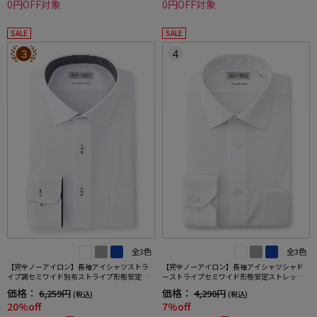
0円OFF対象
0円OFF対象
SALE
SALE
3
4
全3色
全3色
【完全ノーアイロン】長袖アイシャツストラ
【完全ノーアイロン】長袖アイシャツシャド
イプ調セミワイド別布ストライプ形態安定ス
ーストライプセミワイド形態安定ストレッチ
トレッチ防汚効果吸汗速乾ワイシャツ通年
吸汗速乾ワイシャツ通年
価格：
価格：
6,259円
4,290円
(税込)
(税込)
20%off
7%off