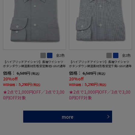
全2色
全2色
【ハイブリッドアイシャツ】長袖ワイシャツ
【ハイブリッドアイシャツ】長袖ワイシャツ
ボタンダウン綿混素材形態安定無地i-shirt通年
ボタンダウン綿混素材形態安定千鳥i-shirt通年
価格：
価格：
6,589円
6,589円
(税込)
(税込)
20%off
20%off
5,290円
5,290円
WEB価格：
(税込)
WEB価格：
(税込)
★2点で1,000円OFF／3点で3,00
★2点で1,000円OFF／3点で3,00
0円OFF対象
0円OFF対象
more