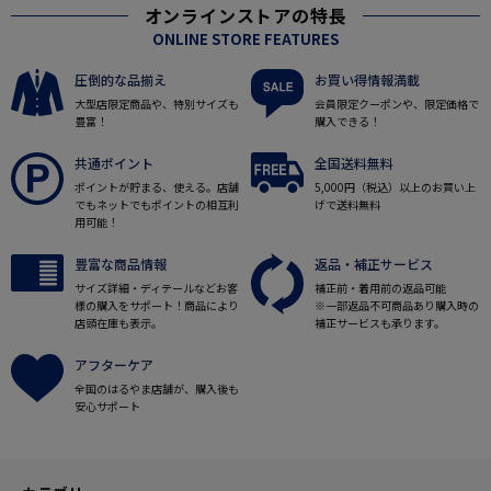
オンラインストアの特長
ONLINE STORE FEATURES
圧倒的な品揃え
お買い得情報満載
大型店限定商品や、特別サイズも
会員限定クーポンや、限定価格で
豊富！
購入できる！
共通ポイント
全国送料無料
ポイントが貯まる、使える。店舗
5,000円（税込）以上のお買い上
でもネットでもポイントの相互利
げで送料無料
用可能！
豊富な商品情報
返品・補正サービス
サイズ詳細・ディテールなどお客
補正前・着用前の返品可能
様の購入をサポート！商品により
※一部返品不可商品あり購入時の
店頭在庫も表示。
補正サービスも承ります。
アフターケア
全国のはるやま店舗が、購入後も
安心サポート