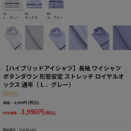
12
81
84
Ｌ．グレー
サックス
Ｓ．ブルー
【ハイブリッドアイシャツ】長袖 ワイシャツ
ボタンダウン 形態安定 ストレッチ ロイヤルオ
ックス 通年（Ｌ．グレー）
OUTLET
(税込)
価格：
6,589円
3,990円
(税込)
WEB価格：
商品番号：
1307811631