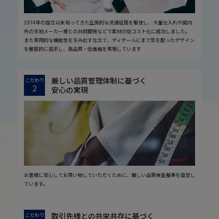
1974年の設立以来培ってきた圧倒的な流通経路を駆使し、大量仕入れや国内
外の生地メーカー様との共同開発などで素材の低コスト化に成功しました。
また実用的な機能性を生み出す仕立て、ディテールにまで気を配ったデザイン
を徹底的に追求し、高品質・低価格を実現しています
厳しい品質管理体制に基づく
こだわり
2
安心の実現
お客様に安心してお買い物していただくために、厳しい品質検査基準を設定し
ています。
取引先様との共栄共存に基づく
こだわり