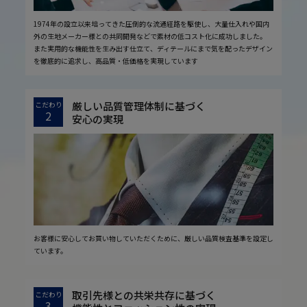
1974年の設立以来培ってきた圧倒的な流通経路を駆使し、大量仕入れや国内
外の生地メーカー様との共同開発などで素材の低コスト化に成功しました。
また実用的な機能性を生み出す仕立て、ディテールにまで気を配ったデザイン
を徹底的に追求し、高品質・低価格を実現しています
厳しい品質管理体制に基づく
こだわり
2
安心の実現
お客様に安心してお買い物していただくために、厳しい品質検査基準を設定し
ています。
取引先様との共栄共存に基づく
こだわり
3