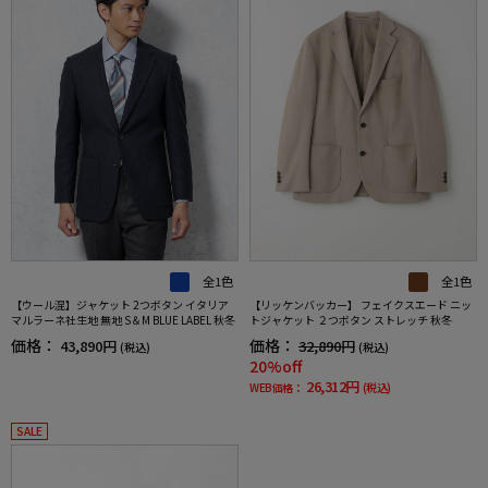
全1色
全1色
【ウール混】ジャケット 2つボタン イタリア
【リッケンバッカー】 フェイクスエード ニッ
マルラーネ社生地 無地 S＆M BLUE LABEL 秋冬
トジャケット ２つボタン ストレッチ 秋冬
価格：
価格：
43,890円
32,890円
(税込)
(税込)
20%off
26,312円
WEB価格：
(税込)
SALE