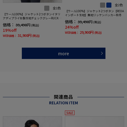
全2色
全1色
【ウール100%】ジャケット2つボタン【REDA
【ウール100%】ジャケット2つボタンイタリ
インポート生地】無地リッケンバッカー秋冬
アディプライ社製生地チェックグレーRUCKEN
価格：
39,490円
(税込)
BACCHAR秋冬
価格：
39,490円
(税込)
24%off
19%off
29,900円
WEB価格：
(税込)
31,900円
WEB価格：
(税込)
more
関連商品
RELATION ITEM
SALE