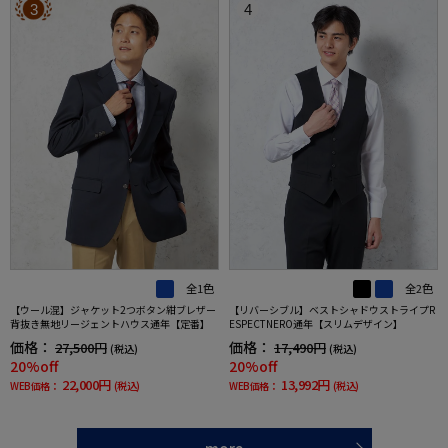
3
4
全1色
全2色
【ウール混】ジャケット2つボタン紺ブレザー
【リバーシブル】ベストシャドウストライプR
背抜き無地リージェントハウス通年【定番】
ESPECTNERO通年【スリムデザイン】
価格：
価格：
27,500円
17,490円
(税込)
(税込)
20%off
20%off
22,000円
13,992円
WEB価格：
(税込)
WEB価格：
(税込)