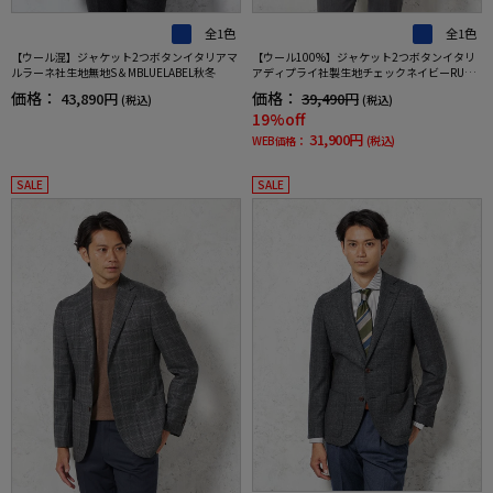
全1色
全1色
【ウール混】ジャケット2つボタンイタリアマ
【ウール100%】ジャケット2つボタンイタリ
ルラーネ社生地無地S＆MBLUELABEL秋冬
アディプライ社製生地チェックネイビーRUCK
ENBACCHAR秋冬
価格：
価格：
43,890円
39,490円
(税込)
(税込)
19%off
31,900円
WEB価格：
(税込)
SALE
SALE