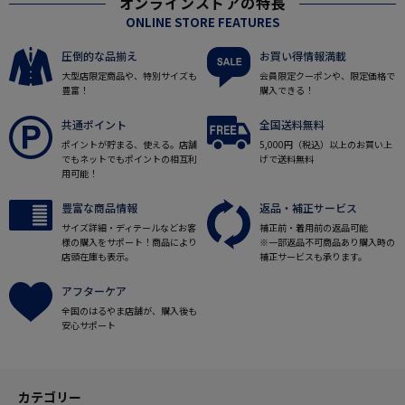
オンラインストアの特長
ONLINE STORE FEATURES
圧倒的な品揃え
お買い得情報満載
大型店限定商品や、特別サイズも
会員限定クーポンや、限定価格で
豊富！
購入できる！
共通ポイント
全国送料無料
ポイントが貯まる、使える。店舗
5,000円（税込）以上のお買い上
でもネットでもポイントの相互利
げで送料無料
用可能！
豊富な商品情報
返品・補正サービス
サイズ詳細・ディテールなどお客
補正前・着用前の返品可能
様の購入をサポート！商品により
※一部返品不可商品あり購入時の
店頭在庫も表示。
補正サービスも承ります。
アフターケア
全国のはるやま店舗が、購入後も
安心サポート
カテゴリー