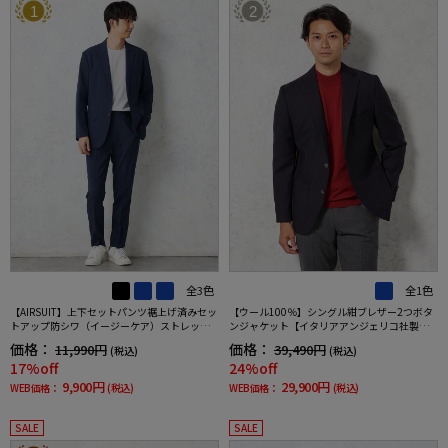
1
2
全3色
全1色
【AIRSUIT】上下セットパンツ裾上げ済みセッ
【ウール100％】シングル紺ブレザー2つボタ
トアップ防シワ（イージーケア）ストレッチ
ンジャケット【イタリアアンジェリコ社製生
通年吸汗速乾UVカット2つボタンジャケットノ
地】ネイビー無地リッケンバッカー通年
価格：
価格：
11,990円
39,490円
(税込)
(税込)
ータックスラックス春夏
17%off
24%off
9,900円
29,900円
WEB価格：
(税込)
WEB価格：
(税込)
SALE
SALE