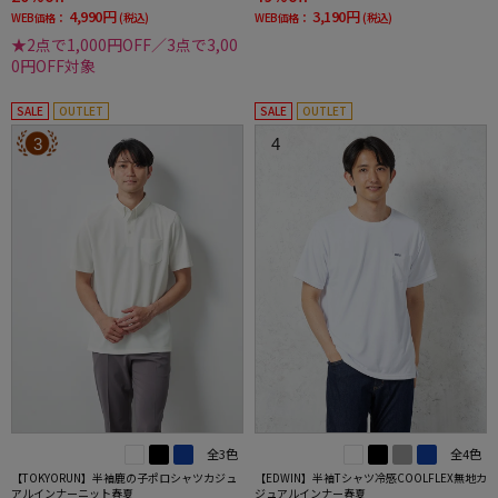
4,990円
3,190円
WEB価格：
(税込)
WEB価格：
(税込)
★2点で1,000円OFF／3点で3,00
0円OFF対象
SALE
OUTLET
SALE
OUTLET
3
4
全3色
全4色
【TOKYORUN】半袖鹿の子ポロシャツカジュ
【EDWIN】半袖Tシャツ冷感COOLFLEX無地カ
アルインナーニット春夏
ジュアルインナー春夏