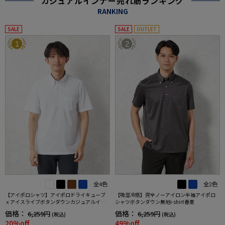
カジュアルインナー売れ筋ランキング
RANKING
SALE
SALE
OUTLET
1
2
全4色
全2色
【アイポロシャツ】アイポロドライキューブ
【吸湿冷感】完全ノーアイロン半袖アイポロ
ｘアイスライブボタンダウンカジュアルイン
シャツボタンダウン無地i-shirt春夏
ナー吸汗速乾抗菌加工ストレッチ形態安定春
価格：
価格：
6,259円
6,259円
(税込)
(税込)
夏
20%off
49%off