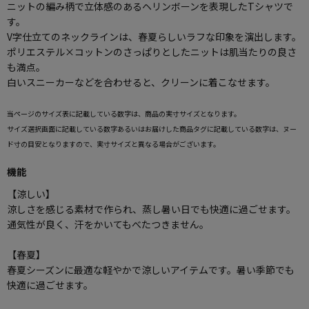
ニットの編み柄で立体感のあるヘリンボーンを表現したTシャツで
す。
V字仕立てのネックラインは、春夏らしいラフな印象を演出します。
ポリエステル×コットンのさっぱりとしたニットは肌当たりの良さ
も満点。
白いスニーカーなどを合わせると、クリーンに着こなせます。
当ページのサイズ表に記載している数字は、商品の実寸サイズとなります。
サイズ選択画面に記載している数字あるいはお届けした商品タグに記載している数字は、ヌー
ド寸の目安となりますので、実寸サイズと異なる場合がございます。
機能
【涼しい】
涼しさを感じる素材で作られ、蒸し暑い日でも快適に過ごせます。
通気性が良く、汗をかいてもべたつきません。
【春夏】
春夏シーズンに最適な軽やかで涼しいアイテムです。暑い季節でも
快適に過ごせます。