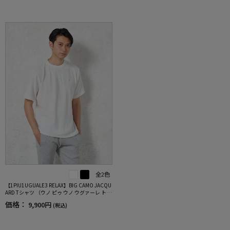
全2色
【1PIU1UGUALE3 RELAX】BIG CAMO JACQU
ARD Tシャツ （ウノ ピゥ ウノ ウグァーレ ト
レ）
価格：
9,900円
(税込)