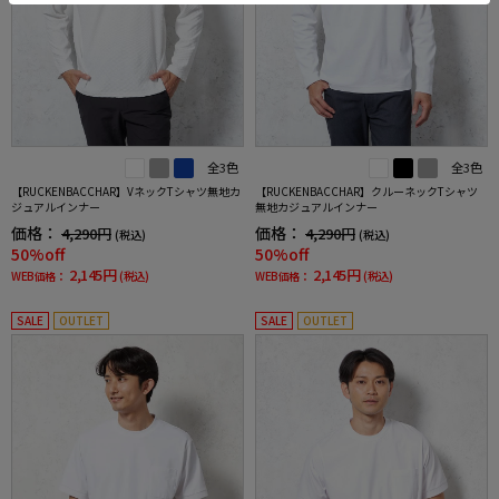
全3色
全3色
【RUCKENBACCHAR】VネックTシャツ無地カ
【RUCKENBACCHAR】クルーネックTシャツ
ジュアルインナー
無地カジュアルインナー
価格：
価格：
4,290円
4,290円
(税込)
(税込)
50%off
50%off
2,145円
2,145円
WEB価格：
(税込)
WEB価格：
(税込)
SALE
OUTLET
SALE
OUTLET