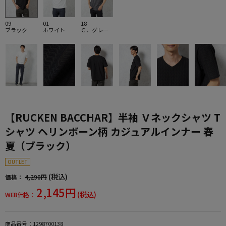
09
01
18
ブラック
ホワイト
Ｃ．グレー
【RUCKEN BACCHAR】半袖 Ｖネックシャツ T
シャツ ヘリンボーン柄 カジュアルインナー 春
夏（ブラック）
OUTLET
(税込)
価格：
4,290円
2,145円
(税込)
WEB価格：
商品番号：
1298700138