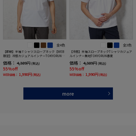
全4色
全3色
【即納】半袖Ｔシャツスロープネック【WEB
【冷感】半袖スロープネックTシャツカジュア
限定】冷感カジュアルインナーTOKYORUN春
ルインナー無地TOKYORUN春夏
夏
価格：
価格：
4,389円
4,389円
(税込)
(税込)
55%off
55%off
1,990円
1,990円
WEB価格：
(税込)
WEB価格：
(税込)
more