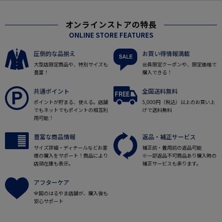
オンラインストアの特長
ONLINE STORE FEATURES
圧倒的な品揃え
お買い得情報満載
大型店限定商品や、特別サイズも
会員限定クーポンや、限定価格で
豊富！
購入できる！
共通ポイント
全国送料無料
ポイントが貯まる、使える。店舗
5,000円（税込）以上のお買い上
でもネットでもポイントの相互利
げで送料無料
用可能！
豊富な商品情報
返品・補正サービス
サイズ詳細・ディテールなどお客
補正前・着用前の返品可能
様の購入をサポート！商品により
※一部返品不可商品あり購入時の
店頭在庫も表示。
補正サービスも承ります。
アフターケア
全国のはるやま店舗が、購入後も
安心サポート