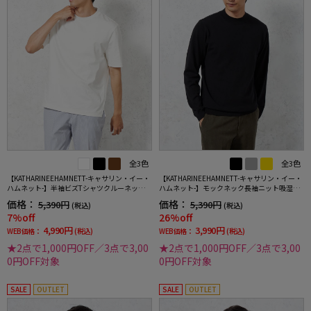
全3色
全3色
【KATHARINEEHAMNETT-キャサリン・イー・
【KATHARINEEHAMNETT-キャサリン・イー・
ハムネット-】半袖ビズTシャツクルーネック無
ハムネット-】モックネック長袖ニット吸湿発
地春夏
熱ストレッチウォッシャブル無地秋冬
価格：
価格：
5,390円
5,390円
(税込)
(税込)
7%off
26%off
4,990円
3,990円
WEB価格：
(税込)
WEB価格：
(税込)
★2点で1,000円OFF／3点で3,00
★2点で1,000円OFF／3点で3,00
0円OFF対象
0円OFF対象
SALE
OUTLET
SALE
OUTLET