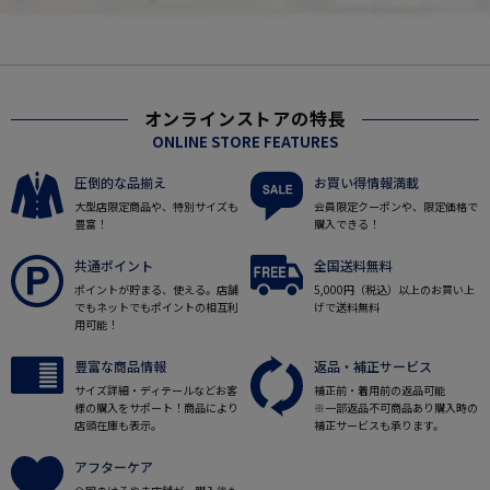
オンラインストアの特長
ONLINE STORE FEATURES
圧倒的な品揃え
お買い得情報満載
大型店限定商品や、特別サイズも
会員限定クーポンや、限定価格で
豊富！
購入できる！
共通ポイント
全国送料無料
ポイントが貯まる、使える。店舗
5,000円（税込）以上のお買い上
でもネットでもポイントの相互利
げで送料無料
用可能！
豊富な商品情報
返品・補正サービス
サイズ詳細・ディテールなどお客
補正前・着用前の返品可能
様の購入をサポート！商品により
※一部返品不可商品あり購入時の
店頭在庫も表示。
補正サービスも承ります。
アフターケア