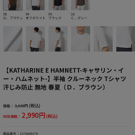
58
04
09
18
Ｄ．ブラウン
オフホワイト
ブラック
Ｃ．グレー
【KATHARINE E HAMNETT-キャサリン・イ
ー・ハムネット-】半袖 クルーネック Tシャツ
汗じみ防止 無地 春夏（Ｄ．ブラウン）
(税込)
価格：
3,630円
2,990円
(税込)
WEB価格：
商品番号：
1270409179