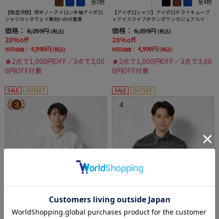
全3色
全4色
【吸湿冷感】完全ノーアイロン半袖アイポロ
【アイポロシャツ】アイポロドライキューブ
シャツカッタウェイ無地i-shirt春夏
ｘアイスライブボタンダウンカジュアルイン
ナー吸汗速乾抗菌加工ストレッチ形態安定春
価格：
価格：
6,259円
6,259円
(税込)
(税込)
夏
20%off
20%off
4,990円
4,990円
WEB価格：
(税込)
WEB価格：
(税込)
★2点で1,000円OFF／3点で3,00
★2点で1,000円OFF／3点で3,00
0円OFF対象
0円OFF対象
SALE
OUTLET
SALE
OUTLET
3
4