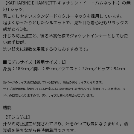
【KATHARINE E HAMNETT-キャサリン・イー・ハムネット-】の無
地Tシャツ。
着こなしやすいスタンダードなクルーネックを採用しています。
程よくゆったりとしたシルエットで、見た目も着心地もリラックス
感がある1枚。
汗じみ防止加工と、後ろ衿高仕様でジャケットインナーとしても使
い勝手抜群。
洗い替えに複数を用意するのもおすすめです。
■モデルサイズ【着用サイズ：L】
身長：183cm／胸囲：85cm／ウエスト：72cm／ヒップ：94cm
当ページのサイズ表に記載している数字は、商品の実寸サイズとなります。
サイズ選択画面に記載している数字あるいはお届けした商品タグに記載している数字は、ヌー
ド寸の目安となりますので、実寸サイズと異なる場合がございます。
機能
【汗ジミ防止】
汗ジミ防止加工が施されており、汗をかいても気になりません。清
潔感を保ちながら長時間着用できます。