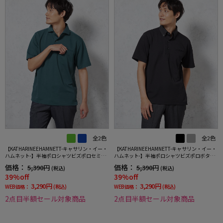
全2色
全2色
【KATHARINEEHAMNETT-キャサリン・イー・
【KATHARINEEHAMNETT-キャサリン・イー・
ハムネット-】半袖ポロシャツビズポロセミワ
ハムネット-】半袖ポロシャツビズポロボタン
イド無地春夏
ダウン無地春夏
価格：
価格：
5,390円
5,390円
(税込)
(税込)
39%off
39%off
3,290円
3,290円
WEB価格：
(税込)
WEB価格：
(税込)
2点目半額セール対象商品
2点目半額セール対象商品