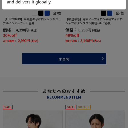
全3色
全2色
【TOKYORUN】半袖鹿の子ポロシャツカジュ
【吸湿冷感】完全ノーアイロン半袖アイポロ
アルインナーニット春夏
シャツボタンダウン無地i-shirt春夏
価格：
価格：
4,290円
6,259円
(税込)
(税込)
30%off
49%off
2,990円
3,190円
WEB価格：
(税込)
WEB価格：
(税込)
more
あなたへのおすすめ
RECOMMEND ITEM
SALE
SALE
OUTLET