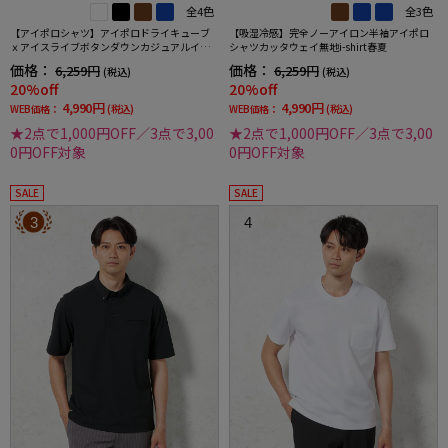
全4色
全3色
【アイポロシャツ】アイポロドライキューブ
【吸湿冷感】完全ノーアイロン半袖アイポロ
ｘアイスライブボタンダウンカジュアルイン
シャツカッタウェイ無地i-shirt春夏
ナー吸汗速乾抗菌加工ストレッチ形態安定春
価格：
価格：
6,259円
6,259円
(税込)
(税込)
夏
20%off
20%off
4,990円
4,990円
WEB価格：
(税込)
WEB価格：
(税込)
★2点で1,000円OFF／3点で3,00
★2点で1,000円OFF／3点で3,00
0円OFF対象
0円OFF対象
SALE
SALE
3
4