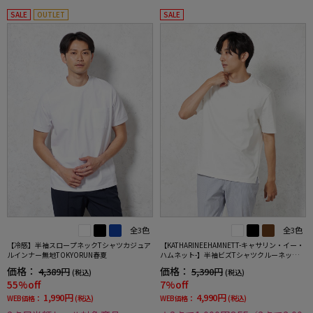
SALE
OUTLET
SALE
全3色
全3色
【冷感】半袖スロープネックTシャツカジュア
【KATHARINEEHAMNETT-キャサリン・イー・
ルインナー無地TOKYORUN春夏
ハムネット-】半袖ビズTシャツクルーネック無
地春夏
価格：
価格：
4,389円
5,390円
(税込)
(税込)
55%off
7%off
1,990円
4,990円
WEB価格：
(税込)
WEB価格：
(税込)