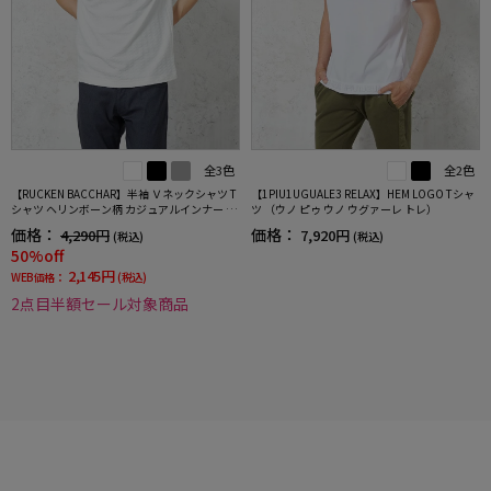
全3色
全2色
【RUCKEN BACCHAR】半袖 Ｖネックシャツ T
【1PIU1UGUALE3 RELAX】HEM LOGO Tシャ
シャツ ヘリンボーン柄 カジュアルインナー 春
ツ （ウノ ピゥ ウノ ウグァーレ トレ）
夏
価格：
価格：
4,290円
7,920円
(税込)
(税込)
50%off
2,145円
WEB価格：
(税込)
2点目半額セール対象商品