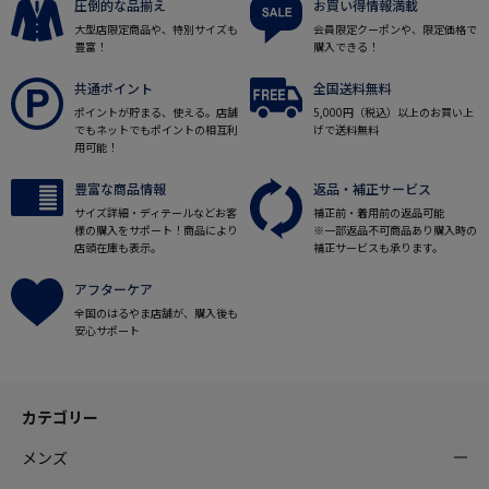
圧倒的な品揃え
お買い得情報満載
大型店限定商品や、特別サイズも
会員限定クーポンや、限定価格で
豊富！
購入できる！
共通ポイント
全国送料無料
ポイントが貯まる、使える。店舗
5,000円（税込）以上のお買い上
でもネットでもポイントの相互利
げで送料無料
用可能！
豊富な商品情報
返品・補正サービス
サイズ詳細・ディテールなどお客
補正前・着用前の返品可能
様の購入をサポート！商品により
※一部返品不可商品あり購入時の
店頭在庫も表示。
補正サービスも承ります。
アフターケア
全国のはるやま店舗が、購入後も
安心サポート
カテゴリー
メンズ