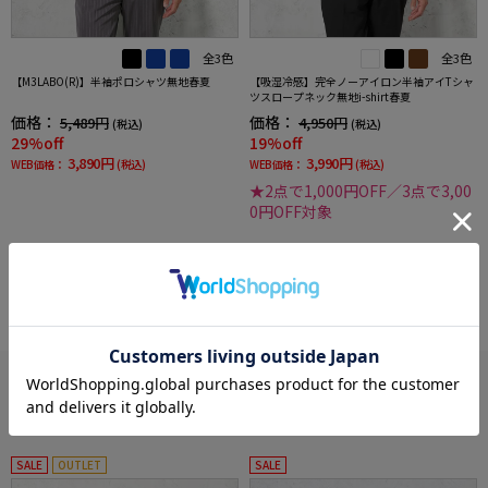
全3色
全3色
【M3LABO(R)】半袖ポロシャツ無地春夏
【吸湿冷感】完全ノーアイロン半袖アイTシャ
ツスロープネック無地i-shirt春夏
価格：
価格：
5,489円
4,950円
(税込)
(税込)
29%off
19%off
3,890円
3,990円
WEB価格：
(税込)
WEB価格：
(税込)
★2点で1,000円OFF／3点で3,00
0円OFF対象
more
あなたへのおすすめ
RECOMMEND ITEM
SALE
OUTLET
SALE