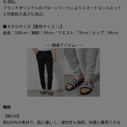
を演出。
ブランドオリジナルのパターンワークによりスマートなシルエット
と可動性の高さも両立。
■モデルサイズ【着用サイズ：L】
身長：180cm／胸囲：94cm／ウエスト：79cm／ヒップ：96cm
－－関連アイテム－－
機能
【綿100】
綿100%の素材で、肌に優しく、通気性も抜群。快適に着用できる