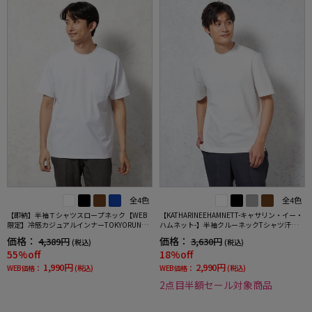
全4色
全4色
【即納】半袖Ｔシャツスロープネック【WEB
【KATHARINEEHAMNETT-キャサリン・イー・
限定】冷感カジュアルインナーTOKYORUN春
ハムネット-】半袖クルーネックTシャツ汗じみ
夏
防止無地春夏
価格：
価格：
4,389円
3,630円
(税込)
(税込)
55%off
18%off
1,990円
2,990円
WEB価格：
(税込)
WEB価格：
(税込)
2点目半額セール対象商品