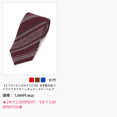
全3色
【ＳＴＯＶＥＬ＆ＭＡＳＯＮ】 日本製生地 ス
トライプ ネクタイ レギュラー ストーベル アン
ド メイソン 春夏
価格：
7,689円
(税込)
★2点で1,000円OFF／3点で3,00
0円OFF対象