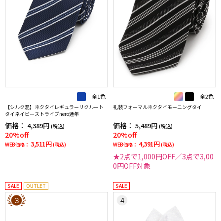
全1色
全2色
【シルク混】ネクタイレギュラーリクルート
礼装フォーマルネクタイモーニングタイ
タイネイビーストライプnero通年
価格：
価格：
4,389円
5,489円
(税込)
(税込)
20%off
20%off
3,511円
4,391円
WEB価格：
(税込)
WEB価格：
(税込)
★2点で1,000円OFF／3点で3,00
0円OFF対象
SALE
OUTLET
SALE
3
4