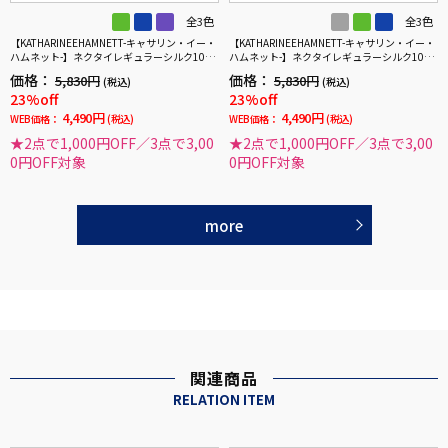
全3色
全3色
【KATHARINEEHAMNETT-キャサリン・イー・
【KATHARINEEHAMNETT-キャサリン・イー・
ハムネット-】ネクタイレギュラーシルク10
ハムネット-】ネクタイレギュラーシルク10
0％ストライプ秋冬
0％変形ストライプ秋冬
価格：
価格：
5,830円
5,830円
(税込)
(税込)
23%off
23%off
4,490円
4,490円
WEB価格：
(税込)
WEB価格：
(税込)
★2点で1,000円OFF／3点で3,00
★2点で1,000円OFF／3点で3,00
0円OFF対象
0円OFF対象
more
関連商品
RELATION ITEM