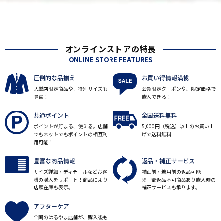
オンラインストアの特長
ONLINE STORE FEATURES
圧倒的な品揃え
お買い得情報満載
大型店限定商品や、特別サイズも
会員限定クーポンや、限定価格で
豊富！
購入できる！
共通ポイント
全国送料無料
ポイントが貯まる、使える。店舗
5,000円（税込）以上のお買い上
でもネットでもポイントの相互利
げで送料無料
用可能！
豊富な商品情報
返品・補正サービス
サイズ詳細・ディテールなどお客
補正前・着用前の返品可能
様の購入をサポート！商品により
※一部返品不可商品あり購入時の
店頭在庫も表示。
補正サービスも承ります。
アフターケア
全国のはるやま店舗が、購入後も