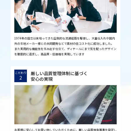
1974年の設立以来培ってきた圧倒的な流通経路を駆使し、大量仕入れや国内
外の生地メーカー様との共同開発などで素材の低コスト化に成功しました。
また実用的な機能性を生み出す仕立て、ディテールにまで気を配ったデザイン
を徹底的に追求し、高品質・低価格を実現しています
厳しい品質管理体制に基づく
こだわり
2
安心の実現
お客様に安心してお買い物していただくために、厳しい品質検査基準を設定し