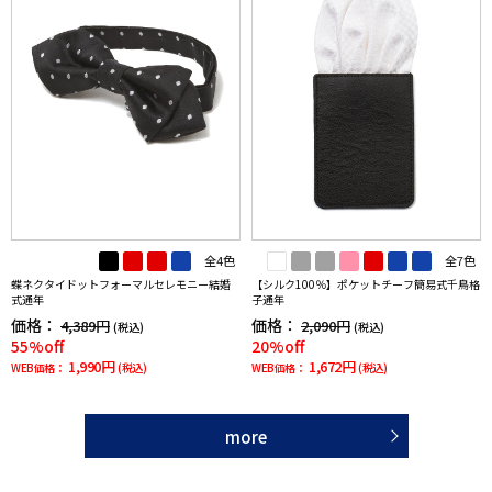
全4色
全7色
蝶ネクタイドットフォーマルセレモニー結婚
【シルク100％】ポケットチーフ簡易式千鳥格
式通年
子通年
価格：
価格：
4,389円
2,090円
(税込)
(税込)
55%off
20%off
1,990円
1,672円
WEB価格：
(税込)
WEB価格：
(税込)
more