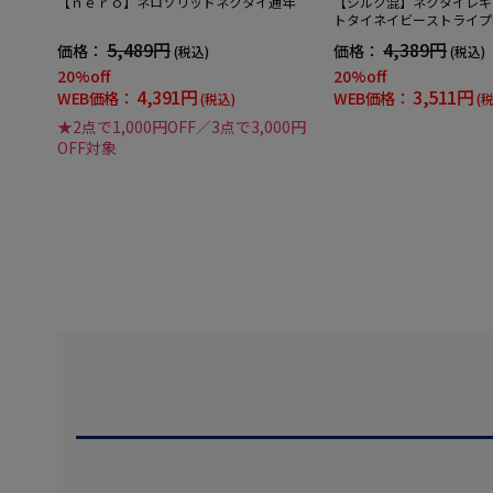
【ｎｅｒｏ】ネロソリッドネクタイ通年
【シルク混】ネクタイレギ
トタイネイビーストライプn
5,489円
4,389円
価格：
価格：
(税込)
(税込)
20%off
20%off
4,391円
3,511円
WEB価格：
WEB価格：
(税込)
(
★2点で1,000円OFF／3点で3,000円
OFF対象