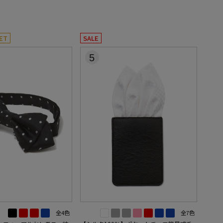
ET
SALE
5
全4色
全7色