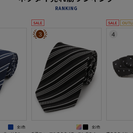
RANKING
SALE
SALE
OUTL
3
4
全1色
全2色