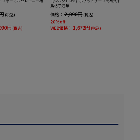
トフォーマルセレモニー結
【シルク100％】ポケットチーフ簡易式千
鳥格子通年
9円
2,090円
価格：
(税込)
(税込)
20%off
990円
1,672円
WEB価格：
(税込)
(税込)