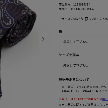
商品番号：
1173916384
商品コード：
HN-24S-RB-4
サイズの選び方
お直しにつ
色
サイズを選ぶ
発送予定日について
（当日発送）：午前9時までのご注文
（4営業日）：2～4営業日で発送予定
※
発送日は土日祝日や棚卸などの
弊社
※当日発送に関するご注意は
こちら
を