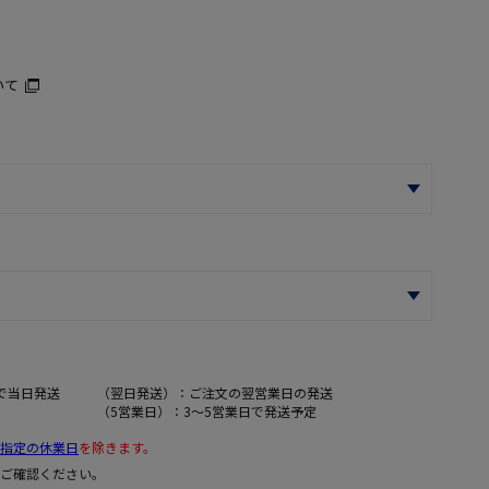
いて
で当日発送
（翌日発送）：ご注文の翌営業日の発送
（5営業日）：3～5営業日で発送予定
指定の休業日
を除きます。
ご確認ください。