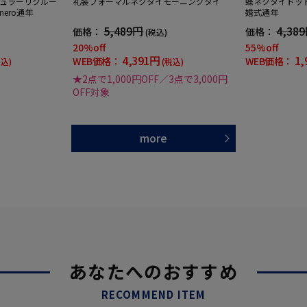
ュラーリクルー
礼装フォーマルネクタイモーニングタイ
蝶ネクタイドッ
ero通年
婚式通年
5,489円
4,38
価格：
価格：
(税込)
20%off
55%off
4,391円
1,
WEB価格：
WEB価格：
税込)
(税込)
★2点で1,000円OFF／3点で3,000円
OFF対象
more
あなたへのおすすめ
RECOMMEND ITEM