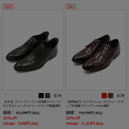
SALE
SALE
全2色
全2色
【I.B.S】スリップイージー内羽根ストレート
【消臭加工】ビジネスシューズストレートチ
ビジネスシューズストレートチップ軽量通年
ップ外羽根ラウンドトゥnero通年
価格：
価格：
15,290円
14,190円
(税込)
(税込)
35%off
20%off
9,900円
11,352円
WEB価格：
(税込)
WEB価格：
(税込)