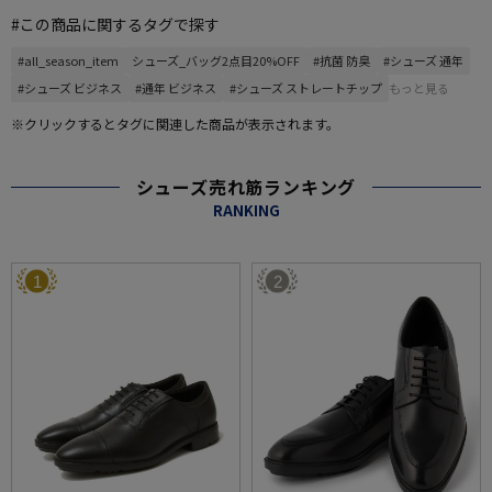
#この商品に関するタグで探す
#all_season_item
シューズ_バッグ2点目20%OFF
#抗菌 防臭
#シューズ 通年
#シューズ ビジネス
#通年 ビジネス
#シューズ ストレートチップ
もっと見る
※クリックするとタグに関連した商品が表示されます。
シューズ売れ筋ランキング
RANKING
1
2