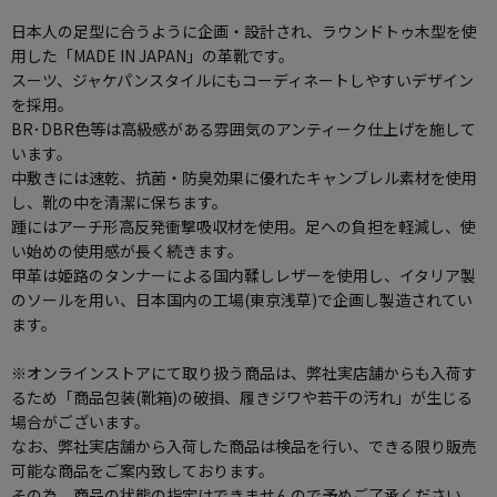
日本人の足型に合うように企画・設計され、ラウンドトゥ木型を使
用した「MADE IN JAPAN」の革靴です。
スーツ、ジャケパンスタイルにもコーディネートしやすいデザイン
を採用。
BR･DBR色等は高級感がある雰囲気のアンティーク仕上げを施して
います。
中敷きには速乾、抗菌・防臭効果に優れたキャンブレル素材を使用
し、靴の中を清潔に保ちます。
踵にはアーチ形高反発衝撃吸収材を使用。足への負担を軽減し、使
い始めの使用感が長く続きます。
甲革は姫路のタンナーによる国内鞣しレザーを使用し、イタリア製
のソールを用い、日本国内の工場(東京浅草)で企画し製造されてい
ます。
※オンラインストアにて取り扱う商品は、弊社実店舗からも入荷す
るため「商品包装(靴箱)の破損、履きジワや若干の汚れ」が生じる
場合がございます。
なお、弊社実店舗から入荷した商品は検品を行い、できる限り販売
可能な商品をご案内致しております。
その為、商品の状態の指定はできませんので予めご了承ください。