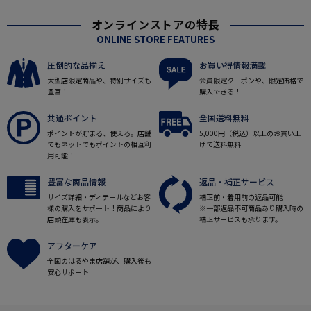
オンラインストアの特長
ONLINE STORE FEATURES
圧倒的な品揃え
お買い得情報満載
大型店限定商品や、特別サイズも
会員限定クーポンや、限定価格で
豊富！
購入できる！
共通ポイント
全国送料無料
ポイントが貯まる、使える。店舗
5,000円（税込）以上のお買い上
でもネットでもポイントの相互利
げで送料無料
用可能！
豊富な商品情報
返品・補正サービス
サイズ詳細・ディテールなどお客
補正前・着用前の返品可能
様の購入をサポート！商品により
※一部返品不可商品あり購入時の
店頭在庫も表示。
補正サービスも承ります。
アフターケア
全国のはるやま店舗が、購入後も
安心サポート