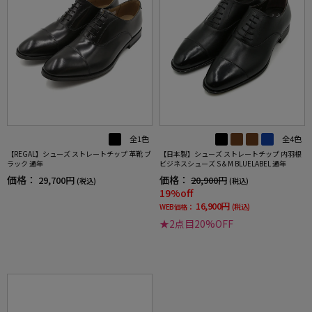
全1色
全4色
【REGAL】シューズ ストレートチップ 革靴 ブ
【日本製】シューズ ストレートチップ 内羽根
ラック 通年
ビジネスシューズ S＆M BLUELABEL 通年
価格：
価格：
29,700円
20,900円
(税込)
(税込)
19%off
16,900円
WEB価格：
(税込)
★2点目20%OFF