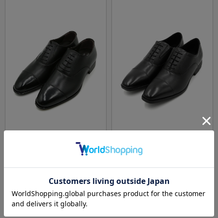
全4色
全2色
【日本製】シューズストレートチップ内羽根
ビジネスシューズストレートチップ内羽根テ
ビジネスシューズS＆MBLUELABEL通年
クシーリュクスアシックス通年
価格：
価格：
20,900円
9,900円
(税込)
(税込)
19%off
★2点目20%OFF
16,900円
WEB価格：
(税込)
★2点目20%OFF