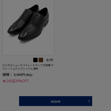
全2色
ビジネスシューズ ストレートチップ 内羽根 テ
クシーリュクス アシックス 通年
価格：
9,900円
(税込)
★2点目20%OFF
more