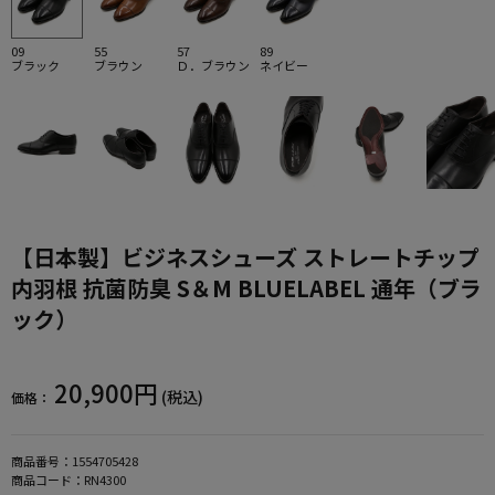
09
55
57
89
ブラック
ブラウン
Ｄ．ブラウン
ネイビー
【日本製】ビジネスシューズ ストレートチップ
内羽根 抗菌防臭 S＆M BLUELABEL 通年（ブラ
ック）
20,900円
(税込)
価格：
商品番号：
1554705428
商品コード：
RN4300