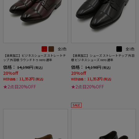
全2色
全1色
【消臭加工】ビジネスシューズ ストレートチ
【消臭加工】シューズ ストレートチップ 外羽
ップ 外羽根 ラウンドトゥ nero 通年
根 ビジネスシューズ nero 通年
価格：
価格：
14,190円
14,190円
(税込)
(税込)
20%off
20%off
11,352円
11,352円
WEB価格：
(税込)
WEB価格：
(税込)
★2点目20%OFF
★2点目20%OFF
SALE