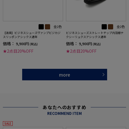
全2色
全2色
【消臭】ビジネスシューズヴァンプビジカジ
ビジネスシューズストレートチップ内羽根テ
スリッポンアシックス通年
クシーリュクスアシックス通年
価格：
価格：
9,900円
9,900円
(税込)
(税込)
★2点目20%OFF
★2点目20%OFF
more
あなたへのおすすめ
RECOMMEND ITEM
SALE