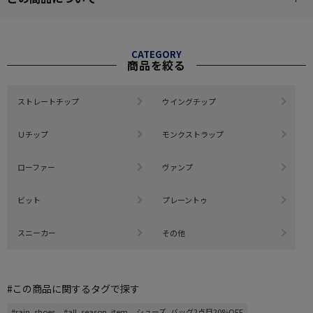
CATEGORY
商品を絞る
ストレートチップ
ウイングチップ
Ｕチップ
モンクストラップ
ローファー
ヴァンプ
ビット
プレーントゥ
スニーカー
その他
#この商品に関するタグで探す
#rain_shoes
#all_season_item
シューズ_バッグ2点目20%OFF