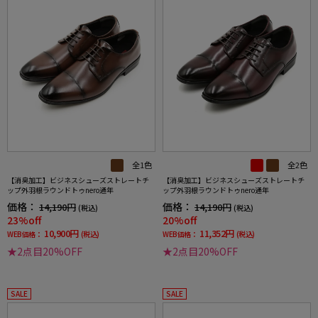
全1色
全2色
【消臭加工】ビジネスシューズストレートチ
【消臭加工】ビジネスシューズストレートチ
ップ外羽根ラウンドトゥnero通年
ップ外羽根ラウンドトゥnero通年
価格：
価格：
14,190円
14,190円
(税込)
(税込)
23%off
20%off
10,900円
11,352円
WEB価格：
(税込)
WEB価格：
(税込)
★2点目20%OFF
★2点目20%OFF
SALE
SALE