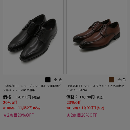
全1色
全1色
【消臭加工】シューズスワールトゥ外羽根ビ
【消臭加工】シューズラウンドトゥ外羽根ヒ
ジネスシューズnero通年
モスワールnero
価格：
価格：
14,190円
14,190円
(税込)
(税込)
20%off
23%off
11,352円
10,900円
WEB価格：
(税込)
WEB価格：
(税込)
★2点目20%OFF
★2点目20%OFF