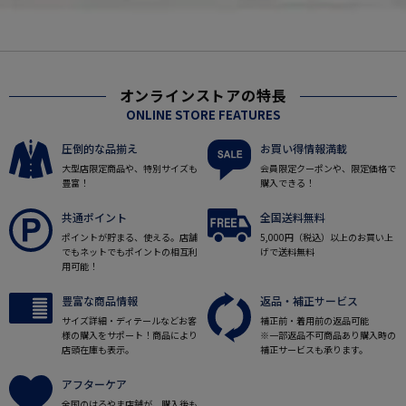
オンラインストアの特長
ONLINE STORE FEATURES
圧倒的な品揃え
お買い得情報満載
大型店限定商品や、特別サイズも
会員限定クーポンや、限定価格で
豊富！
購入できる！
共通ポイント
全国送料無料
ポイントが貯まる、使える。店舗
5,000円（税込）以上のお買い上
でもネットでもポイントの相互利
げで送料無料
用可能！
豊富な商品情報
返品・補正サービス
サイズ詳細・ディテールなどお客
補正前・着用前の返品可能
様の購入をサポート！商品により
※一部返品不可商品あり購入時の
店頭在庫も表示。
補正サービスも承ります。
アフターケア
全国のはるやま店舗が、購入後も