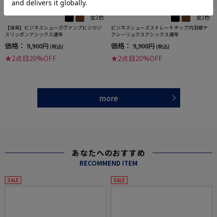
全2色
全2色
【消臭】ビジネスシューズヴァンプビジカジ
ビジネスシューズストレートチップ内羽根テ
スリッポンアシックス通年
クシーリュクスアシックス通年
価格：
価格：
9,900円
9,900円
(税込)
(税込)
★2点目20%OFF
★2点目20%OFF
more
あなたへのおすすめ
RECOMMEND ITEM
SALE
SALE