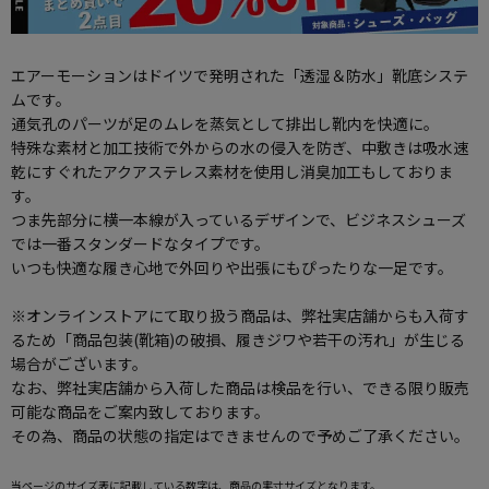
エアーモーションはドイツで発明された「透湿＆防水」靴底システ
ムです。
通気孔のパーツが足のムレを蒸気として排出し靴内を快適に。
特殊な素材と加工技術で外からの水の侵入を防ぎ、中敷きは吸水速
乾にすぐれたアクアステレス素材を使用し消臭加工もしておりま
す。
つま先部分に横一本線が入っているデザインで、ビジネスシューズ
では一番スタンダードなタイプです。
いつも快適な履き心地で外回りや出張にもぴったりな一足です。
※オンラインストアにて取り扱う商品は、弊社実店舗からも入荷す
るため「商品包装(靴箱)の破損、履きジワや若干の汚れ」が生じる
場合がございます。
なお、弊社実店舗から入荷した商品は検品を行い、できる限り販売
可能な商品をご案内致しております。
その為、商品の状態の指定はできませんので予めご了承ください。
当ページのサイズ表に記載している数字は、商品の実寸サイズとなります。