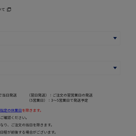
いて
で当日発送
（翌日発送）：ご注文の翌営業日の発送
（5営業日）：3～5営業日で発送予定
指定の休業日
を除きます。
ご確認ください。
なり、ご注文の当日を除きます。
日程が前後する場合がございます。