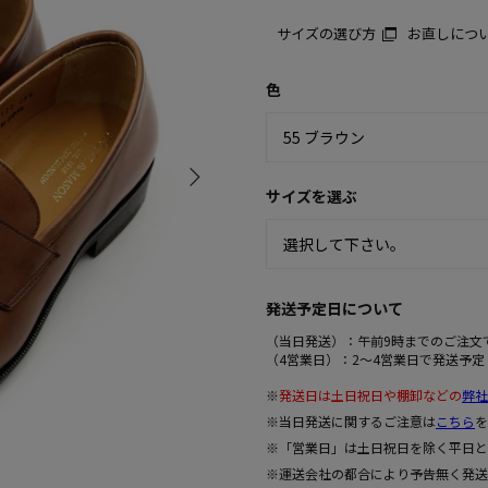
サイズの選び方
お直しにつ
色
サイズを選ぶ
発送予定日について
（当日発送）：午前9時までのご注文
（4営業日）：2～4営業日で発送予定
※
発送日は土日祝日や棚卸などの
弊社
※当日発送に関するご注意は
こちら
を
※「営業日」は土日祝日を除く平日と
※運送会社の都合により予告無く発送