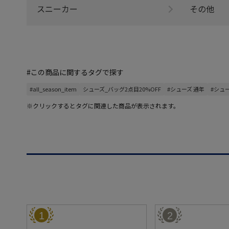
スニーカー
その他
#この商品に関するタグで探す
#all_season_item
シューズ_バッグ2点目20%OFF
#シューズ 通年
#シュ
※クリックするとタグに関連した商品が表示されます。
1
2