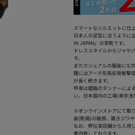
スマートなシルエットに仕
日本人の足型に合うように企
IN JAPAN」の革靴です。
ドレススタイルからジャケ
す。
またカジュアルの服装にも
踵にはアーチ形高反発衝撃
が長く続きます。
甲革は姫路のタンナーによ
い、日本国内の工場(東京浅
※オンラインストアにて取
装(靴箱)の破損、履きジワ
なお、弊社実店舗から入荷
案内致しております。