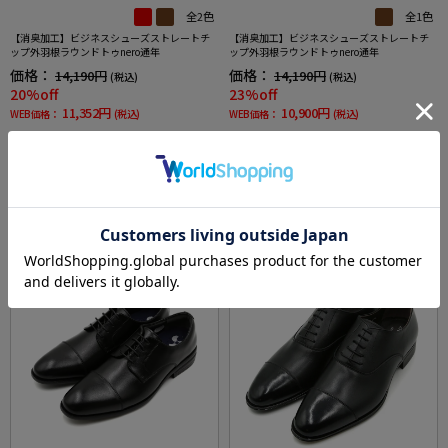
全2色
全1色
【消臭加工】ビジネスシューズストレートチ
【消臭加工】ビジネスシューズストレートチ
ップ外羽根ラウンドトゥnero通年
ップ外羽根ラウンドトゥnero通年
価格：
価格：
14,190円
14,190円
(税込)
(税込)
20%off
23%off
11,352円
10,900円
WEB価格：
(税込)
WEB価格：
(税込)
★2点目20%OFF
★2点目20%OFF
SALE
SALE