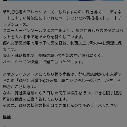
革靴初心者のフレッシャーズにもおすすめの、履き易くコーディネ
ートしやすい機能性にすぐれたベーシックな外羽根紐ストレートチ
ップシューズ。
スニーカーインソールで弾力性をUPし、履き口まわりの内側にはパ
ットを入れる事で足あたりを良くしています。
優れた消臭効果で足の不快臭を軽減、制菌加工で靴の中を清潔に保
ちます。
吸水・速乾機能で、長時間履いても靴の中が蒸れにくく、
オールシーズン快適にお過ごしいただけます。
※オンラインストアにて取り扱う商品は、弊社実店舗からも入荷す
るため「商品包装(靴箱)の破損、履きジワや若干の汚れ」が生じる
場合がございます。
なお、弊社実店舗から入荷した商品は検品を行い、できる限り販売
可能な商品をご案内致しております。
その為、商品の状態の指定はできませんので予めご了承ください。
機能
―