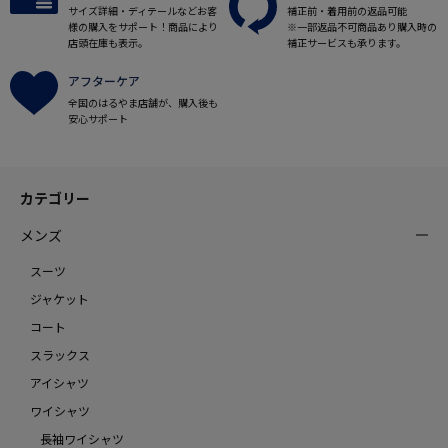
サイズ詳細・ディテールなどお客
補正前・着用前の返品可能
様の購入をサポート！商品により
※一部返品不可商品あり購入時の
店頭在庫も表示。
補正サービスも承ります。
アフターケア
全国のはるやま店舗が、購入後も
安心サポート
カテゴリー
メンズ
スーツ
ジャケット
コート
スラックス
アイシャツ
ワイシャツ
長袖ワイシャツ