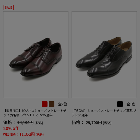
SALE
全2色
全1色
【消臭加工】ビジネスシューズ ストレートチ
【REGAL】シューズ ストレートチップ 革靴 ブ
ップ 外羽根 ラウンドトゥ nero 通年
ラック 通年
価格：
価格：
14,190円
29,700円
(税込)
(税込)
20%off
11,352円
WEB価格：
(税込)