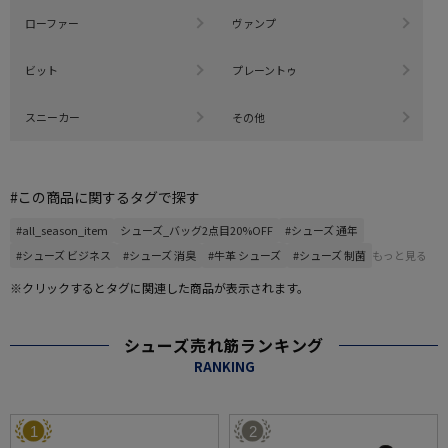
ローファー
ヴァンプ
ビット
プレーントゥ
スニーカー
その他
#この商品に関するタグで探す
#all_season_item
シューズ_バッグ2点目20%OFF
#シューズ 通年
#シューズ ビジネス
#シューズ 消臭
#牛革 シューズ
#シューズ 制菌
もっと見る
※クリックするとタグに関連した商品が表示されます。
シューズ売れ筋ランキング
RANKING
1
2