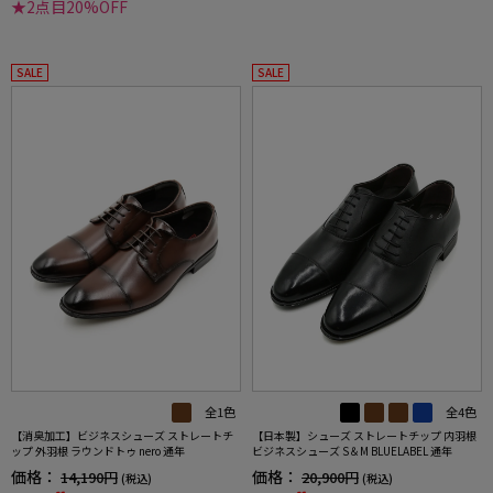
★2点目20%OFF
SALE
SALE
全1色
全4色
【消臭加工】ビジネスシューズ ストレートチ
【日本製】シューズ ストレートチップ 内羽根
ップ 外羽根 ラウンドトゥ nero 通年
ビジネスシューズ S＆M BLUELABEL 通年
価格：
価格：
14,190円
20,900円
(税込)
(税込)