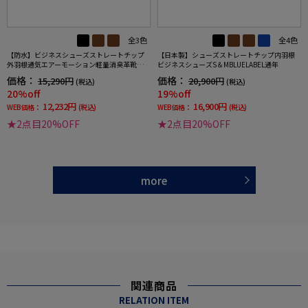
全3色
全4色
【防水】ビジネスシューズストレートチップ
【日本製】シューズストレートチップ内羽根
外羽根通気エアーモーション軽量消臭革靴リ
ビジネスシューズS＆MBLUELABEL通年
ッケンバッカー通年
価格：
価格：
15,290円
20,900円
(税込)
(税込)
20%off
19%off
12,232円
16,900円
WEB価格：
(税込)
WEB価格：
(税込)
★2点目20%OFF
★2点目20%OFF
more
関連商品
RELATION ITEM