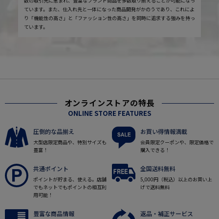
数の取引先に恵まれ、豊富なブランド商品を多数取り揃えることが可能になっ
ています。また、仕入れ先と一体になった商品開発がかのうであり、これによ
り「機能性の高さ」と「ファッション性の高さ」を同時に追求する強みを持っ
ています。
オンラインストアの特長
ONLINE STORE FEATURES
圧倒的な品揃え
お買い得情報満載
大型店限定商品や、特別サイズも
会員限定クーポンや、限定価格で
豊富！
購入できる！
共通ポイント
全国送料無料
ポイントが貯まる、使える。店舗
5,000円（税込）以上のお買い上
でもネットでもポイントの相互利
げで送料無料
用可能！
豊富な商品情報
返品・補正サービス