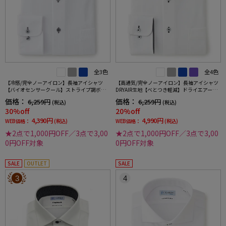
全3色
全4色
【冷感/完全ノーアイロン】長袖アイシャツ
【高通気/完全ノーアイロン】長袖アイシャツ
【バイオセンサークール】ストライプ調ボタ
DRYAIR生地【べとつき軽減】ドライエアー刺
ンダウンストライプ形態安定ストレッチ防汚
し子調ボタンダウン別布織柄無地形態安定ス
価格：
価格：
6,259円
6,259円
(税込)
(税込)
効果吸汗速乾ワイシャツ春夏
トレッチ防汚効果吸汗速乾ワイシャツ春夏
30%off
20%off
4,390円
4,990円
WEB価格：
(税込)
WEB価格：
(税込)
★2点で1,000円OFF／3点で3,00
★2点で1,000円OFF／3点で3,00
0円OFF対象
0円OFF対象
SALE
OUTLET
SALE
3
4