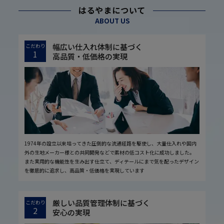
はるやまについて
ABOUT US
幅広い仕入れ体制に基づく
こだわり
1
高品質・低価格の実現
1974年の設立以来培ってきた圧倒的な流通経路を駆使し、大量仕入れや国内
外の生地メーカー様との共同開発などで素材の低コスト化に成功しました。
また実用的な機能性を生み出す仕立て、ディテールにまで気を配ったデザイン
を徹底的に追求し、高品質・低価格を実現しています
厳しい品質管理体制に基づく
こだわり
2
安心の実現