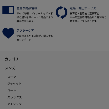
豊富な商品情報
返品・補正サービス
サイズ詳細・ディテールなどお客
補正前・着用前の返品可能
様の購入をサポート！商品により
※一部返品不可商品あり購入時の
店頭在庫も表示。
補正サービスも承ります。
アフターケア
全国のはるやま店舗が、購入後も
安心サポート
カテゴリー
メンズ
スーツ
ジャケット
コート
スラックス
アイシャツ