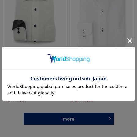
全4色
全4色
【遮熱・UVカット/完全ノーアイロン】Rayblo
【冷感/完全ノーアイロン】長袖アイシャツ
ck-レイブロック-長袖アイシャツセミワイドス
【バイオセンサークール】ツイル調カッタウ
トライプワイシャツi-shirt
ェイ織柄無地形態安定ストレッチ防汚効果吸
価格：
価格：
6,259円
6,259円
(税込)
(税込)
汗速乾ワイシャツ春夏
36%off
30%off
3,990円
4,390円
WEB価格：
(税込)
WEB価格：
(税込)
★2点で1,000円OFF／3点で3,00
★2点で1,000円OFF／3点で3,00
0円OFF対象
0円OFF対象
more