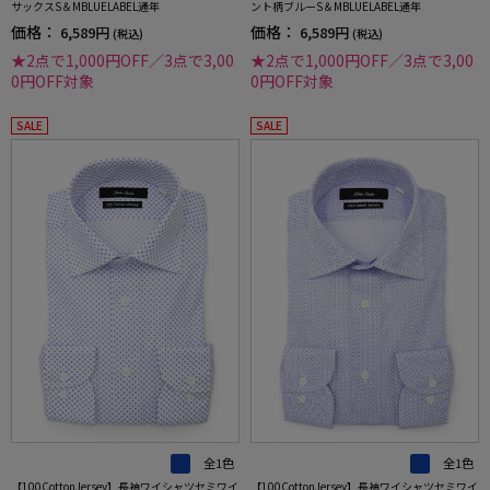
サックスS＆MBLUELABEL通年
ント柄ブルーS＆MBLUELABEL通年
価格：
価格：
6,589円
6,589円
(税込)
(税込)
★2点で1,000円OFF／3点で3,00
★2点で1,000円OFF／3点で3,00
0円OFF対象
0円OFF対象
SALE
SALE
全1色
全1色
【100CottonJersey】長袖ワイシャツセミワイ
【100CottonJersey】長袖ワイシャツセミワイ