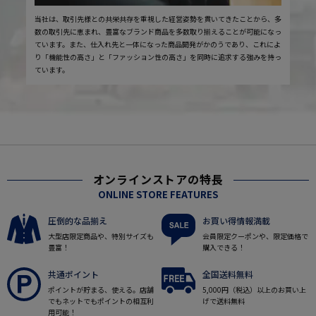
当社は、取引先様との共栄共存を重視した経営姿勢を貫いてきたことから、多
数の取引先に恵まれ、豊富なブランド商品を多数取り揃えることが可能になっ
ています。また、仕入れ先と一体になった商品開発がかのうであり、これによ
り「機能性の高さ」と「ファッション性の高さ」を同時に追求する強みを持っ
ています。
オンラインストアの特長
ONLINE STORE FEATURES
圧倒的な品揃え
お買い得情報満載
大型店限定商品や、特別サイズも
会員限定クーポンや、限定価格で
豊富！
購入できる！
共通ポイント
全国送料無料
ポイントが貯まる、使える。店舗
5,000円（税込）以上のお買い上
でもネットでもポイントの相互利
げで送料無料
用可能！