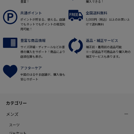
豊富！
購入できる！
共通ポイント
全国送料無料
ポイントが貯まる、使える。店舗
5,000円（税込）以上のお買い上
でもネットでもポイントの相互利
げで送料無料
用可能！
豊富な商品情報
返品・補正サービス
サイズ詳細・ディテールなどお客
補正前・着用前の返品可能
様の購入をサポート！商品により
※一部返品不可商品あり購入時の
店頭在庫も表示。
補正サービスも承ります。
アフターケア
全国のはるやま店舗が、購入後も
安心サポート
カテゴリー
メンズ
スーツ
ジャケット