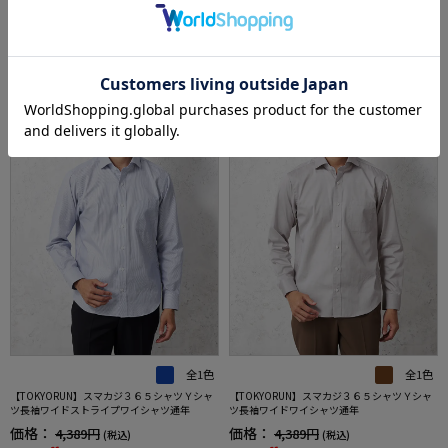
あなたへのおすすめ
RECOMMEND ITEM
SALE
SALE
全1色
全1色
【TOKYORUN】スマカジ３６５シャツＹシャ
【TOKYORUN】スマカジ３６５シャツＹシャ
ツ長袖ワイドストライプワイシャツ通年
ツ長袖ワイドワイシャツ通年
価格：
価格：
4,389円
4,389円
(税込)
(税込)