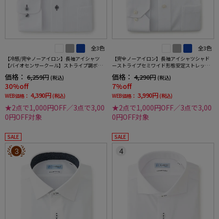
全3色
全3色
【冷感/完全ノーアイロン】長袖アイシャツ
【完全ノーアイロン】長袖アイシャツシャド
【バイオセンサークール】ストライプ調ボタ
ーストライプセミワイド形態安定ストレッチ
ンダウンストライプ形態安定ストレッチ防汚
吸汗速乾ワイシャツ通年
価格：
価格：
6,259円
4,290円
(税込)
(税込)
効果吸汗速乾ワイシャツ春夏
30%off
7%off
4,390円
3,990円
WEB価格：
(税込)
WEB価格：
(税込)
★2点で1,000円OFF／3点で3,00
★2点で1,000円OFF／3点で3,00
0円OFF対象
0円OFF対象
SALE
SALE
3
4