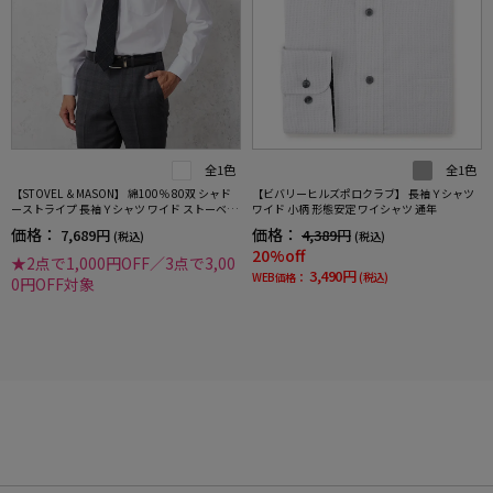
全1色
全1色
【STOVEL ＆MASON】 綿100％ 80双 シャド
【ビバリーヒルズポロクラブ】 長袖Ｙシャツ
ーストライプ 長袖Ｙシャツ ワイド ストーベル
ワイド 小柄 形態安定 ワイシャツ 通年
アンド メイソン 形態安定 ワイシャツ 通年
価格：
価格：
7,689円
4,389円
(税込)
(税込)
20%off
★2点で1,000円OFF／3点で3,00
3,490円
WEB価格：
(税込)
0円OFF対象