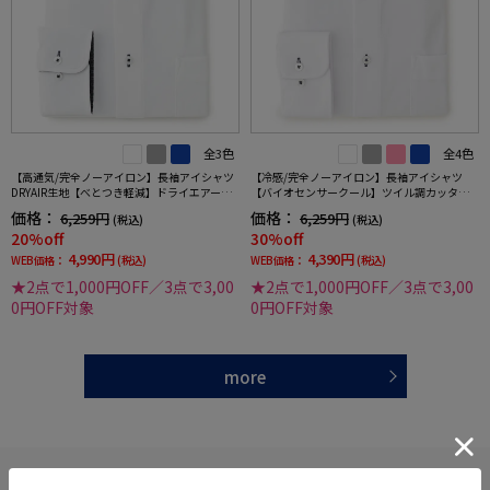
全3色
全4色
【高通気/完全ノーアイロン】長袖アイシャツ
【冷感/完全ノーアイロン】長袖アイシャツ
DRYAIR生地【べとつき軽減】ドライエアース
【バイオセンサークール】ツイル調カッタウ
トライプ調セミワイド別布ストライプ形態安
ェイ織柄無地形態安定ストレッチ防汚効果吸
価格：
価格：
6,259円
6,259円
(税込)
(税込)
定ストレッチ防汚効果吸汗速乾ワイシャツ春
汗速乾ワイシャツ春夏
20%off
30%off
夏
4,990円
4,390円
WEB価格：
(税込)
WEB価格：
(税込)
★2点で1,000円OFF／3点で3,00
★2点で1,000円OFF／3点で3,00
0円OFF対象
0円OFF対象
more