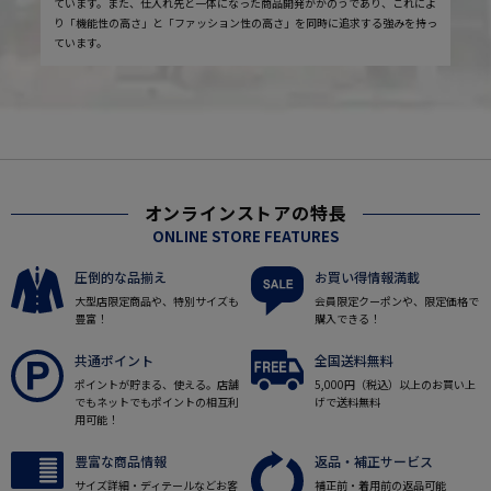
ています。また、仕入れ先と一体になった商品開発がかのうであり、これによ
り「機能性の高さ」と「ファッション性の高さ」を同時に追求する強みを持っ
ています。
オンラインストアの特長
ONLINE STORE FEATURES
圧倒的な品揃え
お買い得情報満載
大型店限定商品や、特別サイズも
会員限定クーポンや、限定価格で
豊富！
購入できる！
共通ポイント
全国送料無料
ポイントが貯まる、使える。店舗
5,000円（税込）以上のお買い上
でもネットでもポイントの相互利
げで送料無料
用可能！
豊富な商品情報
返品・補正サービス
サイズ詳細・ディテールなどお客
補正前・着用前の返品可能