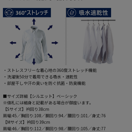
・ストレスフリーな着心地の360度ストレッチ機能
・洗濯後50分で着用できる吸水・速乾性
・部屋干しや汗の臭いを防ぐ抗菌・防臭機能
■サイズ詳細【シルエット】ベーシック
※値札には細身と記載がある場合が御座います。
【Sサイズ】衿回り38cm
肩幅:45／胸回り:108／胴回り:94／腰回り:101／身丈:76
【Mサイズ】衿回り39cm
肩幅:46／胸回り:112／胴回り:98／腰回り:105／身丈:77