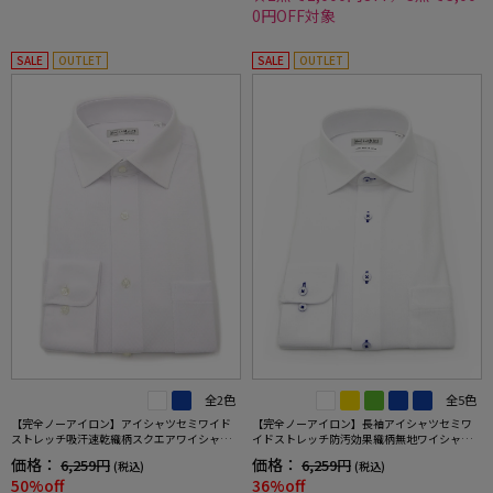
0円OFF対象
SALE
OUTLET
SALE
OUTLET
全2色
全5色
【完全ノーアイロン】アイシャツセミワイド
【完全ノーアイロン】長袖アイシャツセミワ
ストレッチ吸汗速乾織柄スクエアワイシャツi-
イドストレッチ防汚効果織柄無地ワイシャツi-
shirt通年
shirt通年
価格：
価格：
6,259円
6,259円
(税込)
(税込)
50%off
36%off