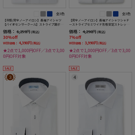
全3色
全3色
【冷感/完全ノーアイロン】長袖アイシャツ
【完全ノーアイロン】長袖アイシャツシャド
【バイオセンサークール】ストライプ調ボタ
ーストライプセミワイド形態安定ストレッチ
ンダウンストライプ形態安定ストレッチ防汚
吸汗速乾ワイシャツ通年
価格：
価格：
6,259円
4,290円
(税込)
(税込)
効果吸汗速乾ワイシャツ春夏
30%off
7%off
4,390円
3,990円
WEB価格：
(税込)
WEB価格：
(税込)
★2点で1,000円OFF／3点で3,00
★2点で1,000円OFF／3点で3,00
0円OFF対象
0円OFF対象
SALE
SALE
3
4