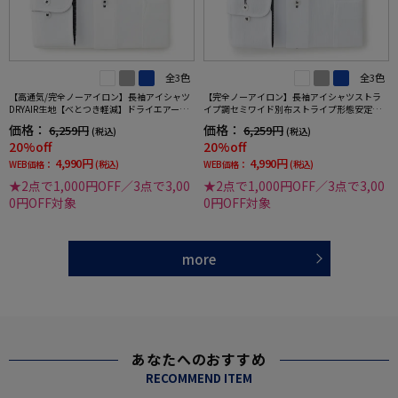
全3色
全3色
【高通気/完全ノーアイロン】長袖アイシャツ
【完全ノーアイロン】長袖アイシャツストラ
DRYAIR生地【べとつき軽減】ドライエアース
イプ調セミワイド別布ストライプ形態安定ス
トライプ調セミワイド別布ストライプ形態安
トレッチ防汚効果吸汗速乾ワイシャツ通年
価格：
価格：
6,259円
6,259円
(税込)
(税込)
定ストレッチ防汚効果吸汗速乾ワイシャツ春
20%off
20%off
夏
4,990円
4,990円
WEB価格：
(税込)
WEB価格：
(税込)
★2点で1,000円OFF／3点で3,00
★2点で1,000円OFF／3点で3,00
0円OFF対象
0円OFF対象
more
あなたへのおすすめ
RECOMMEND ITEM