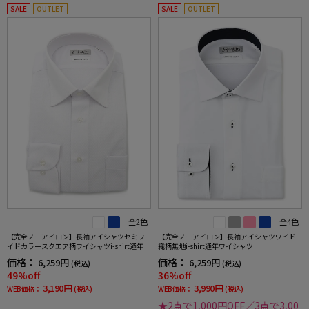
SALE
OUTLET
SALE
OUTLET
全2色
全4色
【完全ノーアイロン】長袖アイシャツセミワ
【完全ノーアイロン】長袖アイシャツワイド
イドカラースクエア柄ワイシャツi-shirt通年
織柄無地i-shirt通年ワイシャツ
価格：
価格：
6,259円
6,259円
(税込)
(税込)
49%off
36%off
3,190円
3,990円
WEB価格：
(税込)
WEB価格：
(税込)
★2点で1,000円OFF／3点で3,00