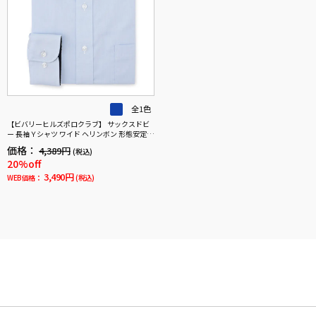
全1色
【ビバリーヒルズポロクラブ】 サックスドビ
ー 長袖Ｙシャツ ワイド ヘリンボン 形態安定
ワイシャツ 通年
価格：
4,389円
(税込)
20%off
3,490円
WEB価格：
(税込)