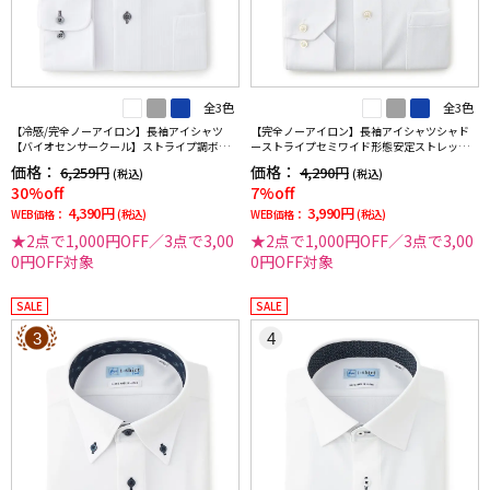
全3色
全3色
【冷感/完全ノーアイロン】長袖アイシャツ
【完全ノーアイロン】長袖アイシャツシャド
【バイオセンサークール】ストライプ調ボタ
ーストライプセミワイド形態安定ストレッチ
ンダウンストライプ形態安定ストレッチ防汚
吸汗速乾ワイシャツ通年
価格：
価格：
6,259円
4,290円
(税込)
(税込)
効果吸汗速乾ワイシャツ春夏
30%off
7%off
4,390円
3,990円
WEB価格：
(税込)
WEB価格：
(税込)
★2点で1,000円OFF／3点で3,00
★2点で1,000円OFF／3点で3,00
0円OFF対象
0円OFF対象
SALE
SALE
3
4