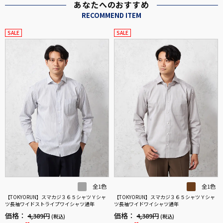
あなたへのおすすめ
RECOMMEND ITEM
SALE
SALE
全1色
全1色
【TOKYORUN】スマカジ３６５シャツＹシャ
【TOKYORUN】スマカジ３６５シャツＹシャ
ツ長袖ワイドストライプワイシャツ通年
ツ長袖ワイドワイシャツ通年
価格：
価格：
4,389円
4,389円
(税込)
(税込)