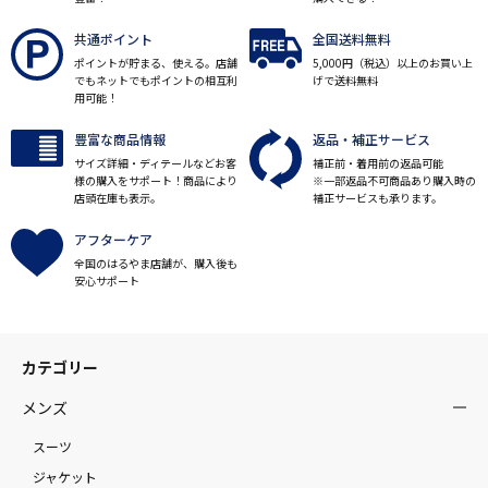
共通ポイント
全国送料無料
ポイントが貯まる、使える。店舗
5,000円（税込）以上のお買い上
でもネットでもポイントの相互利
げで送料無料
用可能！
豊富な商品情報
返品・補正サービス
サイズ詳細・ディテールなどお客
補正前・着用前の返品可能
様の購入をサポート！商品により
※一部返品不可商品あり購入時の
店頭在庫も表示。
補正サービスも承ります。
アフターケア
全国のはるやま店舗が、購入後も
安心サポート
カテゴリー
メンズ
スーツ
ジャケット