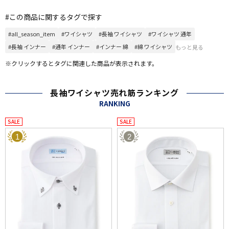
#この商品に関するタグで探す
#all_season_item
#ワイシャツ
#長袖 ワイシャツ
#ワイシャツ 通年
#長袖 インナー
#通年 インナー
#インナー 綿
#綿 ワイシャツ
もっと見る
※クリックするとタグに関連した商品が表示されます。
長袖ワイシャツ売れ筋ランキング
RANKING
SALE
SALE
1
2