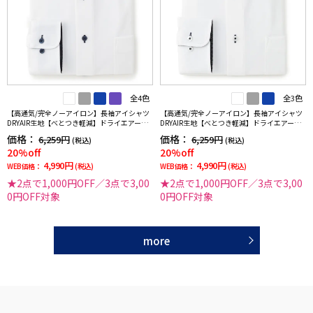
全4色
全3色
【高通気/完全ノーアイロン】長袖アイシャツ
【高通気/完全ノーアイロン】長袖アイシャツ
DRYAIR生地【べとつき軽減】ドライエアーチ
DRYAIR生地【べとつき軽減】ドライエアース
ドリ調ボタンダウン別布千鳥格子形態安定ス
トライプ調セミワイド別布ストライプ形態安
価格：
価格：
6,259円
6,259円
(税込)
(税込)
トレッチ防汚効果吸汗速乾ワイシャツ春夏
定ストレッチ防汚効果吸汗速乾ワイシャツ春
20%off
20%off
夏
4,990円
4,990円
WEB価格：
(税込)
WEB価格：
(税込)
★2点で1,000円OFF／3点で3,00
★2点で1,000円OFF／3点で3,00
0円OFF対象
0円OFF対象
more