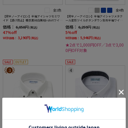
全1色
全4色
【完全ノーアイロン】半袖アイシャツセミワ
【完全ノーアイロン】半袖アイシャツメタク
イド【透け防止】帳衣素材白無地i-shirtワイシ
ール変形ツイルボタンダウン別布半袖ワイシ
ャツ春夏
ャツ織柄無地形態安定ストレッチ吸汗速乾春
価格：
価格：
6,050円
6,259円
(税込)
(税込)
夏
47%off
5%off
3,190円
5,946円
WEB価格：
(税込)
WEB価格：
(税込)
★2点で1,000円OFF／3点で3,00
0円OFF対象
SALE
OUTLET
SALE
3
4