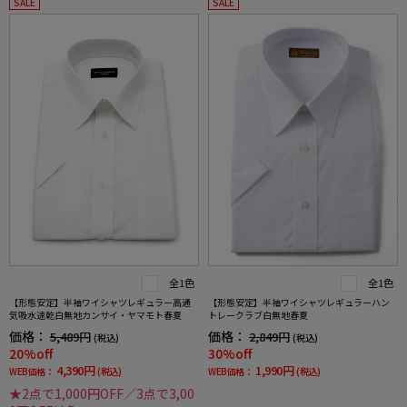
SALE
SALE
全1色
全1色
【形態安定】半袖ワイシャツレギュラー高通
【形態安定】半袖ワイシャツレギュラーハン
気吸水速乾白無地カンサイ・ヤマモト春夏
トレークラブ白無地春夏
価格：
価格：
5,489円
2,849円
(税込)
(税込)
20%off
30%off
4,390円
1,990円
WEB価格：
(税込)
WEB価格：
(税込)
★2点で1,000円OFF／3点で3,00