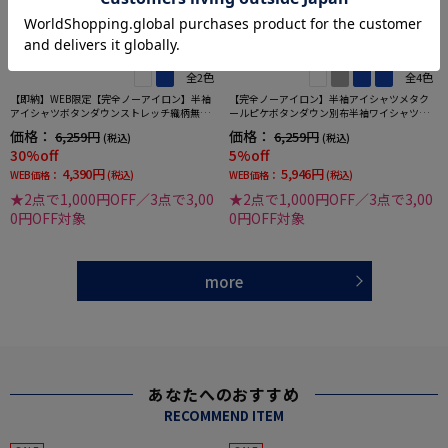
全2色
全4色
【即納】WEB限定【完全ノーアイロン】半袖
【完全ノーアイロン】半袖アイシャツメタク
アイシャツボタンダウンストレッチ織柄無地i-
ールピケボタンダウン別布半袖ワイシャツ織
shirtワイシャツ春夏
柄無地形態安定ストレッチ吸汗速乾春夏
価格：
価格：
6,259円
6,259円
(税込)
(税込)
30%off
5%off
4,390円
5,946円
WEB価格：
(税込)
WEB価格：
(税込)
★2点で1,000円OFF／3点で3,00
★2点で1,000円OFF／3点で3,00
0円OFF対象
0円OFF対象
more
あなたへのおすすめ
RECOMMEND ITEM