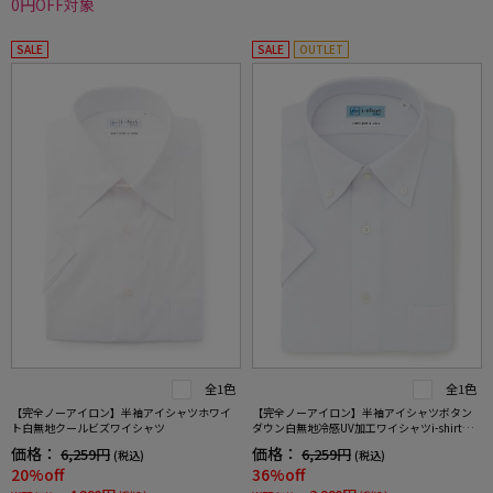
0円OFF対象
SALE
SALE
OUTLET
全1色
全1色
【完全ノーアイロン】半袖アイシャツホワイ
【完全ノーアイロン】半袖アイシャツボタン
ト白無地クールビズワイシャツ
ダウン白無地冷感UV加工ワイシャツi-shirt春
夏
価格：
価格：
6,259円
6,259円
(税込)
(税込)
20%off
36%off