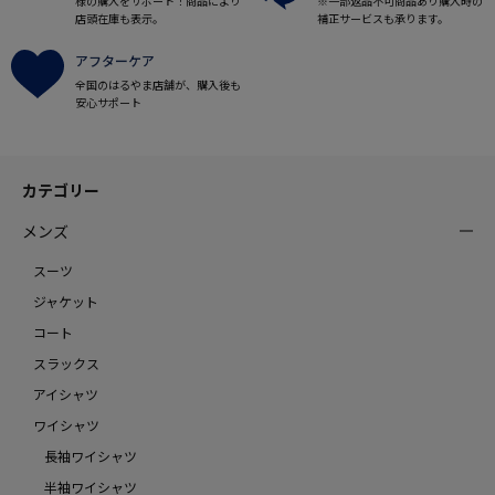
様の購入をサポート！商品により
※一部返品不可商品あり購入時の
店頭在庫も表示。
補正サービスも承ります。
アフターケア
全国のはるやま店舗が、購入後も
安心サポート
カテゴリー
メンズ
スーツ
ジャケット
コート
スラックス
アイシャツ
ワイシャツ
長袖ワイシャツ
半袖ワイシャツ