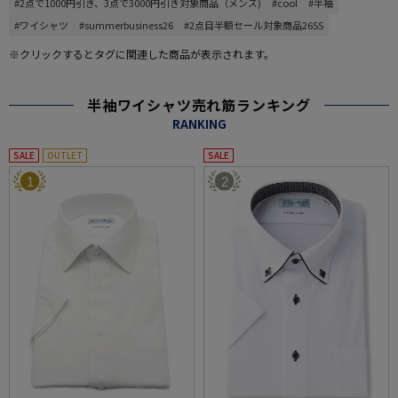
#2点で1000円引き、3点で3000円引き対象商品（メンズ)
#cool
#半袖
#ワイシャツ
#summerbusiness26
#2点目半額セール対象商品26SS
※クリックするとタグに関連した商品が表示されます。
半袖ワイシャツ売れ筋ランキング
RANKING
SALE
OUTLET
SALE
1
2