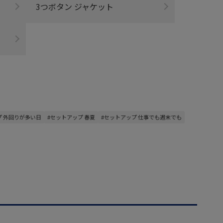
3つボタン ジャケット
プ 外回りが多い日
#セットアップ 春夏
#セットアップ 仕事でも週末でも