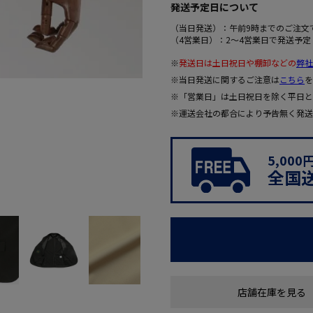
発送予定日について
（当日発送）：午前9時までのご注文
（4営業日）：2～4営業日で発送予定
※
発送日は土日祝日や棚卸などの
弊社
※当日発送に関するご注意は
こちら
を
※「営業日」は土日祝日を除く平日と
※運送会社の都合により予告無く発送
5,00
全国
店舗在庫を見る