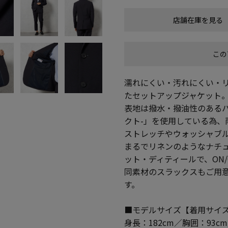
店舗在庫を見る
この
濡れにくい・汚れにくい・
たセットアップジャケット
表地は撥水・撥油性のあるハイ
クト-」を使用している為、
ストレッチやウォッシャブ
まるでリネンのようなナチ
ット・ディティールで、ON/
同素材のスラックスもご用
す。
■モデルサイズ【着用サイズ
身長：182cm／胸囲：93c