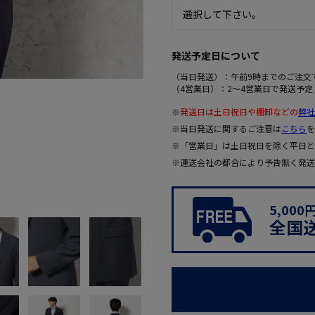
発送予定日について
（当日発送）：午前9時までのご注文
（4営業日）：2～4営業日で発送予定
※
発送日は土日祝日や棚卸などの
弊社
※当日発送に関するご注意は
こちら
を
※「営業日」は土日祝日を除く平日と
※運送会社の都合により予告無く発送
5,00
全国