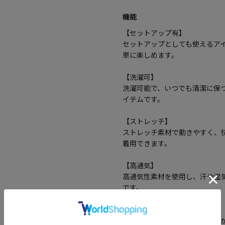
機能
【セットアップ有】
セットアップとしても使えるア
単に楽しめます。
【洗濯可】
洗濯可能で、いつでも清潔に保
イテムです。
【ストレッチ】
ストレッチ素材で動きやすく、
着用できます。
【高通気】
高通気性素材を使用し、汗や湿
です。
【撥水】
撥水機能付きで、雨や水しぶき