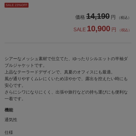
SALE 23%OFF
14,190
価格
円
（税込）
10,900
SALE
円
（税込）
シアーなメッシュ素材で仕立てた、ゆったりシルエットの半袖ダ
ブルジャケットです。
上品なテーラードデザインで、真夏のオフィスにも最適。
風が通りやすくムレにくいため涼やかで、露出を控えたい時にも
安心です。
さらにシワになりにくく、出張や旅行などの持ち運びにも便利な
一着です。
機能
通気性
仕様