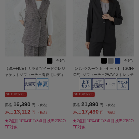
全1色
全3色
【SOFFICE】カラミツイードジレジ
【パンツスーツ上下セット】【SOFF
ャケットソフィーチェ春夏【レディ
ICE】ソフィーチェ2WAYストレッチ
ース】
ジャケットパンツセットストレッチ
セットアップ春夏【レディース】
SALE 20%OFF
SALE 20%OFF
16,390
21,890
価格
円
価格
円
（税込）
（税込）
13,112
17,490
円
円
SALE
SALE
（税込）
（税込）
★2点目10%OFF/3点目以降20%O
★2点目10%OFF/3点目以降20%O
FF対象
FF対象