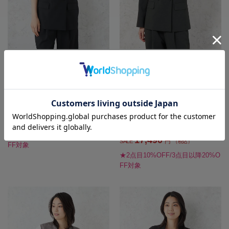
全2色
全2色
【SOFFICE】ソフィーチェストレッ
【ウォッシャブル】ダブルジャケッ
チウェザー半袖ジャケットウォッシ
トリネンライクストレッチUVカット
ャブル春夏
SOFFICE春夏【レディース】
SALE 20%OFF
17,490
価格
円
（税込）
SALE 20%OFF
13,992
円
SALE
（税込）
21,890
価格
円
（税込）
★2点目10%OFF/3点目以降20%O
17,490
円
SALE
（税込）
FF対象
★2点目10%OFF/3点目以降20%O
FF対象