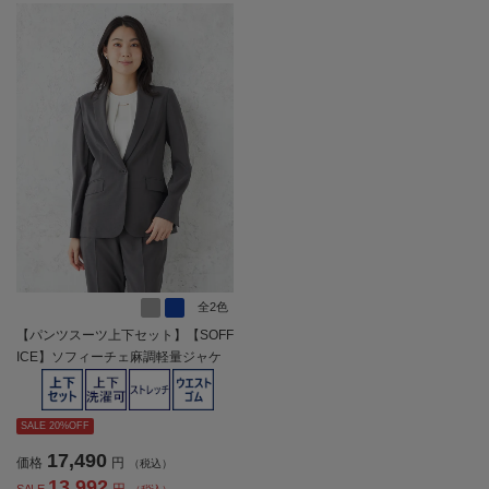
全2色
【パンツスーツ上下セット】【SOFF
ICE】ソフィーチェ麻調軽量ジャケ
ットパンツセット長袖布帛ストレッ
チウォッシャブル春夏【レディー
ス】
SALE 20%OFF
17,490
価格
円
（税込）
13,992