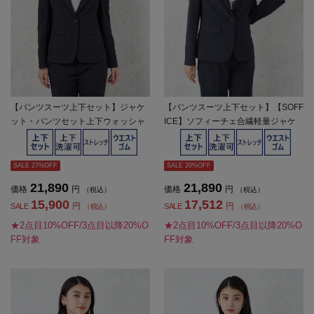
【パンツスーツ上下セット】ジャケ
【パンツスーツ上下セット】【SOFF
ット・パンツセット上下ウォッシャ
ICE】ソフィーチェ合繊軽量ジャケ
ブルストレッチ無地SOFFICE春夏
ットパンツセットビジネス１つボタ
【レディース】
ン上下ウォッシャブルストレッチ軽
量春夏【レディース】
SALE 27%OFF
SALE 20%OFF
21,890
21,890
価格
円
価格
円
（税込）
（税込）
15,900
17,512
円
円
SALE
SALE
（税込）
（税込）
★2点目10%OFF/3点目以降20%O
★2点目10%OFF/3点目以降20%O
FF対象
FF対象