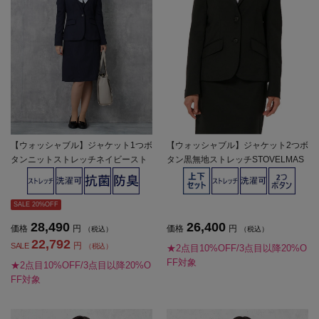
【ウォッシャブル】ジャケット1つボ
【ウォッシャブル】ジャケット2つボ
タンニットストレッチネイビースト
タン黒無地ストレッチSTOVELMAS
ライプViVi通年【レディース】
ONWHITE通年【レディース】
SALE 20%OFF
28,490
26,400
価格
円
価格
円
（税込）
（税込）
22,792
円
SALE
（税込）
★2点目10%OFF/3点目以降20%O
FF対象
★2点目10%OFF/3点目以降20%O
FF対象