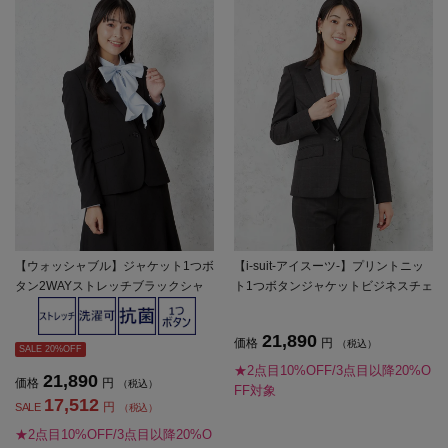
【ウォッシャブル】ジャケット1つボ
【i-suit-アイスーツ-】プリントニッ
タン2WAYストレッチブラックシャ
ト1つボタンジャケットビジネスチェ
ドウストライプ通年【レディース】
ック柄物ストレッチ上下ウォッシャ
ブル秋冬【レディース】
21,890
価格
円
（税込）
SALE 20%OFF
★2点目10%OFF/3点目以降20%O
21,890
価格
円
（税込）
FF対象
17,512
円
SALE
（税込）
★2点目10%OFF/3点目以降20%O