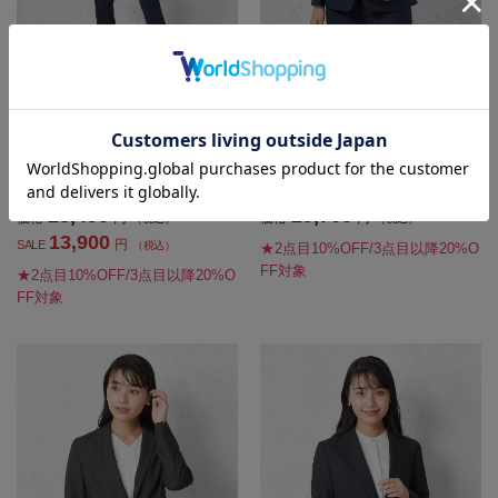
【ウォッシャブル】ジャケット1つボ
【ウール100％】ジャケット1つボタ
タンニットストレッチネイビー千鳥
ン【REDA】ネイビー無地STOVEL
ViVi通年【レディース】
＆MASON通年【レディース】
SALE 51%OFF
OUTLET
28,490
29,700
価格
円
価格
円
（税込）
（税込）
13,900
円
SALE
（税込）
★2点目10%OFF/3点目以降20%O
FF対象
★2点目10%OFF/3点目以降20%O
FF対象