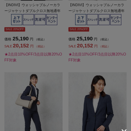
【INDIVI】ウォッシャブルノーカラ
【INDIVI】ウォッシャブルノーカラ
ージャケットダブルクロス無地通年
ージャケットダブルクロス無地通年
【レディース】
【レディース】
SALE 20%OFF
SALE 20%OFF
25,190
25,190
価格
円
価格
円
（税込）
（税込）
20,152
20,152
円
円
SALE
SALE
（税込）
（税込）
★2点目10%OFF/3点目以降20%O
★2点目10%OFF/3点目以降20%O
FF対象
FF対象