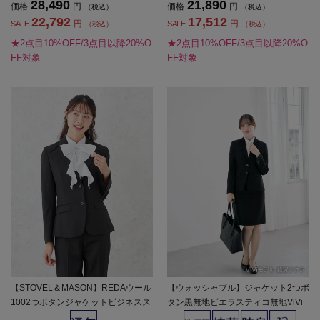
28,490
21,890
価格
円
価格
円
（税込）
（税込）
22,792
17,512
円
円
SALE
SALE
（税込）
（税込）
★2点目10%OFF/3点目以降20%O
★2点目10%OFF/3点目以降20%O
FF対象
FF対象
【STOVEL＆MASON】REDAウール
【ウォッシャブル】ジャケット2つボ
1002つボタンジャケットビジネスス
タン黒無地ビエラスティコ無地ViVi
トーベルアンドメイソンストレッチ
通年【レディース】