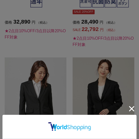
通年【レディース】
SALE 20%OFF
32,890
28,490
価格
円
価格
円
（税込）
（税込）
22,792
円
SALE
（税込）
★2点目10%OFF/3点目以降20%O
FF対象
★2点目10%OFF/3点目以降20%O
FF対象