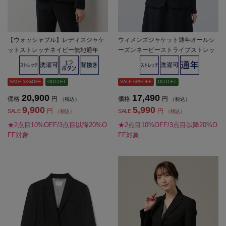
【ウォッシャブル】レディスジャケ
ウィメンズジャケット通年オールシ
ットストレッチネイビー無地通年
ーズンネービーストライプストレッ
【レディース】
チ1つボタンジャケット【レディー
ス】
SALE 53%OFF
OUTLET
SALE 66%OFF
OUTLET
20,900
17,490
価格
円
価格
円
（税込）
（税込）
9,900
5,990
円
円
SALE
SALE
（税込）
（税込）
★2点目10%OFF/3点目以降20%O
★2点目10%OFF/3点目以降20%O
FF対象
FF対象