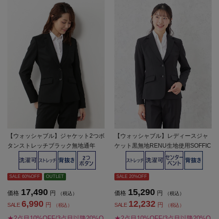
【ウォッシャブル】ジャケット2つボ
【ウォッシャブル】レディースジャ
タンストレッチブラック無地通年
ケット黒無地RENU生地使用SOFFIC
【レディース】
E通年【レディース】
SALE 60%OFF
OUTLET
SALE 20%OFF
17,490
15,290
価格
円
価格
円
（税込）
（税込）
6,990
12,232
円
円
SALE
SALE
（税込）
（税込）
★2点目10%OFF/3点目以降20%O
★2点目10%OFF/3点目以降20%O