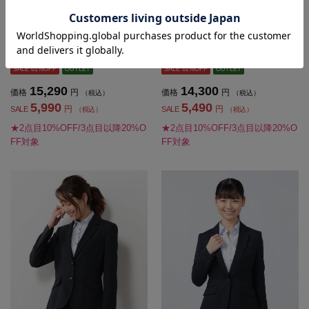
【ウォッシャブル】ジャケット2つボ
【ストレッチ】ジャケットビジネス2
タンストレッチSOFFICEブラック無
つボタン2WAYストレッチウォッシ
地通年【レディース】
ャブルソフィーチェ通年【レディー
ス】
SALE 61%OFF
OUTLET
SALE 62%OFF
OUTLET
15,290
14,300
価格
円
価格
円
（税込）
（税込）
5,990
5,490
円
円
SALE
SALE
（税込）
（税込）
★2点目10%OFF/3点目以降20%O
★2点目10%OFF/3点目以降20%O
FF対象
FF対象