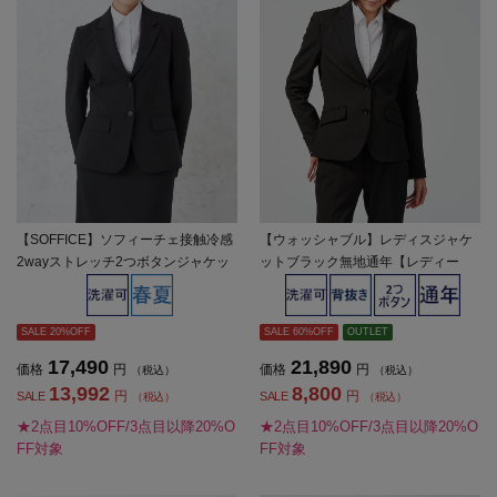
【SOFFICE】ソフィーチェ接触冷感
【ウォッシャブル】レディスジャケ
2wayストレッチ2つボタンジャケッ
ットブラック無地通年【レディー
トビジネス２釦無地ウォッシャブル
ス】
ストレッチ冷感春夏【レディース】
SALE 20%OFF
SALE 60%OFF
OUTLET
17,490
21,890
価格
円
価格
円
（税込）
（税込）
13,992
8,800
円
円
SALE
SALE
（税込）
（税込）
★2点目10%OFF/3点目以降20%O
★2点目10%OFF/3点目以降20%O
FF対象
FF対象