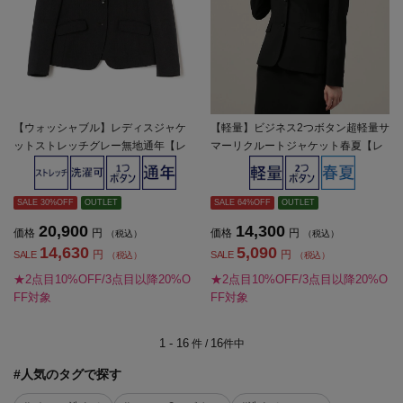
【ウォッシャブル】レディスジャケ
【軽量】ビジネス2つボタン超軽量サ
ットストレッチグレー無地通年【レ
マーリクルートジャケット春夏【レ
ディース】
ディース】
SALE 30%OFF
OUTLET
SALE 64%OFF
OUTLET
20,900
14,300
価格
円
価格
円
（税込）
（税込）
14,630
5,090
円
円
SALE
SALE
（税込）
（税込）
★2点目10%OFF/3点目以降20%O
★2点目10%OFF/3点目以降20%O
FF対象
FF対象
1 - 16
16
件 /
件中
#人気のタグで探す