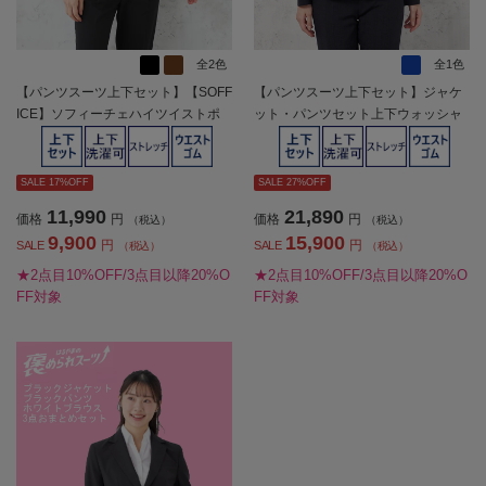
全2色
全1色
【パンツスーツ上下セット】【SOFF
【パンツスーツ上下セット】ジャケ
ICE】ソフィーチェハイツイストポ
ット・パンツセット上下ウォッシャ
リ1つボタン上下ウォッシャブル春夏
ブルストレッチ無地SOFFICE春夏
【レディース】
【レディース】
SALE 17%OFF
SALE 27%OFF
11,990
21,890
価格
円
価格
円
（税込）
（税込）
9,900
15,900
円
円
SALE
SALE
（税込）
（税込）
★2点目10%OFF/3点目以降20%O
★2点目10%OFF/3点目以降20%O
FF対象
FF対象