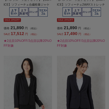
ICE】ソフィーチェ合繊軽量ジャケ
ICE】ソフィーチェ2WAYストレッチ
ットパンツセットビジネス１つボタ
ジャケットパンツセットストレッチ
ン上下ウォッシャブルストレッチ軽
セットアップ春夏【レディース】
量春夏【レディース】
SALE 20%OFF
SALE 20%OFF
21,890
21,890
価格
円
価格
円
（税込）
（税込）
17,512
17,490
円
円
SALE
SALE
（税込）
（税込）
★2点目10%OFF/3点目以降20%O
★2点目10%OFF/3点目以降20%O
FF対象
FF対象