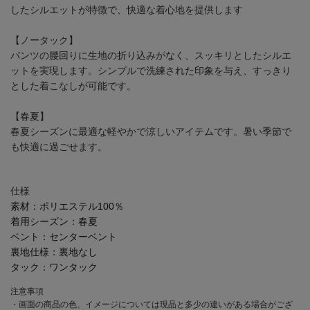
したシルエットが特徴で、快適な着心地を提供します
【ノータック】
パンツの腰回りに生地の折り込みがなく、スッキリとしたシルエ
ットを実現します。シンプルで洗練された印象を与え、すっきり
とした着こなしが可能です。
【春夏】
春夏シーズンに最適な軽やかで涼しいアイテムです。暑い季節で
も快適に過ごせます。
仕様
素材：
ポリエステル100％
着用シーズン：
春夏
ベント：
センターベント
裏地仕様：
裏地なし
タック：
ワンタック
注意事項
・画面の商品の色、イメージについては現品と多少の違いがある場合がござ