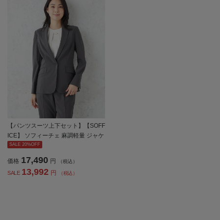
【パンツスーツ上下セット】【SOFF
ICE】 ソフィーチェ 麻調軽量 ジャケ
ット パンツセット 長袖布帛 ストレ
SALE 20%OFF
ッチ ウォッシャブル 春夏【レディー
17,490
価格
円
（税込）
ス】
13,992
円
SALE
（税込）