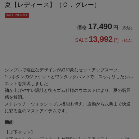
夏【レディース】（Ｃ．グレー）
SALE 20%OFF
17,490
価格
円
（税込）
13,992
SALE
円
（税込）
シンプルで端正なデザインが好印象なセットアップスーツ。
1つボタンのジャケットとワンタックパンツで、スッキリしたシル
エットを実現しました。
袖が上げやすい設計と後ろゴム仕様のウエストにより、夏の窮屈
感を解消。
ストレッチ・ウォッシャブル機能も備え、通勤から式典まで快適
に彩る夏のマストアイテムです。
機能
【上下セット】
上下セットでコーディネートが簡単に決まるアイテム。シンプル