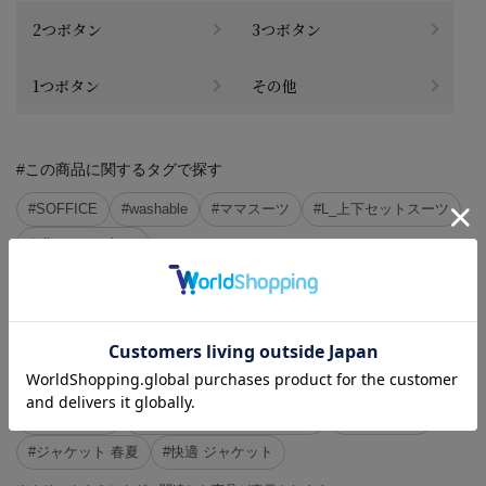
2つボタン
3つボタン
1つボタン
その他
#この商品に関するタグで探す
#SOFFICE
#washable
#ママスーツ
#L_上下セットスーツ
#all_season_item
#2点10%OFF、3点目以降20%OFF対象商品(l_st)
#L_オフィスカジュアル
#レディススーツ
#パンツ 洗える
#パンツ ストレッチ
#ジャケット 洗える
#ジャケット ストレッチ
#ジャケット 仕事でも週末でも
#パンツ 春夏
#ジャケット センターベント
#快適 パンツ
#ジャケット 春夏
#快適 ジャケット