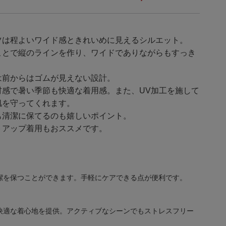
ツは程よいワイド感ときれいめに見えるシルエット。
ことで縦のラインを作り、ワイドでありながらもすっき
は前からはゴムが見えない設計。
材感で暑い季節も快適な着用感。また、UV加工を施して
肌を守ってくれます。
も清潔に保てるのも嬉しいポイント。
トアップ着用もおススメです。
潔を保つことができます。手軽にケアできる点が便利です。
快適な着心地を提供。アクティブなシーンでもストレスフリー