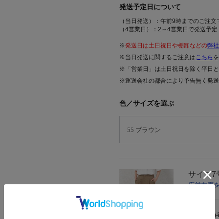
発送予定日について
（当日発送）：午前9時までのご注文
（4営業日）：2～4営業日で発送予定
※
発送日は土日祝日や棚卸などの
弊社
※当日発送に関するご注意は
こちら
を
※「営業日」は土日祝日を除く平日と
※運送会社の都合により予告無く発送
色／サイズを選ぶ
サイズ
7
店舗在庫
サイズ
9