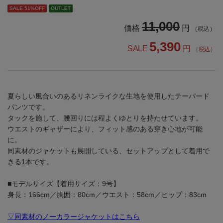
SALE 51%OFF
OUTLET
11,000
価格
円
（税込）
5,390
SALE
円
（税込）
夏らしい風合いのあるリネンライクな生地を使用したテーパード
パンツです。
タックを施して、腰回りには程よくゆとりを持たせています。
ウエストのギャザーにより、フィット感のある穿き心地が可能
に。
同素材のジャケットも展開している、セットアップとして着用で
きる1本です。
■モデルサイズ【着用サイズ：9号】
身長：166cm／胸囲：80cm／ウエスト：58cm／ヒップ：83cm
▽同素材のノーカラージャケットはこちら