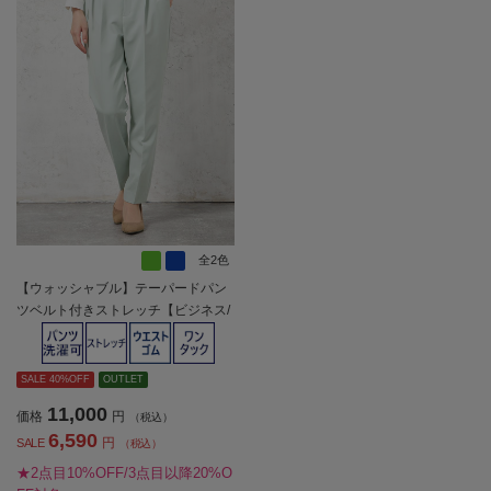
全2色
【ウォッシャブル】テーパードパン
ツベルト付きストレッチ【ビジネス/
セレモニー】無地SOFFICE通年【レ
ディース】
SALE 40%OFF
OUTLET
11,000
価格
円
（税込）
6,590
円
SALE
（税込）
★2点目10%OFF/3点目以降20%O