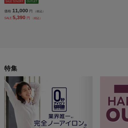
OFFICE 春夏【レディース】
SALE 51%OFF
OUTLET
11,000
価格
円
（税込）
5,390
円
SALE
（税込）
特集