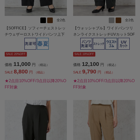
全2色
全2色
【SOFFICE】ソフィーチェストレッ
【ウォッシャブル】ワイドパンツリ
チウェザーロストワイドパンツ上下
ネンライクストレッチUVカットSOF
ウォッシャブル春夏【レディース】
FICE春夏【レディース】
SALE 20%OFF
SALE 19%OFF
11,000
12,100
価格
円
価格
円
（税込）
（税込）
8,800
9,790
円
円
SALE
SALE
（税込）
（税込）
★2点目10%OFF/3点目以降20%O
★2点目10%OFF/3点目以降20%O
FF対象
FF対象