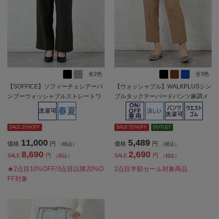
全2色
全3色
【SOFFICE】ソフィーチェシアーバ
【ウォッシャブル】WALKPLUSシン
ンブーウォッシャブルストレートワ
プルタックテーパードパンツ麻調メ
イドパンツ上下ウォッシャブル軽量
ッシュ素材無地春夏【レディース】
春夏【レディース】
SALE 21%OFF
SALE 51%OFF
OUTLET
11,000
5,489
価格
円
価格
円
（税込）
（税込）
8,690
2,690
円
円
SALE
SALE
（税込）
（税込）
★2点目10%OFF/3点目以降20%O
2点目半額セール対象商品
FF対象