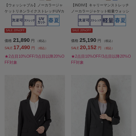
【ウォッシャブル】ノーカラージャ
【INDIVI】キャリーマンストレッチ
ケットリネンライクストレッチUVカ
ノーカラージャケット軽量ウォッシ
ットSOFFICE春夏【レディース】
ャブル春夏【レディース】
SALE 20%OFF
SALE 20%OFF
21,890
25,190
価格
円
価格
円
（税込）
（税込）
17,490
20,152
円
円
SALE
SALE
（税込）
（税込）
★2点目10%OFF/3点目以降20%O
★2点目10%OFF/3点目以降20%O
FF対象
FF対象