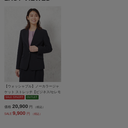
【ウォッシャブル】ノーカラージャ
ケット ストレッチ【ビジネス/セレモ
ニーシーン】無地 SOFFICE 通年
SALE 53%OFF
OUTLET
【レディース】
20,900
価格
円
（税込）
9,900
円
SALE
（税込）