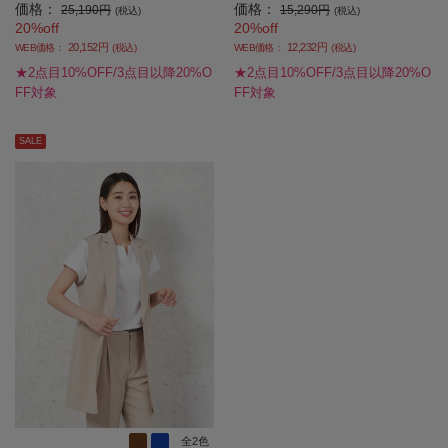
価格：
価格：
長袖布帛 ウォッシャブル 通年 【レ
ッシャブル ストレッチ 通年【レディ
25,190円
15,290円
(税込)
(税込)
20%off
20%off
ディース】
ース】
20,152円
12,232円
WEB価格：
(税込)
WEB価格：
(税込)
★2点目10%OFF/3点目以降20%O
★2点目10%OFF/3点目以降20%O
FF対象
FF対象
SALE
全2色