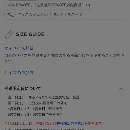
#2点10%OFF、3点目以降20%OFF対象商品(l_st)
#L_オフィスカジュアル
#レディススーツ
SIZE GUIDE
マイサイズ登録
自分のサイズを登録すると在庫のある商品だけを表示することができ
ます。
サイズの選び方
発送予定日について
（当日発送）：午前9時までのご注文で当日発送
（翌日発送）：ご注文の翌営業日の発送
（4営業日）：2～4営業日で発送予定
（5営業日）：3～5営業日で発送予定
※
発送日は土日祝日や棚卸などの
弊社指定の休業日
を除きます。