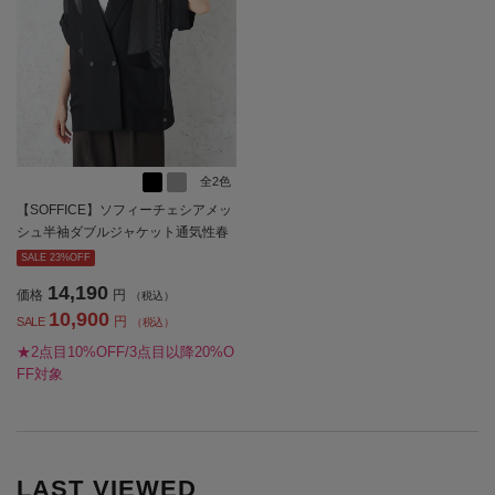
全2色
【SOFFICE】ソフィーチェシアメッ
シュ半袖ダブルジャケット通気性春
夏
SALE 23%OFF
14,190
価格
円
（税込）
10,900
円
SALE
（税込）
★2点目10%OFF/3点目以降20%O
FF対象
LAST VIEWED