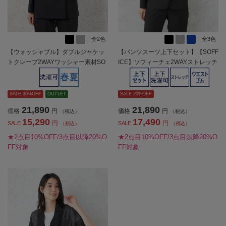
全2色
全3色
【ウォッシャブル】ダブルジャケッ
【パンツスーツ上下セット】【SOFF
トクレープ2WAYワッシャー素材SO
ICE】ソフィーチェ2WAYストレッチ
FFICE【レディース】
ジャケットパンツセットストレッチ
セットアップ春夏【レディース】
SALE 30%OFF
OUTLET
SALE 20%OFF
21,890
21,890
価格
円
価格
円
（税込）
（税込）
15,290
17,490
円
円
SALE
SALE
（税込）
（税込）
★2点目10%OFF/3点目以降20%O
★2点目10%OFF/3点目以降20%O
FF対象
FF対象