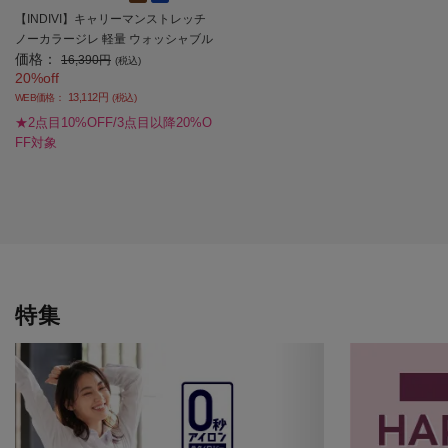
【INDIVI】キャリーマンストレッチ
ノーカラージレ 軽量 ウォッシャブル
価格：
春夏【レディース】
16,390円
(税込)
20%off
13,112円
WEB価格：
(税込)
★2点目10%OFF/3点目以降20%O
FF対象
特集