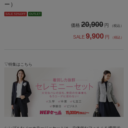
ー）
SALE 53%OFF
OUTLET
20,900
価格
円
（税込）
9,900
SALE
円
（税込）
▽特集はこちら
シンプルなノーカラージャケットは、立体的なフォルムを構築で