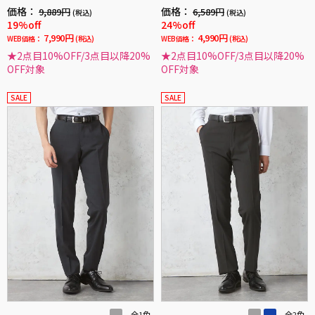
ブル 春夏 (スリム)
ォッシャブル ノータック 春夏
価格：
価格：
9,889円
6,589円
(税込)
(税込)
19%off
24%off
7,990円
4,990円
WEB価格：
(税込)
WEB価格：
(税込)
★2点目10%OFF/3点目以降20%
★2点目10%OFF/3点目以降20%
OFF対象
OFF対象
SALE
SALE
全1色
全2色