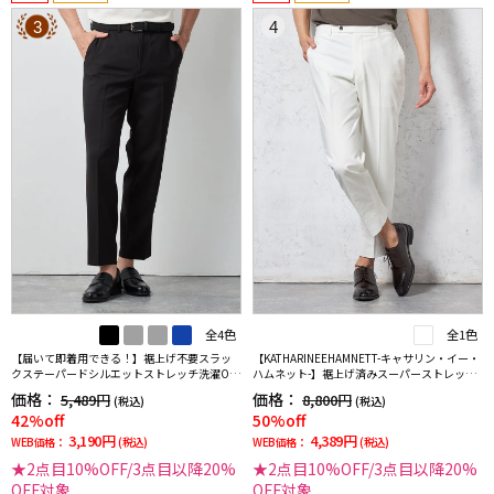
3
4
全4色
全1色
【届いて即着用できる！】裾上げ不要スラッ
【KATHARINEEHAMNETT-キャサリン・イー・
クステーパードシルエットストレッチ洗濯OK
ハムネット-】裾上げ済みスーパーストレッチ
イージーケア【SmartPick！】
パンツチノパンウォッシャブルホワイト無地
価格：
価格：
5,489円
8,800円
(税込)
(税込)
42%off
50%off
3,190円
4,389円
WEB価格：
(税込)
WEB価格：
(税込)
★2点目10%OFF/3点目以降20%
★2点目10%OFF/3点目以降20%
OFF対象
OFF対象