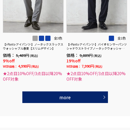
全3色
全1色
【i-Pants-アイパンツ-】ノータックスラックス
【i-Pants-アイパンツ-】バイオセンサーパンツ
ウォッシャブル春夏【スリムデザイン】
シャドウストライプノータックウォッシャブ
ル春夏(スリム)
価格：
価格：
5,489円
9,889円
(税込)
(税込)
9%off
19%off
4,990円
7,990円
WEB価格：
(税込)
WEB価格：
(税込)
★2点目10%OFF/3点目以降20%
★2点目10%OFF/3点目以降20%
OFF対象
OFF対象
more