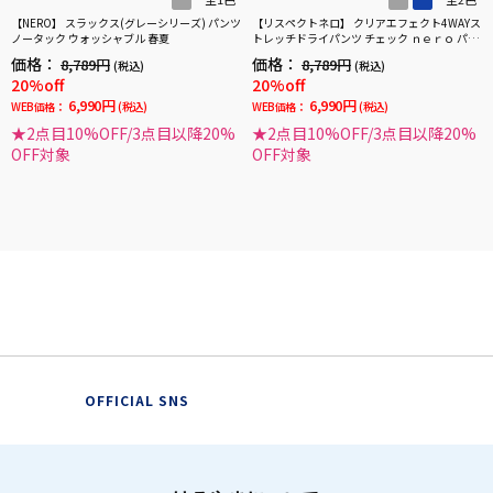
【NERO】 スラックス(グレーシリーズ) パンツ
【リスペクトネロ】 クリアエフェクト4WAYス
ノータック ウォッシャブル 春夏
トレッチドライパンツ チェック ｎｅｒｏ パン
ツウォッシャブル ノータック 春夏
価格：
価格：
8,789円
8,789円
(税込)
(税込)
20%off
20%off
6,990円
6,990円
WEB価格：
(税込)
WEB価格：
(税込)
★2点目10%OFF/3点目以降20%
★2点目10%OFF/3点目以降20%
OFF対象
OFF対象
OFFICIAL SNS