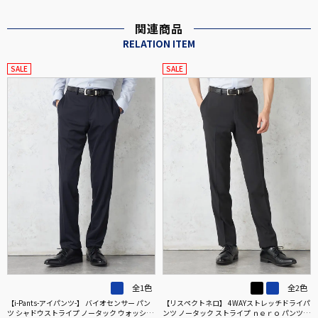
関連商品
RELATION ITEM
SALE
SALE
全1色
全2色
【i-Pants-アイパンツ-】 バイオセンサー パン
【リスペクトネロ】 4WAYストレッチドライパ
ツ シャドウストライプ ノータック ウォッシャ
ンツ ノータック ストライプ ｎｅｒｏ パンツウ