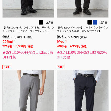
全1色
全2色
【i-Pants-アイパンツ-】バイオセンサーパンツ
【i-Pants-アイパンツ-】ノータックスラックス
シャドウストライプノータックウォッシャブ
ウォッシャブル春夏【スリムデザイン】
ル春夏(スリム)
価格：
価格：
8,789円
5,489円
(税込)
(税込)
20%off
9%off
6,990円
4,990円
WEB価格：
(税込)
WEB価格：
(税込)
★2点目10%OFF/3点目以降20%
★2点目10%OFF/3点目以降20%
OFF対象
OFF対象
SALE
SALE