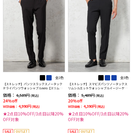
全2色
全3色
【ストレッチ】パンツスラックスノータック
【ストレッチ】スマビズパンツノータックス
ドライパンツウォッシャブルnero【スリムデ
リムシルエットウォッシャブルイージーケア
ザイン】
スラックス
価格：
価格：
6,589円
5,489円
(税込)
(税込)
24%off
20%off
4,990円
4,390円
WEB価格：
(税込)
WEB価格：
(税込)
★2点目10%OFF/3点目以降20%
★2点目10%OFF/3点目以降20%
OFF対象
OFF対象
SALE
OUTLET
SALE
OUTLET