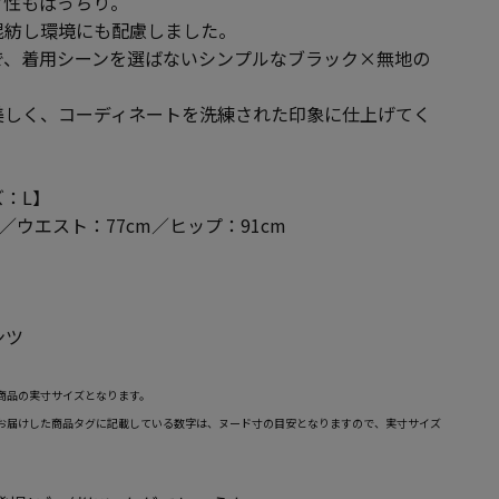
ア性もばっちり。
混紡し環境にも配慮しました。
で、着用シーンを選ばないシンプルなブラック×無地の
美しく、コーディネートを洗練された印象に仕上げてく
：L】
m／ウエスト：77cm／ヒップ：91cm
ンツ
商品の実寸サイズとなります。
お届けした商品タグに記載している数字は、ヌード寸の目安となりますので、実寸サイズ