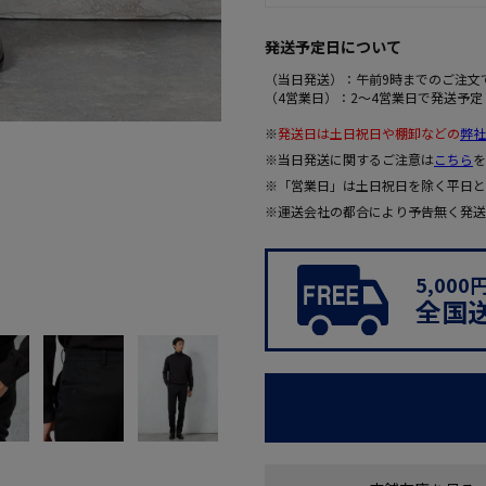
発送予定日について
（当日発送）：午前9時までのご注文
（4営業日）：2～4営業日で発送予定
※
発送日は土日祝日や棚卸などの
弊社
※当日発送に関するご注意は
こちら
を
※「営業日」は土日祝日を除く平日と
※運送会社の都合により予告無く発送
5,00
全国