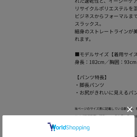
れた速乾性と、イージーケ
リサイクルポリエステルを
ビジネスからフォーマルま
スラックス。
細身のストレートラインが
れます。
■モデルサイズ【着用サイズ
身長：182cm／胸囲：93c
【パンツ特長】
・脚長パンツ
・お尻がきれいに見えるパ
当ページのサイズ表に記載している数字は、
サイズ選択画面に記載している数字あるいは
と異なる場合がございます。