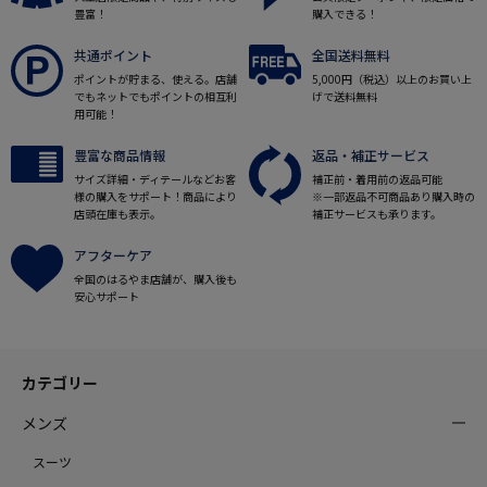
豊富！
購入できる！
共通ポイント
全国送料無料
ポイントが貯まる、使える。店舗
5,000円（税込）以上のお買い上
でもネットでもポイントの相互利
げで送料無料
用可能！
豊富な商品情報
返品・補正サービス
サイズ詳細・ディテールなどお客
補正前・着用前の返品可能
様の購入をサポート！商品により
※一部返品不可商品あり購入時の
店頭在庫も表示。
補正サービスも承ります。
アフターケア
全国のはるやま店舗が、購入後も
安心サポート
カテゴリー
メンズ
スーツ