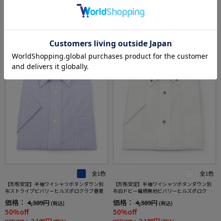
3,490円
2,190円
WEB価格：
(税込)
WEB価格：
(税込)
SALE
OUTLET
SALE
OUTLET
全1色
全1色
【形態安定】半袖ワイシャツボタンダウン別
【形態安定】半袖ワイシャツボタンダウン別
布ストライプビバリーヒルズポロクラブ春夏
布白ドビー織柄無地ビバリーヒルズポロクラ
ブ春夏
価格：
価格：
4,389円
4,389円
(税込)
(税込)
50%off
50%off
2,190円
2,190円