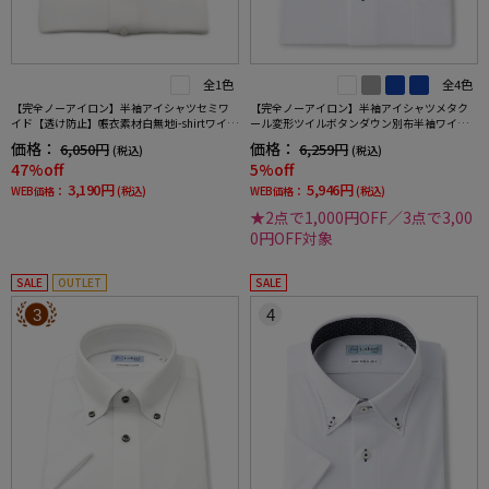
全1色
全4色
【完全ノーアイロン】半袖アイシャツセミワ
【完全ノーアイロン】半袖アイシャツメタク
イド【透け防止】帳衣素材白無地i-shirtワイシ
ール変形ツイルボタンダウン別布半袖ワイシ
ャツ春夏
ャツ織柄無地形態安定ストレッチ吸汗速乾春
価格：
価格：
6,050円
6,259円
(税込)
(税込)
夏
47%off
5%off
3,190円
5,946円
WEB価格：
(税込)
WEB価格：
(税込)
★2点で1,000円OFF／3点で3,00
0円OFF対象
SALE
OUTLET
SALE
3
4