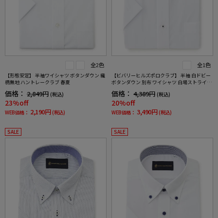
全2色
全1色
【形態安定】 半袖ワイシャツ ボタンダウン 織
【ビバリーヒルズポロクラブ】 半袖 白ドビー
柄無地 ハントレークラブ 春夏
ボタンダウン 別布 ワイシャツ 白場ストライプ
形態安定 春夏
価格：
価格：
2,849円
4,389円
(税込)
(税込)
23%off
20%off
2,190円
3,490円
WEB価格：
(税込)
WEB価格：
(税込)
SALE
SALE