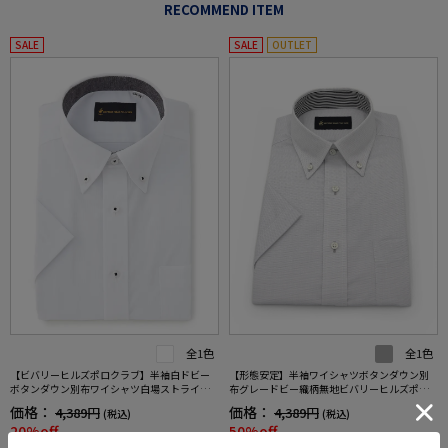
RECOMMEND ITEM
SALE
SALE
OUTLET
全1色
全1色
【ビバリーヒルズポロクラブ】半袖白ドビー
【形態安定】半袖ワイシャツボタンダウン別
ボタンダウン別布ワイシャツ白場ストライプ
布グレードビー織柄無地ビバリーヒルズポロ
形態安定春夏
クラブ春夏
価格：
価格：
4,389円
4,389円
(税込)
(税込)
20%off
50%off