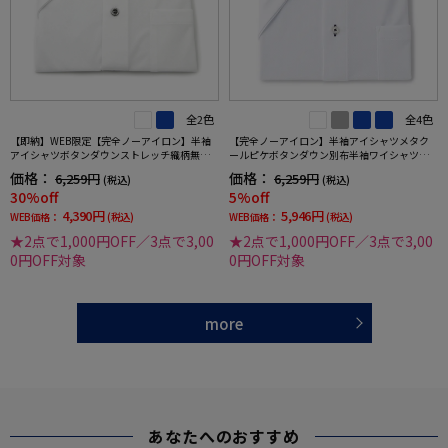
全2色
全4色
【即納】WEB限定【完全ノーアイロン】半袖
【完全ノーアイロン】半袖アイシャツメタク
アイシャツボタンダウンストレッチ織柄無地i-
ールピケボタンダウン別布半袖ワイシャツ織
shirtワイシャツ春夏
柄無地形態安定ストレッチ吸汗速乾春夏
価格：
価格：
6,259円
6,259円
(税込)
(税込)
30%off
5%off
4,390円
5,946円
WEB価格：
(税込)
WEB価格：
(税込)
★2点で1,000円OFF／3点で3,00
★2点で1,000円OFF／3点で3,00
0円OFF対象
0円OFF対象
more
あなたへのおすすめ