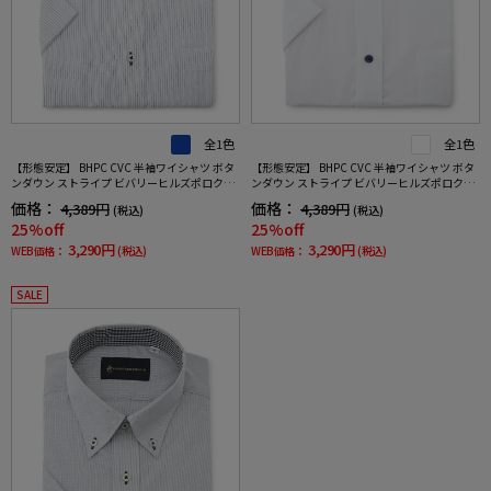
全1色
全1色
【形態安定】 BHPC CVC 半袖ワイシャツ ボタ
【形態安定】 BHPC CVC 半袖ワイシャツ ボタ
ンダウン ストライプ ビバリーヒルズポロクラ
ンダウン ストライプ ビバリーヒルズポロクラ
ブ 春夏
ブ 春夏
価格：
価格：
4,389円
4,389円
(税込)
(税込)
25%off
25%off
3,290円
3,290円
WEB価格：
(税込)
WEB価格：
(税込)
SALE