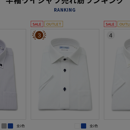
RANKING
SALE
OUTLET
SALE
OUTL
3
4
全2色
全2色