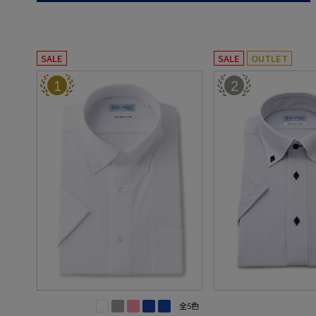
SALE
SALE
OUTLET
1
2
全5色