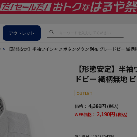
アウトレット
ン
【形態安定】半袖ワイシャツ ボタンダウン 別布 グレードビー 織柄
【形態安定】半袖ワ
ドビー 織柄無地 
OUTLET
4,389円
価格：
(税込)
2,190円
WEB価格：
(税込)
商品番号：
1549704286