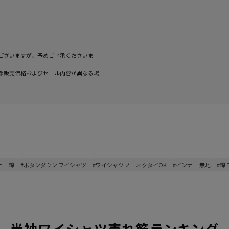
ございますが、予めご了承くださいま
部販売価格およびセール内容が異なる場
ナー 綿
#ボタンダウン ワイシャツ
#ワイシャツ ノーネクタイOK
#インナー 無地
#綿
半袖ワイシャツ売れ筋ランキング