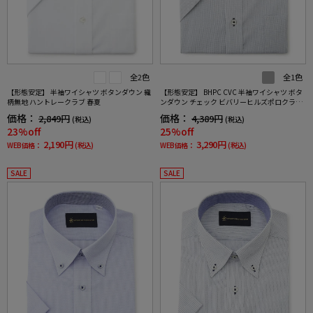
全2色
全1色
【形態安定】 半袖ワイシャツ ボタンダウン 織
【形態安定】 BHPC CVC 半袖ワイシャツ ボタ
柄無地 ハントレークラブ 春夏
ンダウン チェック ビバリーヒルズポロクラブ
春夏
価格：
価格：
2,849円
4,389円
(税込)
(税込)
23%off
25%off
2,190円
3,290円
WEB価格：
(税込)
WEB価格：
(税込)
SALE
SALE