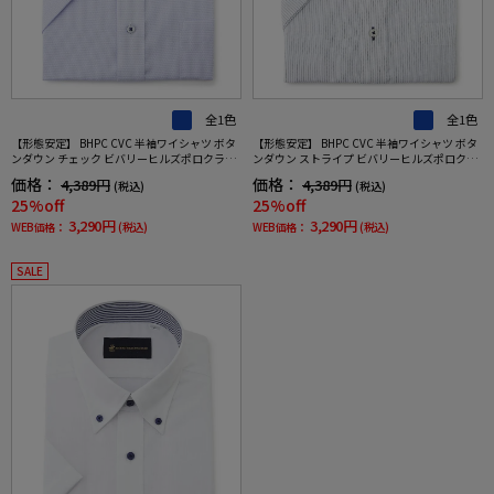
全1色
全1色
【形態安定】 BHPC CVC 半袖ワイシャツ ボタ
【形態安定】 BHPC CVC 半袖ワイシャツ ボタ
ンダウン チェック ビバリーヒルズポロクラブ
ンダウン ストライプ ビバリーヒルズポロクラ
春夏
ブ 春夏
価格：
価格：
4,389円
4,389円
(税込)
(税込)
25%off
25%off
3,290円
3,290円
WEB価格：
(税込)
WEB価格：
(税込)
SALE