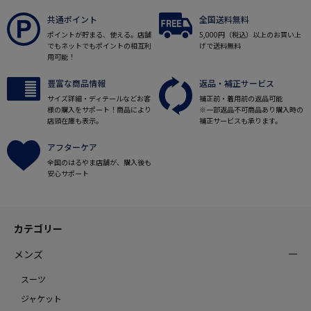
共通ポイント
全国送料無料
ポイントが貯まる、使える。店舗
5,000円（税込）以上のお買い上
でもネットでもポイントの相互利
げで送料無料
用可能！
豊富な商品情報
返品・補正サービス
サイズ詳細・ディテールなどお客
補正前・着用前の返品可能
様の購入をサポート！商品により
※一部返品不可商品あり購入時の
店頭在庫も表示。
補正サービスも承ります。
アフターケア
全国のはるやま店舗が、購入後も
安心サポート
カテゴリー
メンズ
スーツ
ジャケット