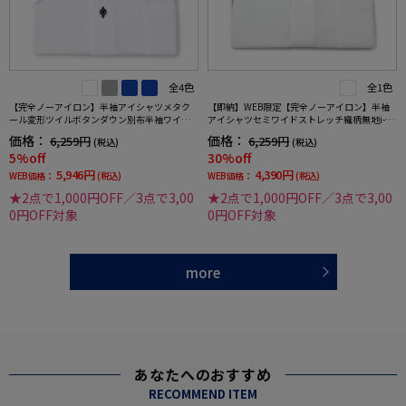
全4色
全1色
【完全ノーアイロン】半袖アイシャツメタク
【即納】WEB限定【完全ノーアイロン】半袖
ール変形ツイルボタンダウン別布半袖ワイシ
アイシャツセミワイドストレッチ織柄無地i-sh
ャツ織柄無地形態安定ストレッチ吸汗速乾春
irtワイシャツ春夏
価格：
価格：
6,259円
6,259円
(税込)
(税込)
夏
5%off
30%off
5,946円
4,390円
WEB価格：
(税込)
WEB価格：
(税込)
★2点で1,000円OFF／3点で3,00
★2点で1,000円OFF／3点で3,00
0円OFF対象
0円OFF対象
more
あなたへのおすすめ
RECOMMEND ITEM