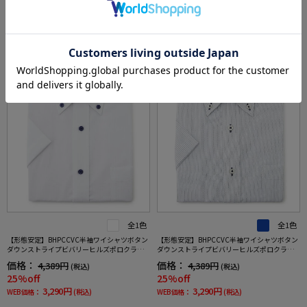
SALE
SALE
全1色
全1色
【形態安定】BHPCCVC半袖ワイシャツボタン
【形態安定】BHPCCVC半袖ワイシャツボタン
ダウンストライプビバリーヒルズポロクラブ
ダウンストライプビバリーヒルズポロクラブ
春夏
春夏
価格：
価格：
4,389円
4,389円
(税込)
(税込)
25%off
25%off
3,290円
3,290円
WEB価格：
(税込)
WEB価格：
(税込)