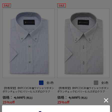
SALE
SALE
全1色
全1色
【形態安定】BHPCCVC半袖ワイシャツボタン
【形態安定】BHPCCVC半袖ワイシャツボタン
ダウンチェックビバリーヒルズポロクラブ春
ダウンチェックビバリーヒルズポロクラブ春
夏
夏
価格：
価格：
4,389円
4,389円
(税込)
(税込)
25%off
25%off
3,290円
3,290円
WEB価格：
(税込)
WEB価格：
(税込)