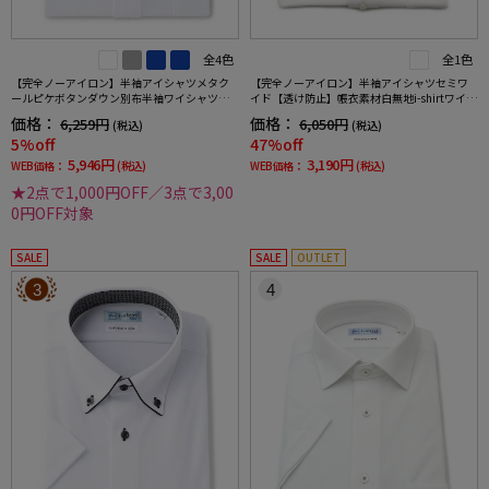
全4色
全1色
【完全ノーアイロン】半袖アイシャツメタク
【完全ノーアイロン】半袖アイシャツセミワ
ールピケボタンダウン別布半袖ワイシャツ織
イド【透け防止】帳衣素材白無地i-shirtワイシ
柄無地形態安定ストレッチ吸汗速乾春夏
ャツ春夏
価格：
価格：
6,259円
6,050円
(税込)
(税込)
5%off
47%off
5,946円
3,190円
WEB価格：
(税込)
WEB価格：
(税込)
★2点で1,000円OFF／3点で3,00
0円OFF対象
SALE
SALE
OUTLET
3
4