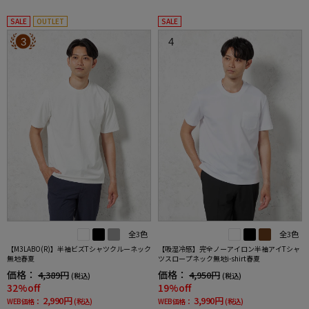
SALE
OUTLET
SALE
3
4
全3色
全3色
【M3LABO(R)】半袖ビズTシャツクルーネック
【吸湿冷感】完全ノーアイロン半袖アイTシャ
無地春夏
ツスロープネック無地i-shirt春夏
価格：
価格：
4,389円
4,950円
(税込)
(税込)
32%off
19%off
2,990円
3,990円
WEB価格：
(税込)
WEB価格：
(税込)