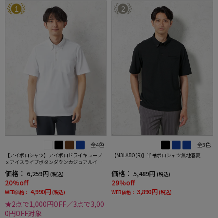
1
2
全4色
全3色
【アイポロシャツ】アイポロドライキューブ
【M3LABO(R)】半袖ポロシャツ無地春夏
ｘアイスライブボタンダウンカジュアルイン
ナー吸汗速乾抗菌加工ストレッチ形態安定春
価格：
価格：
6,259円
5,489円
(税込)
(税込)
夏
20%off
29%off
4,990円
3,890円
WEB価格：
(税込)
WEB価格：
(税込)
★2点で1,000円OFF／3点で3,00
0円OFF対象