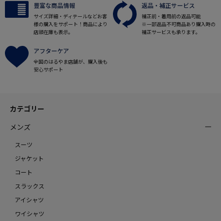
豊富な商品情報
返品・補正サービス
サイズ詳細・ディテールなどお客
補正前・着用前の返品可能
様の購入をサポート！商品により
※一部返品不可商品あり購入時の
店頭在庫も表示。
補正サービスも承ります。
アフターケア
全国のはるやま店舗が、購入後も
安心サポート
カテゴリー
メンズ
スーツ
ジャケット
コート
スラックス
アイシャツ
ワイシャツ