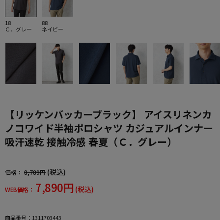
18
88
Ｃ．グレー
ネイビー
【リッケンバッカーブラック】 アイスリネンカ
ノコワイド半袖ポロシャツ カジュアルインナー
吸汗速乾 接触冷感 春夏（Ｃ．グレー）
(税込)
価格：
8,789円
7,890円
(税込)
WEB価格：
商品番号：
1311703443