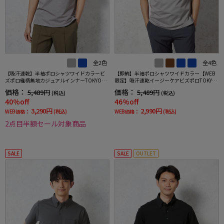
全2色
全4色
【吸汗速乾】半袖ポロシャツワイドカラービ
【即納】半袖ポロシャツワイドカラー【WEB
ズポロ織柄無地カジュアルインナーTOKYORU
限定】吸汗速乾イージーケアビズポロTOKYOR
N春夏
UN春夏
価格：
価格：
5,489円
5,489円
(税込)
(税込)
40%off
46%off
3,290円
2,990円
WEB価格：
(税込)
WEB価格：
(税込)
2点目半額セール対象商品
SALE
SALE
OUTLET