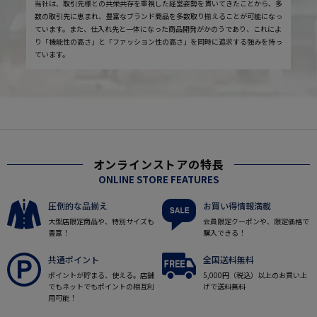
当社は、取引先様との共栄共存を重視した経営姿勢を貫いてきたことから、多
数の取引先に恵まれ、豊富なブランド商品を多数取り揃えることが可能になっ
ています。また、仕入れ先と一体になった商品開発がかのうであり、これによ
り「機能性の高さ」と「ファッション性の高さ」を同時に追求する強みを持っ
ています。
オンラインストアの特長
ONLINE STORE FEATURES
圧倒的な品揃え
お買い得情報満載
大型店限定商品や、特別サイズも
会員限定クーポンや、限定価格で
豊富！
購入できる！
共通ポイント
全国送料無料
ポイントが貯まる、使える。店舗
5,000円（税込）以上のお買い上
でもネットでもポイントの相互利
げで送料無料
用可能！