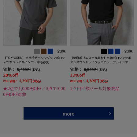
全3色
全3色
【TOKYORUN】半袖冷感ボタンダウンポロシ
【綿麻ポリエステル素材】半袖ポロシャツボ
ャツカジュアルインナー冷感春夏
タンダウンドライタッチカジュアルインナー
無地春夏
価格：
価格：
5,489円
6,589円
(税込)
(税込)
20%off
33%off
4,390円
4,389円
WEB価格：
(税込)
WEB価格：
(税込)
★2点で1,000円OFF／3点で3,00
2点目半額セール対象商品
0円OFF対象
more