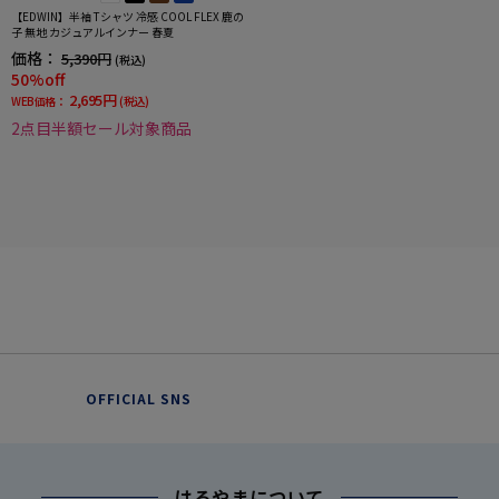
【EDWIN】半袖 Tシャツ 冷感 COOL FLEX 鹿の
子 無地 カジュアルインナー 春夏
価格：
5,390円
(税込)
50%off
2,695円
WEB価格：
(税込)
2点目半額セール対象商品
OFFICIAL SNS
はるやまについて