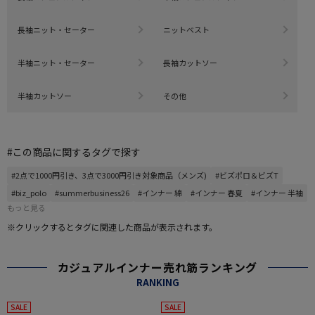
長袖ニット・セーター
ニットベスト
半袖ニット・セーター
長袖カットソー
半袖カットソー
その他
#この商品に関するタグで探す
#2点で1000円引き、3点で3000円引き対象商品（メンズ)
#ビズポロ＆ビズT
#biz_polo
#summerbusiness26
#インナー 綿
#インナー 春夏
#インナー 半袖
もっと見る
※クリックするとタグに関連した商品が表示されます。
カジュアルインナー売れ筋ランキング
RANKING
SALE
SALE