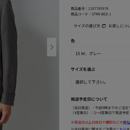
商品番号：
1207765976
商品コード：
STKR-BED-J
サイズの選び方
お直しにつ
色
サイズを選ぶ
発送予定日について
（当日発送）：午前9時までのご注文
（4営業日）：2～4営業日で発送予定
※
発送日は土日祝日や棚卸などの
弊社
※当日発送に関するご注意は
こちら
を