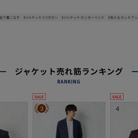
窓会で着こなす
#ジャケット 2つボタン
#ジャケット センターベント
#洗える セットア
ジャケット売れ筋ランキング
RANKING
SALE
SALE
3
4