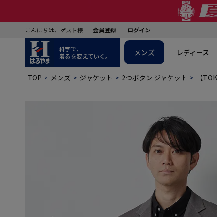
こんにちは、ゲスト様
会員登録
ログイン
科学で、
メンズ
レディース
着るを変えていく。
TOP
メンズ
ジャケット
2つボタン ジャケット
【TO