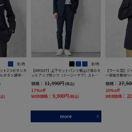
全1色
全3色
ット2つボタンネ
【AIRSUIT】上下セットパンツ裾上げ済みセ
【ウール混】ジ
ルボタン通年
ットアップ防シワ（イージーケア）ストレ
ー背抜き無地リ
ップ対応】
ッチ通年吸汗速乾UVカット2つボタンジャ
番】
11,990円
27,5
価格：
価格：
)
(税込)
ケットノータックスラックス春夏
17%off
20%off
9,900円
22
WEB価格：
WEB価格：
税込)
(税込)
more