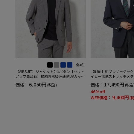
全4色
【AIRSUIT】ジャケット2つボタン【セット
【即納】紺ブレザージャケ
アップ商品有】接触冷感吸汗速乾UVカット
イビー無地ストレッチメタ
無地春夏
【WEB限定】【セットア
6,050円
17,490円
価格：
価格：
(税込)
(税込
46%off
9,400円
WEB価格：
(