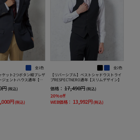
全1色
全2色
ャケット2つボタン紺ブレザ
【リバーシブル】ベストシャドウストライ
ージェントハウス通年【定
プRESPECTNERO通年【スリムデザイン】
00円
17,490円
価格：
(税込)
(税込)
20%off
,000円
13,992円
WEB価格：
(税込)
(税込)