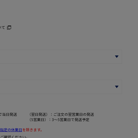
いて
で当日発送
（翌日発送）：ご注文の翌営業日の発送
（5営業日）：3～5営業日で発送予定
指定の休業日
を除きます。
ご確認ください。