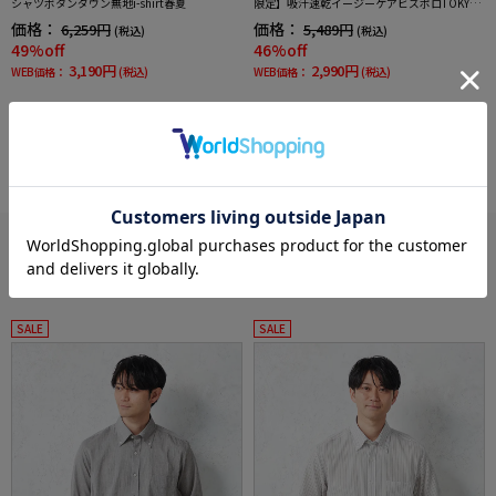
シャツボタンダウン無地i-shirt春夏
限定】吸汗速乾イージーケアビズポロTOKYOR
UN春夏
価格：
価格：
6,259円
5,489円
(税込)
(税込)
49%off
46%off
3,190円
2,990円
WEB価格：
(税込)
WEB価格：
(税込)
more
あなたへのおすすめ
RECOMMEND ITEM
SALE
SALE