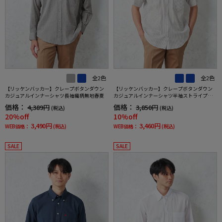
全2色
全2色
【リッケンバッカー】クレープボタンダウン
【リッケンバッカー】クレープボタンダウン
カジュアルインナーシャツ長袖織柄無地春夏
カジュアルインナーシャツ半袖ストライプ春
夏
価格：
価格：
4,389円
3,850円
(税込)
(税込)
20%off
10%off
3,490円
3,460円
WEB価格：
(税込)
WEB価格：
(税込)
SALE
SALE