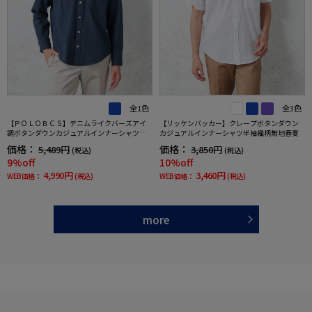
全1色
全3色
【ＰＯＬＯＢＣＳ】デニムライクバーズアイ
【リッケンバッカー】クレープボタンダウン
調ボタンダウンカジュアルインナーシャツ長
カジュアルインナーシャツ半袖織柄無地春夏
袖バーズアイ春夏
価格：
価格：
5,489円
3,850円
(税込)
(税込)
9%off
10%off
4,990円
3,460円
WEB価格：
(税込)
WEB価格：
(税込)
more