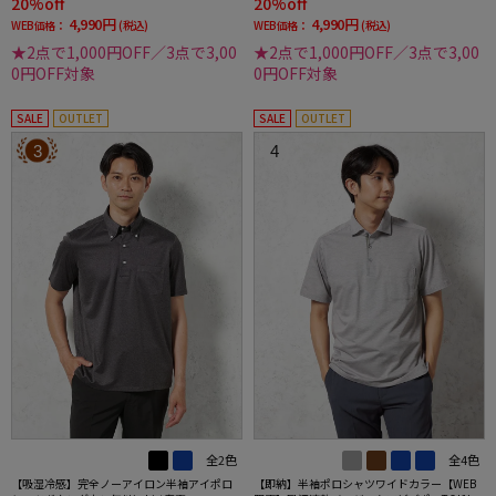
20%off
20%off
4,990円
4,990円
WEB価格：
(税込)
WEB価格：
(税込)
★2点で1,000円OFF／3点で3,00
★2点で1,000円OFF／3点で3,00
0円OFF対象
0円OFF対象
SALE
OUTLET
SALE
OUTLET
3
4
全2色
全4色
【吸湿冷感】完全ノーアイロン半袖アイポロ
【即納】半袖ポロシャツワイドカラー【WEB