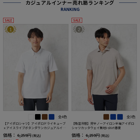
カジュアルインナー売れ筋ランキング
RANKING
SALE
SALE
1
2
全4色
全3色
【アイポロシャツ】アイポロドライキューブ
【吸湿冷感】完全ノーアイロン半袖アイポロ
ｘアイスライブボタンダウンカジュアルイン
シャツカッタウェイ無地i-shirt春夏
ナー吸汗速乾抗菌加工ストレッチ形態安定春
価格：
価格：
6,259円
6,259円
(税込)
(税込)
夏