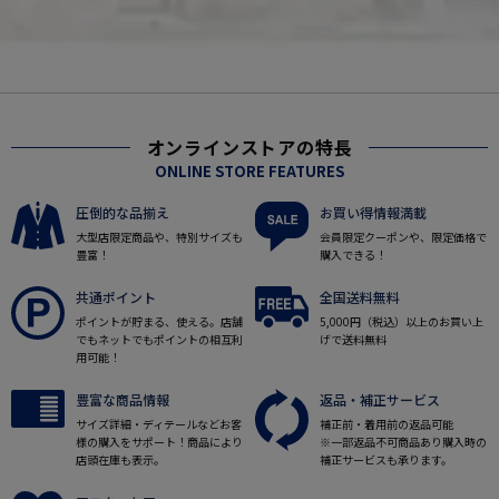
オンラインストアの特長
ONLINE STORE FEATURES
圧倒的な品揃え
お買い得情報満載
大型店限定商品や、特別サイズも
会員限定クーポンや、限定価格で
豊富！
購入できる！
共通ポイント
全国送料無料
ポイントが貯まる、使える。店舗
5,000円（税込）以上のお買い上
でもネットでもポイントの相互利
げで送料無料
用可能！
豊富な商品情報
返品・補正サービス
サイズ詳細・ディテールなどお客
補正前・着用前の返品可能
様の購入をサポート！商品により
※一部返品不可商品あり購入時の
店頭在庫も表示。
補正サービスも承ります。